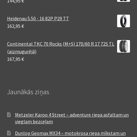
144,95
€
Heidenau 5.50 - 16 82P P29 TT
162,95
€
Continental TKC 70 Rocks (M+S) 170/60 R 17 72S TL
(aizmugurējā)
167,95
€
Jaunākās ziņas
Metzeler Karoo 4 Street – adventure riepa asfaltam un
vieglam bezceļam
Dunlop Geomax MX34 – motokrosa riepa mīkstam un