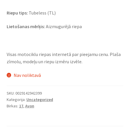
Riepu tips:
Tubeless (TL)
Lietošanas mērķis:
Aizmugurējā riepa
Visas motociklu riepas internetā par pieejamu cenu. Plaša
zīmolu, modeļu un riepu izmēru izvēle.
Nav noliktavā
SKU:
0029142942399
Kategorija:
Uncategorized
Birkas:
17
,
Avon