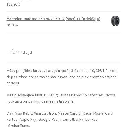
167,95
€
Metzeler Roadtec Z6 120/70 ZR 17 (58W) TL (priekšējā)
94,95
€
Informācija
Mūsu piegādes laiks uz Latviju ir vidēji 3-4 dienas. 19,95€/1-3 moto
riepas. Visas norādītās cenas ietver Latvijas pievienotās vērtības
nodokli.
Mēs piedāvājam tikai un vienīgi jaunas riepas no ražotnes. Vecos
noliktavu pārpalikumus mēs netirgojam.
Visa, Visa Debit, Visa Electron, MasterCard un Debit MasterCard
kartes, Apple Pay, Google Pay, internetbanka, bankas
pārskaitījums.