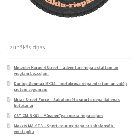
Jaunākās ziņas
Metzeler Karoo 4 Street – adventure riepa asfaltam un
vieglam bezceļam
Dunlop Geomax MX34 – motokrosa riepa mīkstam un vidēji
cietam segumam
Mitas Street Force – Sabalansēta sporta riepa ikdienas
lietošanai
CST CM-NK01 – Mūsdienīga sporta riepa ceļam
Maxxis MA-ST3 – Sport-touring riepa ar sabalansētu
veiktspēju