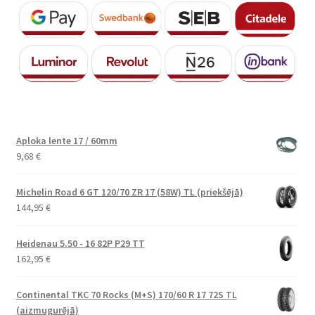
Aploka lente 17 / 60mm
9,68
€
Michelin Road 6 GT 120/70 ZR 17 (58W) TL (priekšējā)
144,95
€
Heidenau 5.50 - 16 82P P29 TT
162,95
€
Continental TKC 70 Rocks (M+S) 170/60 R 17 72S TL
(aizmugurējā)