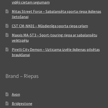
vidēji cietam segumam
Mitas Street Force – Sabalansēta sporta riepa ikdienas
lietošanai
CST CM-NK01 – Mūsdienīga sporta riepa ceļam
Maxxis MA-ST3 – Sport-touring riepa ar sabalansētu
veiktspēju
Pirelli City Demon – Uzticama izvēle ikdienas pilsētas
braukšanai
Brand – Riepas
Avon
Bridgestone