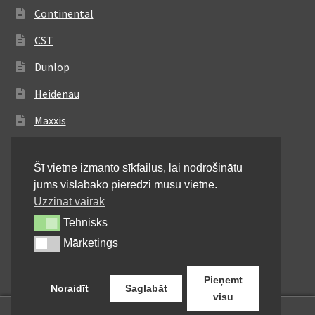
Continental
CST
Dunlop
Heidenau
Maxxis
Metzeler
Šī vietne izmanto sīkfailus, lai nodrošinātu
Michelin
jums vislabāko pieredzi mūsu vietnē.
Mitas
Uzzināt vairāk
Tehnisks
Tehnisks
Pirelli
Mārketings
Mārketings
Shinko
Pieņemt
Noraidīt
Saglabāt
visu
0