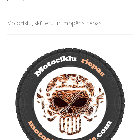
Motociklu, skūteru un mopēda riepas