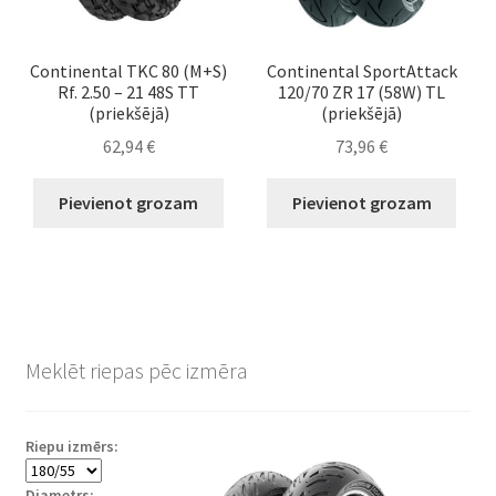
Continental TKC 80 (M+S)
Continental SportAttack
Rf. 2.50 – 21 48S TT
120/70 ZR 17 (58W) TL
(priekšējā)
(priekšējā)
62,94
€
73,96
€
Pievienot grozam
Pievienot grozam
Meklēt riepas pēc izmēra
Riepu izmērs:
Diametrs: