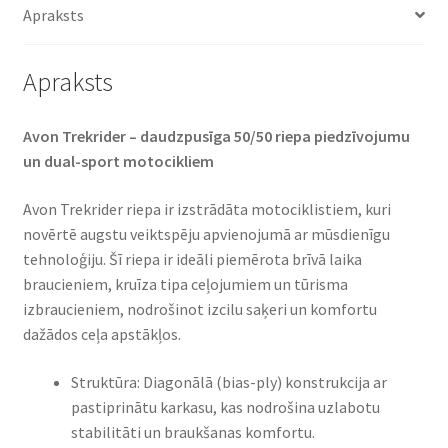
Apraksts
Apraksts
Avon Trekrider – daudzpusīga 50/50 riepa piedzīvojumu
un dual-sport motocikliem​
Avon Trekrider riepa ir izstrādāta motociklistiem, kuri
novērtē augstu veiktspēju apvienojumā ar mūsdienīgu
tehnoloģiju. Šī riepa ir ideāli piemērota brīvā laika
braucieniem, kruīza tipa ceļojumiem un tūrisma
izbraucieniem, nodrošinot izcilu saķeri un komfortu
dažādos ceļa apstākļos.​
Struktūra: Diagonālā (bias-ply) konstrukcija ar
pastiprinātu karkasu, kas nodrošina uzlabotu
stabilitāti un braukšanas komfortu.​