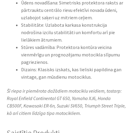
Ūdens novadīšana: Simetrisks protektora raksts ar
pārtrauktu centrālo rievu efektīvi novada ūdeni,
uzlabojot saķeri uz mitriem ceļiem.​
Stabilitāte: Uzlabota karkasa konstrukcija
nodrošina izcilu stabilitāti un komfortu arī pie
lielākiem ātrumiem.​
Stūres vadāmība: Protektora kontūra veicina
vienmērīgu un prognozējamu motocikla slīpumu
pagriezienos.​
Dizains: Klasisks izskats, kas lieliski papildina gan
vintage, gan mūsdienu motociklus.​
Šī riepa ir piemērota dažādiem motociklu veidiem, tostarp:
Royal Enfield Continental GT 650, Yamaha XJ6, Honda
CB500F, Kawasaki ER-6n, Suzuki SV650, Triumph Street Triple,
kā arī citiem līdzīga tipa motocikliem.
Saistītie Produkti