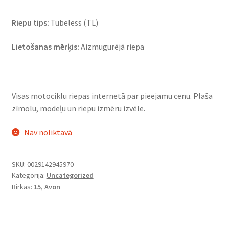
Riepu tips:
Tubeless (TL)
Lietošanas mērķis:
Aizmugurējā riepa
Visas motociklu riepas internetā par pieejamu cenu. Plaša
zīmolu, modeļu un riepu izmēru izvēle.
Nav noliktavā
SKU:
0029142945970
Kategorija:
Uncategorized
Birkas:
15
,
Avon