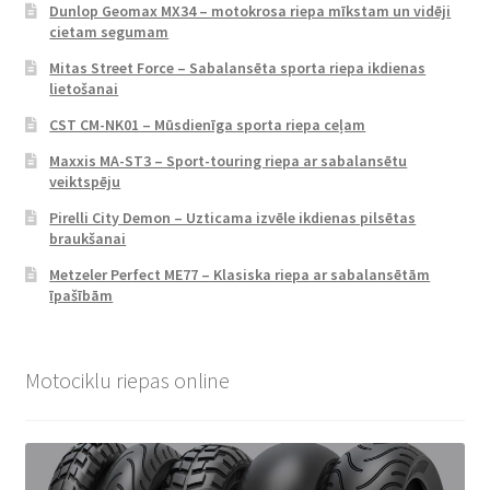
Dunlop Geomax MX34 – motokrosa riepa mīkstam un vidēji
cietam segumam
Mitas Street Force – Sabalansēta sporta riepa ikdienas
lietošanai
CST CM-NK01 – Mūsdienīga sporta riepa ceļam
Maxxis MA-ST3 – Sport-touring riepa ar sabalansētu
veiktspēju
Pirelli City Demon – Uzticama izvēle ikdienas pilsētas
braukšanai
Metzeler Perfect ME77 – Klasiska riepa ar sabalansētām
īpašībām
Motociklu riepas online