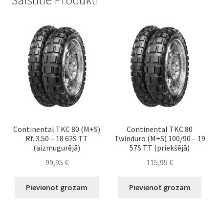
Continental TKC 80 (M+S)
Continental TKC 80
Rf. 3.50 – 18 62S TT
Twinduro (M+S) 100/90 – 19
(aizmugurējā)
57S TT (priekšējā)
99,95
€
115,95
€
Pievienot grozam
Pievienot grozam