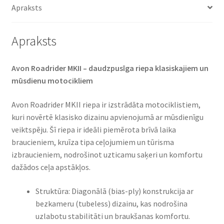
Apraksts
Apraksts
Avon Roadrider MKII – daudzpusīga riepa klasiskajiem un
mūsdienu motocikliem​
Avon Roadrider MKII riepa ir izstrādāta motociklistiem,
kuri novērtē klasisko dizainu apvienojumā ar mūsdienīgu
veiktspēju. Šī riepa ir ideāli piemērota brīvā laika
braucieniem, kruīza tipa ceļojumiem un tūrisma
izbraucieniem, nodrošinot uzticamu saķeri un komfortu
dažādos ceļa apstākļos.​
Struktūra: Diagonālā (bias-ply) konstrukcija ar
bezkameru (tubeless) dizainu, kas nodrošina
uzlabotu stabilitāti un braukšanas komfortu.​