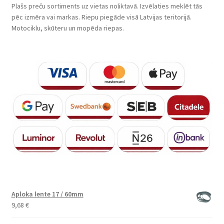
Plašs preču sortiments uz vietas noliktavā. Izvēlaties meklēt tās
pēc izmēra vai markas. Riepu piegāde visā Latvijas teritorijā.
Motociklu, skūteru un mopēda riepas.
Aploka lente 17 / 60mm
9,68
€