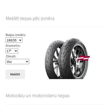
Meklēt riepas pēc izmēra
Riepu izmērs:
Diametrs:
Zīmoli:
Meklēt
Motociklu un motorolleru riepas