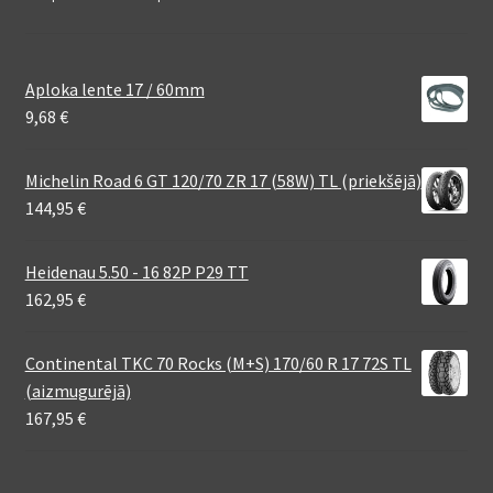
Aploka lente 17 / 60mm
9,68
€
Michelin Road 6 GT 120/70 ZR 17 (58W) TL (priekšējā)
144,95
€
Heidenau 5.50 - 16 82P P29 TT
162,95
€
Continental TKC 70 Rocks (M+S) 170/60 R 17 72S TL
(aizmugurējā)
167,95
€