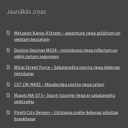
Jaunākās ziņas
Metzeler Karoo 4 Street – adventure riepa asfaltam un
vieglam bezceļam
Dunlop Geomax MX34 – motokrosa riepa mīkstam un
vidēji cietam segumam
Mitas Street Force – Sabalansēta sporta riepa ikdienas
lietošanai
CST CM-NK01 – Mūsdienīga sporta riepa ceļam
Maxxis MA-ST3 – Sport-touring riepa ar sabalansētu
veiktspēju
Pirelli City Demon – Uzticama izvēle ikdienas pilsētas
braukšanai