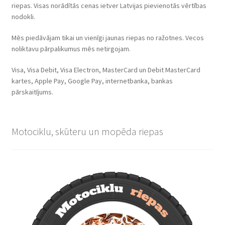
riepas. Visas norādītās cenas ietver Latvijas pievienotās vērtības
nodokli.
Mēs piedāvājam tikai un vienīgi jaunas riepas no ražotnes. Vecos
noliktavu pārpalikumus mēs netirgojam.
Visa, Visa Debit, Visa Electron, MasterCard un Debit MasterCard
kartes, Apple Pay, Google Pay, internetbanka, bankas
pārskaitījums.
Motociklu, skūteru un mopēda riepas