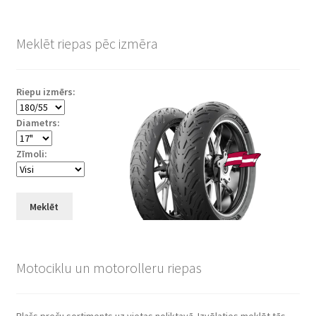
Meklēt riepas pēc izmēra
Riepu izmērs:
Diametrs:
Zīmoli:
Meklēt
Motociklu un motorolleru riepas
Plašs preču sortiments uz vietas noliktavā. Izvēlaties meklēt tās