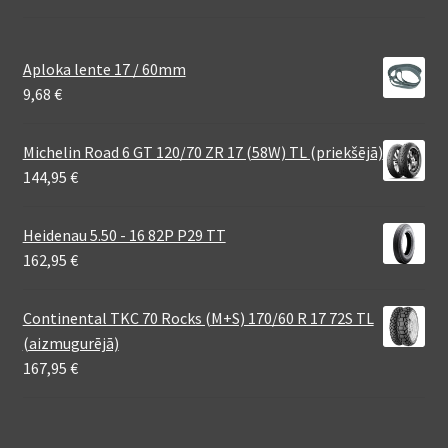
Aploka lente 17 / 60mm
9,68
€
Michelin Road 6 GT 120/70 ZR 17 (58W) TL (priekšējā)
144,95
€
Heidenau 5.50 - 16 82P P29 TT
162,95
€
Continental TKC 70 Rocks (M+S) 170/60 R 17 72S TL
(aizmugurējā)
167,95
€