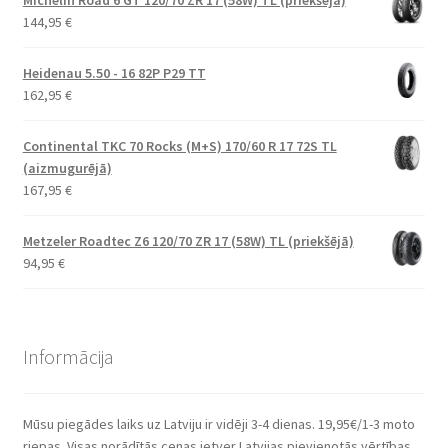
144,95
€
Heidenau 5.50 - 16 82P P29 TT
162,95
€
Continental TKC 70 Rocks (M+S) 170/60 R 17 72S TL
(aizmugurējā)
167,95
€
Metzeler Roadtec Z6 120/70 ZR 17 (58W) TL (priekšējā)
94,95
€
Informācija
Mūsu piegādes laiks uz Latviju ir vidēji 3-4 dienas. 19,95€/1-3 moto
riepas. Visas norādītās cenas ietver Latvijas pievienotās vērtības