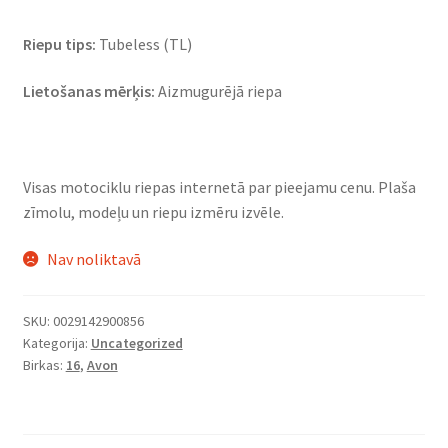
Riepu tips:
Tubeless (TL)
Lietošanas mērķis:
Aizmugurējā riepa
Visas motociklu riepas internetā par pieejamu cenu. Plaša
zīmolu, modeļu un riepu izmēru izvēle.
Nav noliktavā
SKU:
0029142900856
Kategorija:
Uncategorized
Birkas:
16
,
Avon