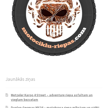
Jaunākās ziņas
Metzeler Karoo 4 Street – adventure riepa asfaltam un
vieglam bezceļam
Dunlop Geomax MX34 – motokrosa riepa mīkstam un vidēji