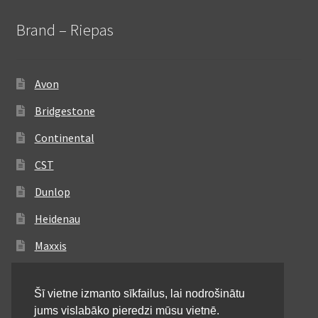
Brand – Riepas
Avon
Bridgestone
Continental
CST
Dunlop
Heidenau
Maxxis
Metzeler
Šī vietne izmanto sīkfailus, lai nodrošinātu
Michelin
jums vislabāko pieredzi mūsu vietnē.