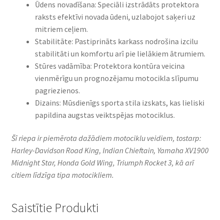
Ūdens novadīšana: Speciāli izstrādāts protektora
raksts efektīvi novada ūdeni, uzlabojot saķeri uz
mitriem ceļiem.​
Stabilitāte: Pastiprināts karkass nodrošina izcilu
stabilitāti un komfortu arī pie lielākiem ātrumiem.​
Stūres vadāmība: Protektora kontūra veicina
vienmērīgu un prognozējamu motocikla slīpumu
pagriezienos.​
Dizains: Mūsdienīgs sporta stila izskats, kas lieliski
papildina augstas veiktspējas motociklus.​
Šī riepa ir piemērota dažādiem motociklu veidiem, tostarp:
Harley-Davidson Road King, Indian Chieftain, Yamaha XV1900
Midnight Star, Honda Gold Wing, Triumph Rocket 3, kā arī
citiem līdzīga tipa motocikliem.
Saistītie Produkti