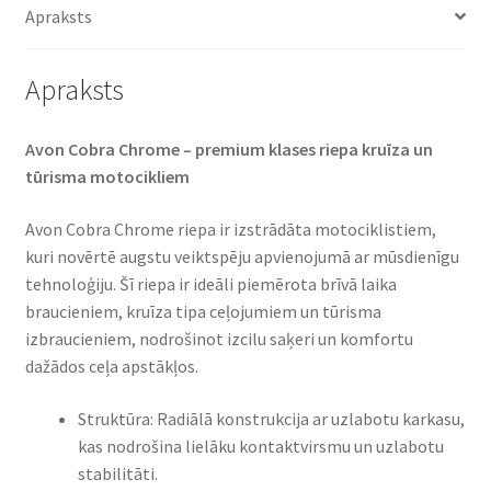
Apraksts
Apraksts
Avon Cobra Chrome – premium klases riepa kruīza un
tūrisma motocikliem​
Avon Cobra Chrome riepa ir izstrādāta motociklistiem,
kuri novērtē augstu veiktspēju apvienojumā ar mūsdienīgu
tehnoloģiju. Šī riepa ir ideāli piemērota brīvā laika
braucieniem, kruīza tipa ceļojumiem un tūrisma
izbraucieniem, nodrošinot izcilu saķeri un komfortu
dažādos ceļa apstākļos.​
Struktūra: Radiālā konstrukcija ar uzlabotu karkasu,
kas nodrošina lielāku kontaktvirsmu un uzlabotu
stabilitāti.​