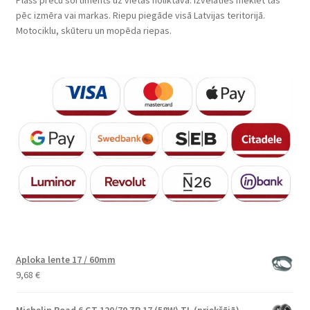
pēc izmēra vai markas. Riepu piegāde visā Latvijas teritorijā.
Motociklu, skūteru un mopēda riepas.
Aploka lente 17 / 60mm
9,68
€
Michelin Road 6 GT 120/70 ZR 17 (58W) TL (priekšējā)