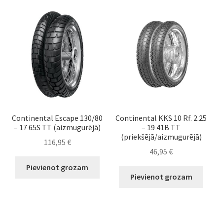
Continental Escape 130/80
Continental KKS 10 Rf. 2.25
– 17 65S TT (aizmugurējā)
– 19 41B TT
(priekšējā/aizmugurējā)
116,95
€
46,95
€
Pievienot grozam
Pievienot grozam