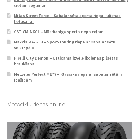
cietam segumam
Mitas Street Force – Sabalansēta sporta riepa ikdienas
lietošanai
CST CM-NK01 – Mūsdienīga sporta riepa ceļam
Maxxis MA-ST3 – Sport-touring riepa ar sabalansētu
veiktspēju
Pirelli City Demon – Uzticama izvēle ikdienas pilsētas
braukšanai
Metzeler Perfect ME77 – Klasiska riepa ar sabalansētām
īpašībām
Motociklu riepas online