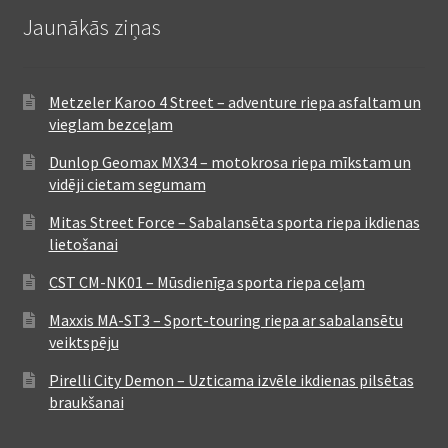
Jaunākās ziņas
Metzeler Karoo 4 Street – adventure riepa asfaltam un
vieglam bezceļam
Dunlop Geomax MX34 – motokrosa riepa mīkstam un
vidēji cietam segumam
Mitas Street Force – Sabalansēta sporta riepa ikdienas
lietošanai
CST CM-NK01 – Mūsdienīga sporta riepa ceļam
Maxxis MA-ST3 – Sport-touring riepa ar sabalansētu
veiktspēju
Pirelli City Demon – Uzticama izvēle ikdienas pilsētas
braukšanai