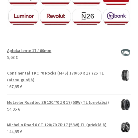
Aploka lente 17 / 60mm
9,68
€
Continental TKC 70 Rocks (M+S) 170/60 R 17 72S TL
(aizmugurējā)
167,95
€
Metzeler Roadtec Z6 120/70 ZR 17 (58W) TL (priekšējā)
94,95
€
Michelin Road 6 GT 120/70 ZR 17 (58W) TL (priekšējā)
144,95
€