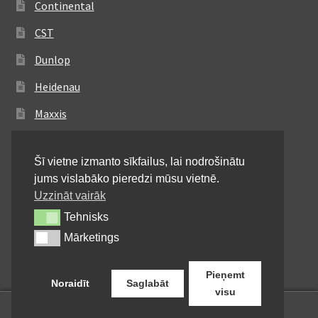
Continental
CST
Dunlop
Heidenau
Maxxis
Metzeler
Šī vietne izmanto sīkfailus, lai nodrošinātu
Michelin
jums vislabāko pieredzi mūsu vietnē.
Mitas
Uzzināt vairāk
Tehnisks
Tehnisks
Pirelli
Mārketings
Mārketings
Shinko
Pieņemt
Noraidīt
Saglabāt
visu
0