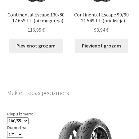
Continental Escape 130/80
Continental Escape 90/90
– 17 65S TT (aizmugurējā)
– 21 54S TT (priekšējā)
116,95
€
93,94
€
Pievienot grozam
Pievienot grozam
Meklēt riepas pēc izmēra
Riepu izmērs:
Diametrs: