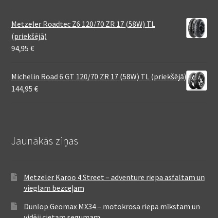
Metzeler Roadtec Z6 120/70 ZR 17 (58W) TL
(priekšējā)
94,95
€
Michelin Road 6 GT 120/70 ZR 17 (58W) TL (priekšējā)
144,95
€
Jaunākās ziņas
Metzeler Karoo 4 Street – adventure riepa asfaltam un
vieglam bezceļam
Dunlop Geomax MX34 – motokrosa riepa mīkstam un
vidēji cietam segumam