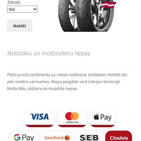
Zīmoli:
Meklēt
Motociklu un motorolleru riepas
Plašs preču sortiments uz vietas noliktavā. Izvēlaties meklēt tās
pēc izmēra vai markas. Riepu piegāde visā Latvijas teritorijā.
Motociklu, skūteru un mopēda riepas.