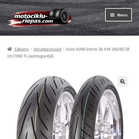
Skip
Skip
Menu
to
to
navigation
content
Expand
Riepas
child
Sākums
Uncategorized
Avon AV66 Storm 3D X-M 160/60 ZR
menu
Expand
Kameras
18 (70W) TL (aizmugurējā)
child
menu
Pasūtīt
Expand
Viss par riepām
child
menu
Tests
Expand
Zīmoli
child
menu
Kontakti