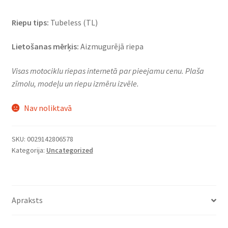
Riepu tips:
Tubeless (TL)
Lietošanas mērķis:
Aizmugurējā riepa
Visas motociklu riepas internetā par pieejamu cenu. Plaša
zīmolu, modeļu un riepu izmēru izvēle.
Nav noliktavā
SKU:
0029142806578
Kategorija:
Uncategorized
Apraksts