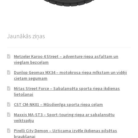
Jaunākās ziņas
Metzeler Karoo 4 Street – adventure riepa asfaltam un
vieglam bezceļam
Dunlop Geomax MX34 – motokrosa riepa mīkstam un vidēji
cietam segumam
Mitas Street Force – Sabalansēta sporta riepa ikdienas
lietošanai
CST CM-NK01 – Mūsdienīga sporta riepa ceļam
Maxxis MA-ST3 – Sport-touring riepa ar sabalansētu
veiktspēju
Pirelli City Demon – Uzticama izvēle ikdienas pilsētas
braukšanai