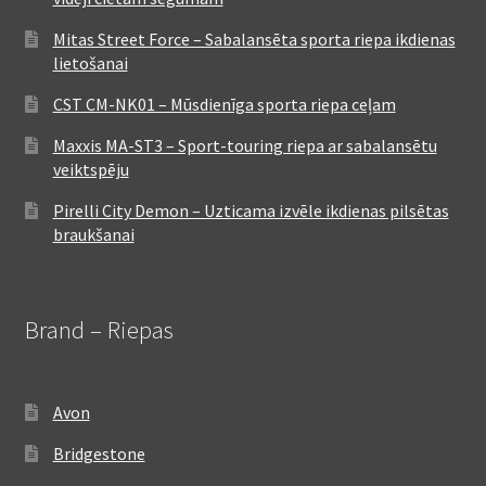
Mitas Street Force – Sabalansēta sporta riepa ikdienas
lietošanai
CST CM-NK01 – Mūsdienīga sporta riepa ceļam
Maxxis MA-ST3 – Sport-touring riepa ar sabalansētu
veiktspēju
Pirelli City Demon – Uzticama izvēle ikdienas pilsētas
braukšanai
Brand – Riepas
Avon
Bridgestone