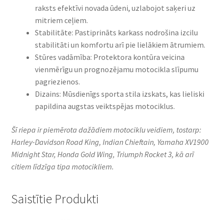
raksts efektīvi novada ūdeni, uzlabojot saķeri uz
mitriem ceļiem.​
Stabilitāte: Pastiprināts karkass nodrošina izcilu
stabilitāti un komfortu arī pie lielākiem ātrumiem.​
Stūres vadāmība: Protektora kontūra veicina
vienmērīgu un prognozējamu motocikla slīpumu
pagriezienos.​
Dizains: Mūsdienīgs sporta stila izskats, kas lieliski
papildina augstas veiktspējas motociklus.​
Šī riepa ir piemērota dažādiem motociklu veidiem, tostarp:
Harley-Davidson Road King, Indian Chieftain, Yamaha XV1900
Midnight Star, Honda Gold Wing, Triumph Rocket 3, kā arī
citiem līdzīga tipa motocikliem.
Saistītie Produkti