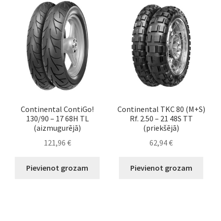
Continental ContiGo!
Continental TKC 80 (M+S)
130/90 – 17 68H TL
Rf. 2.50 – 21 48S TT
(aizmugurējā)
(priekšējā)
121,96
€
62,94
€
Pievienot grozam
Pievienot grozam