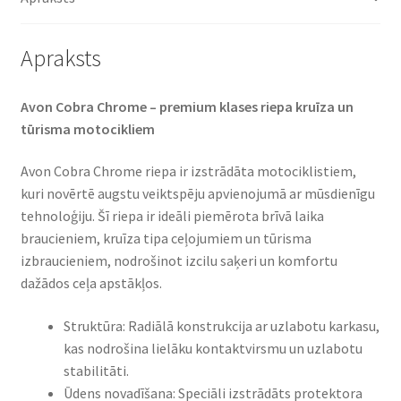
Apraksts
Avon Cobra Chrome – premium klases riepa kruīza un
tūrisma motocikliem​
Avon Cobra Chrome riepa ir izstrādāta motociklistiem,
kuri novērtē augstu veiktspēju apvienojumā ar mūsdienīgu
tehnoloģiju. Šī riepa ir ideāli piemērota brīvā laika
braucieniem, kruīza tipa ceļojumiem un tūrisma
izbraucieniem, nodrošinot izcilu saķeri un komfortu
dažādos ceļa apstākļos.​
Struktūra: Radiālā konstrukcija ar uzlabotu karkasu,
kas nodrošina lielāku kontaktvirsmu un uzlabotu
stabilitāti.​
Ūdens novadīšana: Speciāli izstrādāts protektora