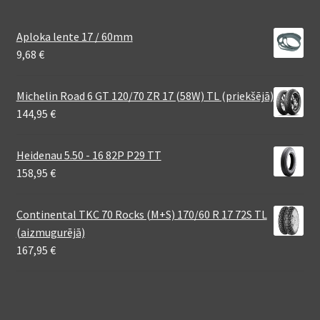
Aploka lente 17 / 60mm
9,68
€
Michelin Road 6 GT 120/70 ZR 17 (58W) TL (priekšējā)
144,95
€
Heidenau 5.50 - 16 82P P29 TT
158,95
€
Continental TKC 70 Rocks (M+S) 170/60 R 17 72S TL
(aizmugurējā)
167,95
€