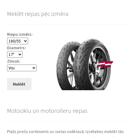
Meklēt riepas pēc izmēra
Riepu izmērs:
Diametrs:
Zīmoli:
Meklēt
Motociklu un motorolleru riepas
Plašs preču sortiments uz vietas noliktavā. Izvēlaties meklēt tās