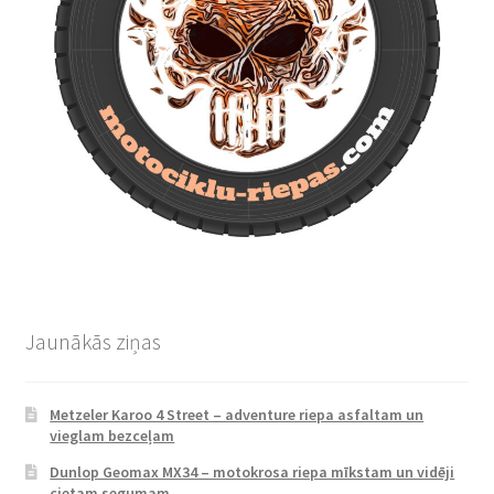
Jaunākās ziņas
Metzeler Karoo 4 Street – adventure riepa asfaltam un
vieglam bezceļam
Dunlop Geomax MX34 – motokrosa riepa mīkstam un vidēji
cietam segumam