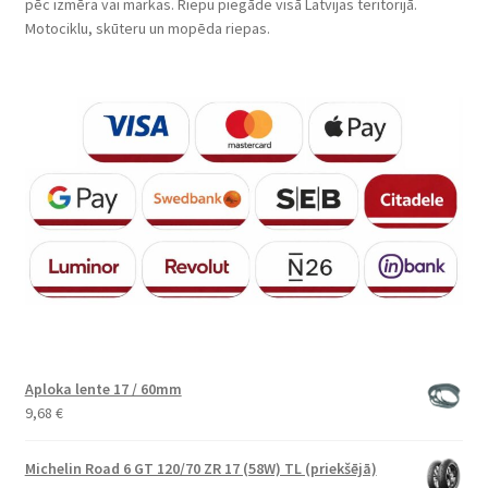
pēc izmēra vai markas. Riepu piegāde visā Latvijas teritorijā.
Motociklu, skūteru un mopēda riepas.
Aploka lente 17 / 60mm
9,68
€
Michelin Road 6 GT 120/70 ZR 17 (58W) TL (priekšējā)