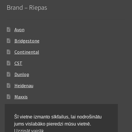
Brand – Riepas
Avon
Bridgestone
Continental
CST
Dunlop
Heidenau
Maxxis
Metzeler
Šī vietne izmanto sīkfailus, lai nodrošinātu
Michelin
jums vislabāko pieredzi mūsu vietnē.
Mitas
Uzzināt vairāk