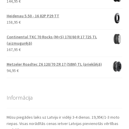
144,95
€
Heidenau 5.50 - 16 82P P29 TT
158,95
€
Continental TKC 70 Rocks (M+S) 170/60 R 17 72S TL
(aizmugurējā)
167,95
€
Metzeler Roadtec Z6 120/70 ZR 17 (58W) TL (priekšējā)
94,95
€
Informācija
Mūsu piegādes laiks uz Latviju ir vidēji 3-4 dienas. 19,95€/1-3 moto
riepas. Visas norādītās cenas ietver Latvijas pievienotās vērtības