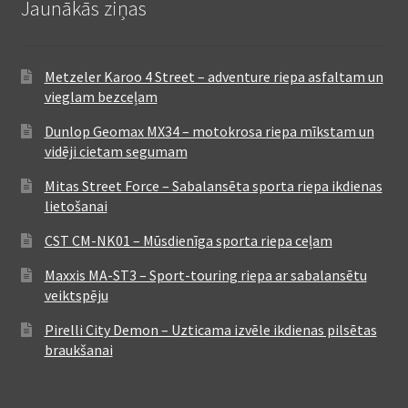
Jaunākās ziņas
Metzeler Karoo 4 Street – adventure riepa asfaltam un
vieglam bezceļam
Dunlop Geomax MX34 – motokrosa riepa mīkstam un
vidēji cietam segumam
Mitas Street Force – Sabalansēta sporta riepa ikdienas
lietošanai
CST CM-NK01 – Mūsdienīga sporta riepa ceļam
Maxxis MA-ST3 – Sport-touring riepa ar sabalansētu
veiktspēju
Pirelli City Demon – Uzticama izvēle ikdienas pilsētas
braukšanai