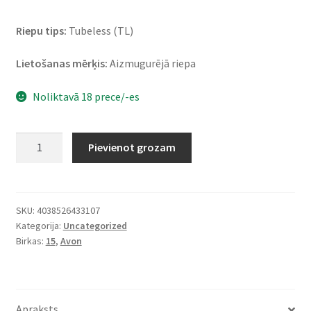
Riepu tips:
Tubeless (TL)
Lietošanas mērķis:
Aizmugurējā riepa
Noliktavā 18 prece/-es
Avon
Pievienot grozam
150/90
B
15
74V
SKU:
4038526433107
Kategorija:
Uncategorized
TL
Birkas:
15
,
Avon
COBRA
CHROME
(aizmugurējā)
daudzums
Apraksts