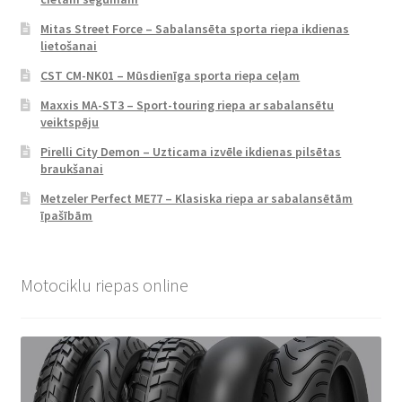
Mitas Street Force – Sabalansēta sporta riepa ikdienas
lietošanai
CST CM-NK01 – Mūsdienīga sporta riepa ceļam
Maxxis MA-ST3 – Sport-touring riepa ar sabalansētu
veiktspēju
Pirelli City Demon – Uzticama izvēle ikdienas pilsētas
braukšanai
Metzeler Perfect ME77 – Klasiska riepa ar sabalansētām
īpašībām
Motociklu riepas online