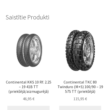
Saistītie Produkti
Continental KKS 10 Rf. 2.25
Continental TKC 80
– 19 41B TT
Twinduro (M+S) 100/90 – 19
(priekšējā/aizmugurējā)
57S TT (priekšējā)
46,95
€
115,95
€