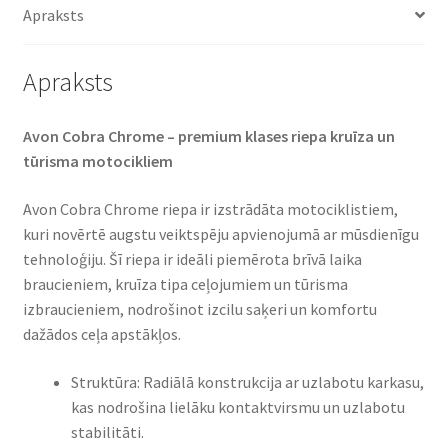
Apraksts
Apraksts
Avon Cobra Chrome – premium klases riepa kruīza un
tūrisma motocikliem​
Avon Cobra Chrome riepa ir izstrādāta motociklistiem,
kuri novērtē augstu veiktspēju apvienojumā ar mūsdienīgu
tehnoloģiju. Šī riepa ir ideāli piemērota brīvā laika
braucieniem, kruīza tipa ceļojumiem un tūrisma
izbraucieniem, nodrošinot izcilu saķeri un komfortu
dažādos ceļa apstākļos.​
Struktūra: Radiālā konstrukcija ar uzlabotu karkasu,
kas nodrošina lielāku kontaktvirsmu un uzlabotu
stabilitāti.​