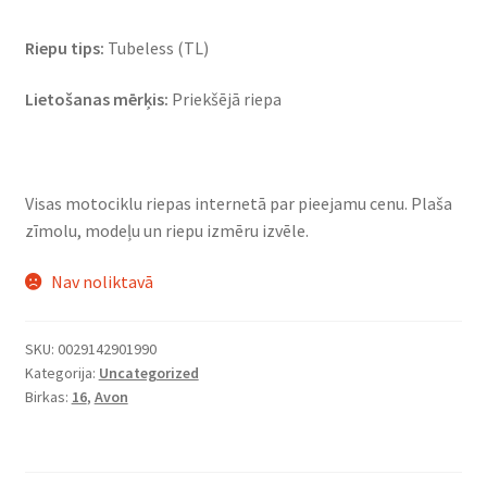
Riepu tips:
Tubeless (TL)
Lietošanas mērķis:
Priekšējā riepa
Visas motociklu riepas internetā par pieejamu cenu. Plaša
zīmolu, modeļu un riepu izmēru izvēle.
Nav noliktavā
SKU:
0029142901990
Kategorija:
Uncategorized
Birkas:
16
,
Avon