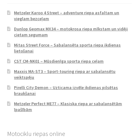
Metzeler Karoo 4 Street – adventure riepa asfaltam un
vieglam bezceļam
Dunlop Geomax MX34 – motokrosa riepa mīkstam un vidēji
cietam segumam
Mitas Street Force – Sabalansēta sporta riepa ikdienas
lietošanai
CST CM-NK01 – Mūsdienīga sporta riepa ceļam
Maxxis MA-ST3 – Sport-touring riepa ar sabalansētu
veiktspēju
Pirelli City Demon – Uzticama izvēle ikdienas pilsētas
braukšanai
Metzeler Perfect ME77 – Klasiska riepa ar sabalansētām
īpašībām
Motociklu riepas online