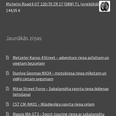
Michelin Road 6 GT 120/70 ZR 17 (58W) TL (priekšējā)
144,95
€
Jaunākās ziņas
Metzeler Karoo 4 Street – adventure riepa asfaltam un
vieglam bezceļam
Dunlop Geomax MX34 – motokrosa riepa mīkstam un
vidēji cietam segumam
Mitas Street Force – Sabalansēta sporta riepa ikdienas
lietošanai
CST CM-NK01 – Mūsdienīga sporta riepa ceļam
Maxxis MA-ST3 – Sport-touring riepa ar sabalansētu