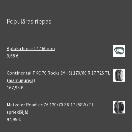
Populāras riepas
Aploka lente 17 / 60mm
9,68
€
Continental TKC 70 Rocks (M+S) 170/60 R 17 72S TL
(aizmugurējā)
167,95
€
Metzeler Roadtec Z6 120/70 ZR 17 (58W) TL
(priekšējā)
94,95
€