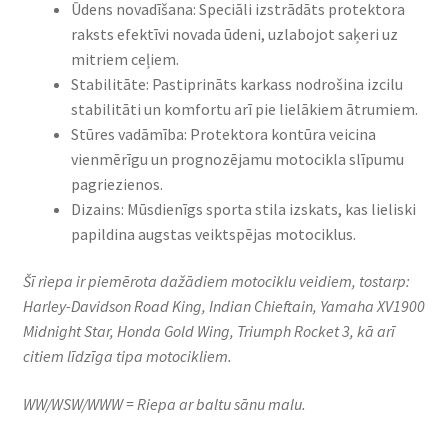
Ūdens novadīšana: Speciāli izstrādāts protektora
raksts efektīvi novada ūdeni, uzlabojot saķeri uz
mitriem ceļiem.​
Stabilitāte: Pastiprināts karkass nodrošina izcilu
stabilitāti un komfortu arī pie lielākiem ātrumiem.​
Stūres vadāmība: Protektora kontūra veicina
vienmērīgu un prognozējamu motocikla slīpumu
pagriezienos.​
Dizains: Mūsdienīgs sporta stila izskats, kas lieliski
papildina augstas veiktspējas motociklus.​
Šī riepa ir piemērota dažādiem motociklu veidiem, tostarp:
Harley-Davidson Road King, Indian Chieftain, Yamaha XV1900
Midnight Star, Honda Gold Wing, Triumph Rocket 3, kā arī
citiem līdzīga tipa motocikliem.
WW/WSW/WWW = Riepa ar baltu sānu malu.