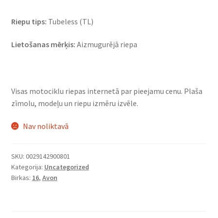
Riepu tips:
Tubeless (TL)
Lietošanas mērķis:
Aizmugurējā riepa
Visas motociklu riepas internetā par pieejamu cenu. Plaša
zīmolu, modeļu un riepu izmēru izvēle.
Nav noliktavā
SKU:
0029142900801
Kategorija:
Uncategorized
Birkas:
16
,
Avon