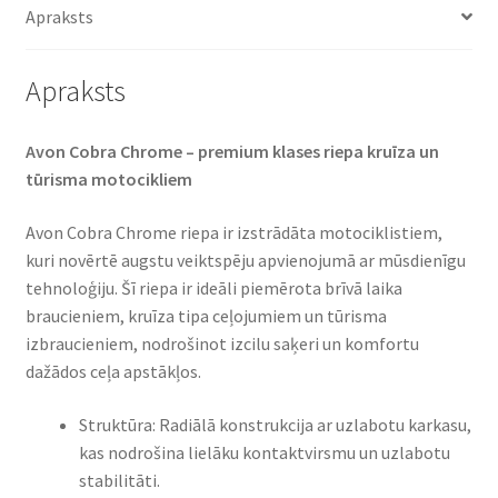
Apraksts
Apraksts
Avon Cobra Chrome – premium klases riepa kruīza un
tūrisma motocikliem​
Avon Cobra Chrome riepa ir izstrādāta motociklistiem,
kuri novērtē augstu veiktspēju apvienojumā ar mūsdienīgu
tehnoloģiju. Šī riepa ir ideāli piemērota brīvā laika
braucieniem, kruīza tipa ceļojumiem un tūrisma
izbraucieniem, nodrošinot izcilu saķeri un komfortu
dažādos ceļa apstākļos.​
Struktūra: Radiālā konstrukcija ar uzlabotu karkasu,
kas nodrošina lielāku kontaktvirsmu un uzlabotu
stabilitāti.​