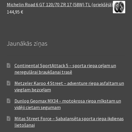
Michelin Road 6 GT 120/70 ZR 17 (58W) TL (priekšējā)
144,95
€
Jaunākās ziņas
Continental SportAttack 5 – sporta riepa ceļam un
neregulārai braukšanai trasē
Metzeler Karoo 4 Street – adventure riepa asfaltam un
vieglam bezceļam
Dunlop Geomax MX34 – motokrosa riepa mīkstam un
vidēji cietam segumam
Mitas Street Force – Sabalansēta sporta riepa ikdienas
lietošanai