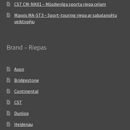
CST CM-NK01 – Mūsdienīga sporta riepa ceļam
Maxxis MA-ST3 – Sport-touring riepa ar sabalansētu
veiktspēju
Brand – Riepas
Avon
Bridgestone
Continental
CST
Dunlop
Heidenau