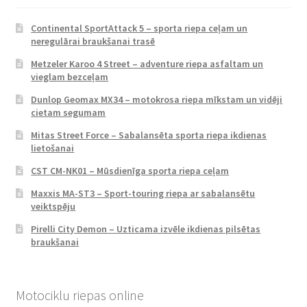
Continental SportAttack 5 – sporta riepa ceļam un
neregulārai braukšanai trasē
Metzeler Karoo 4 Street – adventure riepa asfaltam un
vieglam bezceļam
Dunlop Geomax MX34 – motokrosa riepa mīkstam un vidēji
cietam segumam
Mitas Street Force – Sabalansēta sporta riepa ikdienas
lietošanai
CST CM-NK01 – Mūsdienīga sporta riepa ceļam
Maxxis MA-ST3 – Sport-touring riepa ar sabalansētu
veiktspēju
Pirelli City Demon – Uzticama izvēle ikdienas pilsētas
braukšanai
Motociklu riepas online