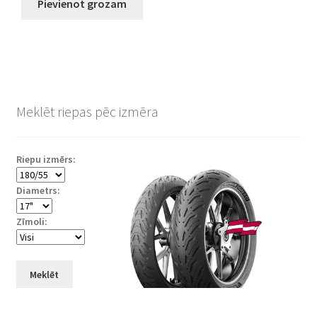
Pievienot grozam
Meklēt riepas pēc izmēra
Riepu izmērs:
Diametrs:
Zīmoli:
Meklēt