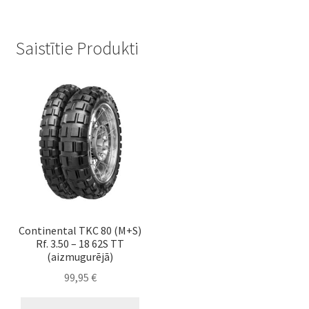
Saistītie Produkti
Continental TKC 80 (M+S)
Rf. 3.50 – 18 62S TT
(aizmugurējā)
99,95
€