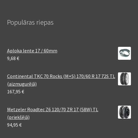
Populāras riepas
Aploka lente 17 / 60mm
9,68
€
Continental TKC 70 Rocks (M+S) 170/60 R 17 72S TL
(aizmugurējā)
167,95
€
Metzeler Roadtec Z6 120/70 ZR 17 (58W) TL
(priekšējā)
94,95
€