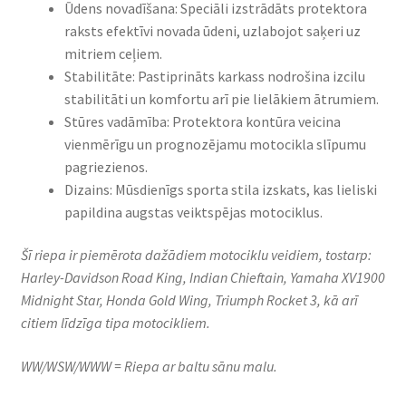
Ūdens novadīšana: Speciāli izstrādāts protektora
raksts efektīvi novada ūdeni, uzlabojot saķeri uz
mitriem ceļiem.​
Stabilitāte: Pastiprināts karkass nodrošina izcilu
stabilitāti un komfortu arī pie lielākiem ātrumiem.​
Stūres vadāmība: Protektora kontūra veicina
vienmērīgu un prognozējamu motocikla slīpumu
pagriezienos.​
Dizains: Mūsdienīgs sporta stila izskats, kas lieliski
papildina augstas veiktspējas motociklus.​
Šī riepa ir piemērota dažādiem motociklu veidiem, tostarp:
Harley-Davidson Road King, Indian Chieftain, Yamaha XV1900
Midnight Star, Honda Gold Wing, Triumph Rocket 3, kā arī
citiem līdzīga tipa motocikliem.
WW/WSW/WWW = Riepa ar baltu sānu malu.