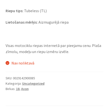
Riepu tips:
Tubeless (TL)
Lietošanas mērķis:
Aizmugurējā riepa
Visas motociklu riepas internetā par pieejamu cenu. Plaša
zīmolu, modeļu un riepu izmēru izvēle.
Nav noliktavā
SKU:
0029142900085
Kategorija:
Uncategorized
Birkas:
18
,
Avon