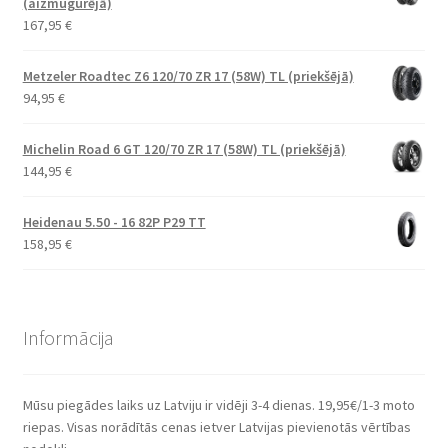
(aizmugurējā)
167,95
€
Metzeler Roadtec Z6 120/70 ZR 17 (58W) TL (priekšējā)
94,95
€
Michelin Road 6 GT 120/70 ZR 17 (58W) TL (priekšējā)
144,95
€
Heidenau 5.50 - 16 82P P29 TT
158,95
€
Informācija
Mūsu piegādes laiks uz Latviju ir vidēji 3-4 dienas. 19,95€/1-3 moto
riepas. Visas norādītās cenas ietver Latvijas pievienotās vērtības