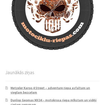
Jaunākās ziņas
Metzeler Karoo 4 Street – adventure riepa asfaltam un
vieglam bezceļam
Dunlop Geomax MX34 – motokrosa riepa mīkstam un vidēji
cietam segumam