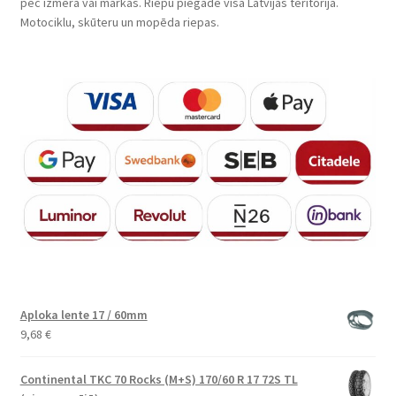
pēc izmēra vai markas. Riepu piegāde visā Latvijas teritorijā.
Motociklu, skūteru un mopēda riepas.
Aploka lente 17 / 60mm
9,68
€
Continental TKC 70 Rocks (M+S) 170/60 R 17 72S TL