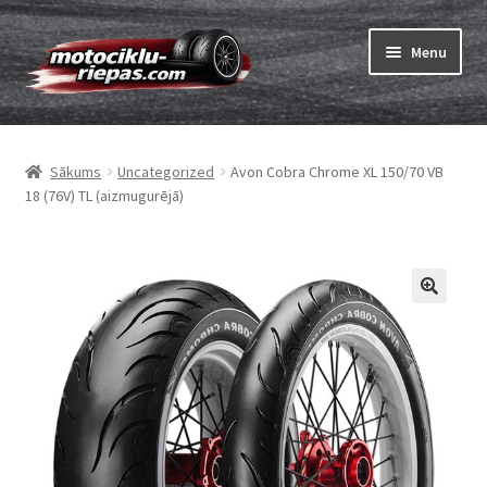
Skip
Skip
Menu
to
to
navigation
content
Expand
Riepas
child
Sākums
Uncategorized
Avon Cobra Chrome XL 150/70 VB
menu
Expand
Kameras
18 (76V) TL (aizmugurējā)
child
menu
Pasūtīt
Expand
Viss par riepām
child
menu
Tests
Expand
Zīmoli
child
menu
Kontakti