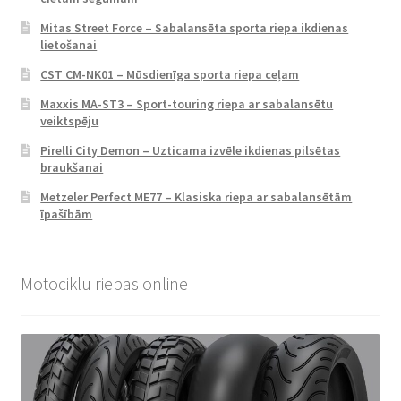
Mitas Street Force – Sabalansēta sporta riepa ikdienas
lietošanai
CST CM-NK01 – Mūsdienīga sporta riepa ceļam
Maxxis MA-ST3 – Sport-touring riepa ar sabalansētu
veiktspēju
Pirelli City Demon – Uzticama izvēle ikdienas pilsētas
braukšanai
Metzeler Perfect ME77 – Klasiska riepa ar sabalansētām
īpašībām
Motociklu riepas online