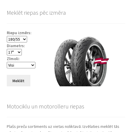
Meklēt riepas pēc izmēra
Riepu izmērs:
Diametrs:
Zīmoli:
Meklēt
Motociklu un motorolleru riepas
Plašs preču sortiments uz vietas noliktavā. Izvēlaties meklēt tās