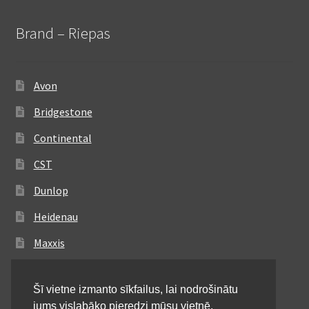
Brand – Riepas
Avon
Bridgestone
Continental
CST
Dunlop
Heidenau
Maxxis
Metzeler
Šī vietne izmanto sīkfailus, lai nodrošinātu
Michelin
jums vislabāko pieredzi mūsu vietnē.