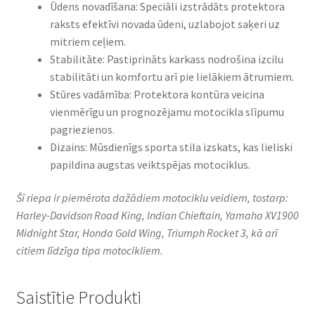
Ūdens novadīšana: Speciāli izstrādāts protektora
raksts efektīvi novada ūdeni, uzlabojot saķeri uz
mitriem ceļiem.​
Stabilitāte: Pastiprināts karkass nodrošina izcilu
stabilitāti un komfortu arī pie lielākiem ātrumiem.​
Stūres vadāmība: Protektora kontūra veicina
vienmērīgu un prognozējamu motocikla slīpumu
pagriezienos.​
Dizains: Mūsdienīgs sporta stila izskats, kas lieliski
papildina augstas veiktspējas motociklus.​
Šī riepa ir piemērota dažādiem motociklu veidiem, tostarp:
Harley-Davidson Road King, Indian Chieftain, Yamaha XV1900
Midnight Star, Honda Gold Wing, Triumph Rocket 3, kā arī
citiem līdzīga tipa motocikliem.
Saistītie Produkti