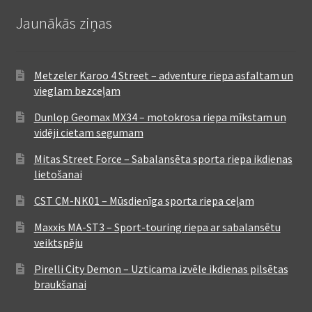
Jaunākās ziņas
Metzeler Karoo 4 Street – adventure riepa asfaltam un
vieglam bezceļam
Dunlop Geomax MX34 – motokrosa riepa mīkstam un
vidēji cietam segumam
Mitas Street Force – Sabalansēta sporta riepa ikdienas
lietošanai
CST CM-NK01 – Mūsdienīga sporta riepa ceļam
Maxxis MA-ST3 – Sport-touring riepa ar sabalansētu
veiktspēju
Pirelli City Demon – Uzticama izvēle ikdienas pilsētas
braukšanai