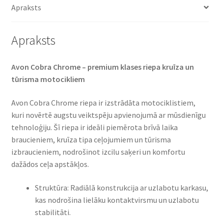
Apraksts
Apraksts
Avon Cobra Chrome – premium klases riepa kruīza un
tūrisma motocikliem​
Avon Cobra Chrome riepa ir izstrādāta motociklistiem,
kuri novērtē augstu veiktspēju apvienojumā ar mūsdienīgu
tehnoloģiju. Šī riepa ir ideāli piemērota brīvā laika
braucieniem, kruīza tipa ceļojumiem un tūrisma
izbraucieniem, nodrošinot izcilu saķeri un komfortu
dažādos ceļa apstākļos.​
Struktūra: Radiālā konstrukcija ar uzlabotu karkasu,
kas nodrošina lielāku kontaktvirsmu un uzlabotu
stabilitāti.​