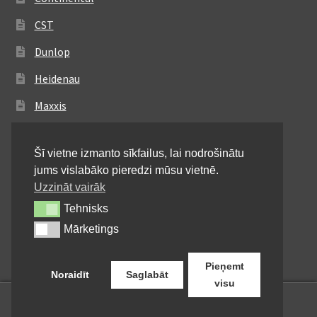
CST
Dunlop
Heidenau
Maxxis
Metzeler
Šī vietne izmanto sīkfailus, lai nodrošinātu
Michelin
jums vislabāko pieredzi mūsu vietnē.
Mitas
Uzzināt vairāk
Tehnisks
Tehnisks
Pirelli
Mārketings
Mārketings
Shinko
Pieņemt
Noraidīt
Saglabāt
visu
0
Meklēt:
Meklēt