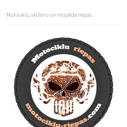
Motociklu, skūteru un mopēda riepas