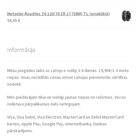
Metzeler Roadtec Z6 120/70 ZR 17 (58W) TL (priekšējā)
94,95
€
Informācija
Mūsu piegādes laiks uz Latviju ir vidēji 3-4 dienas. 19,95€/1-3 moto
riepas. Visas norādītās cenas ietver Latvijas pievienotās vērtības
nodokli.
Mēs piedāvājam tikai un vienīgi jaunas riepas no ražotnes. Vecos
noliktavu pārpalikumus mēs netirgojam.
Visa, Visa Debit, Visa Electron, MasterCard un Debit MasterCard
kartes, Apple Pay, Google Pay, internetbanka, bankas
pārskaitījums.