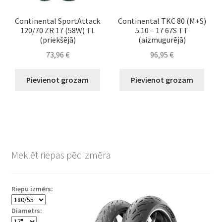
Continental SportAttack
Continental TKC 80 (M+S)
120/70 ZR 17 (58W) TL
5.10 – 17 67S TT
(priekšējā)
(aizmugurējā)
73,96
€
96,95
€
Pievienot grozam
Pievienot grozam
Meklēt riepas pēc izmēra
Riepu izmērs:
Diametrs: