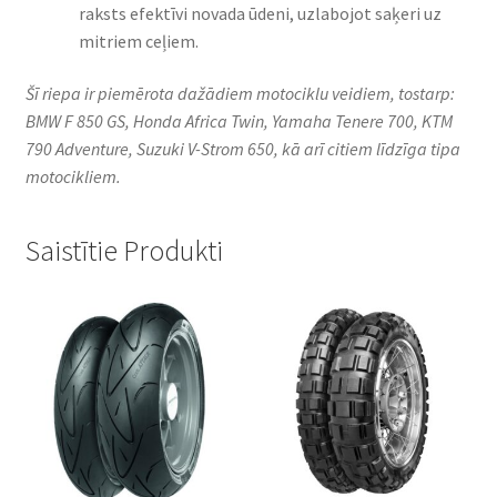
raksts efektīvi novada ūdeni, uzlabojot saķeri uz
mitriem ceļiem.​
Šī riepa ir piemērota dažādiem motociklu veidiem, tostarp:
BMW F 850 GS, Honda Africa Twin, Yamaha Tenere 700, KTM
790 Adventure, Suzuki V-Strom 650, kā arī citiem līdzīga tipa
motocikliem.
Saistītie Produkti