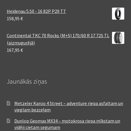
Heidenau 5.50 - 16 82P P29 TT
158,95
€
Continental TKC 70 Rocks (M+S) 170/60 R 17 72S TL
(aizmugurējā)
167,95
€
Jaunākās ziņas
Metzeler Karoo 4 Street – adventure riepa asfaltam un
vieglam bezceļam
Dunlop Geomax MX34 – motokrosa riepa mīkstam un
vidēji cietam segumam