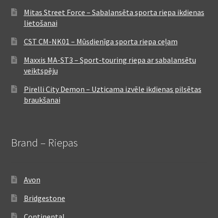
Mitas Street Force – Sabalansēta sporta riepa ikdienas
lietošanai
CST CM-NK01 – Mūsdienīga sporta riepa ceļam
Maxxis MA-ST3 – Sport-touring riepa ar sabalansētu
veiktspēju
Pirelli City Demon – Uzticama izvēle ikdienas pilsētas
braukšanai
Brand – Riepas
Avon
Bridgestone
Continental