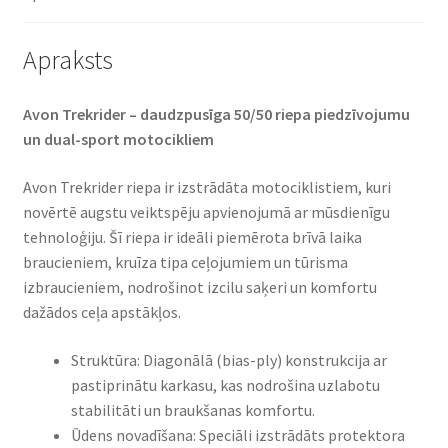
Apraksts
Avon Trekrider – daudzpusīga 50/50 riepa piedzīvojumu
un dual-sport motocikliem​
Avon Trekrider riepa ir izstrādāta motociklistiem, kuri
novērtē augstu veiktspēju apvienojumā ar mūsdienīgu
tehnoloģiju. Šī riepa ir ideāli piemērota brīvā laika
braucieniem, kruīza tipa ceļojumiem un tūrisma
izbraucieniem, nodrošinot izcilu saķeri un komfortu
dažādos ceļa apstākļos.​
Struktūra: Diagonālā (bias-ply) konstrukcija ar
pastiprinātu karkasu, kas nodrošina uzlabotu
stabilitāti un braukšanas komfortu.​
Ūdens novadīšana: Speciāli izstrādāts protektora