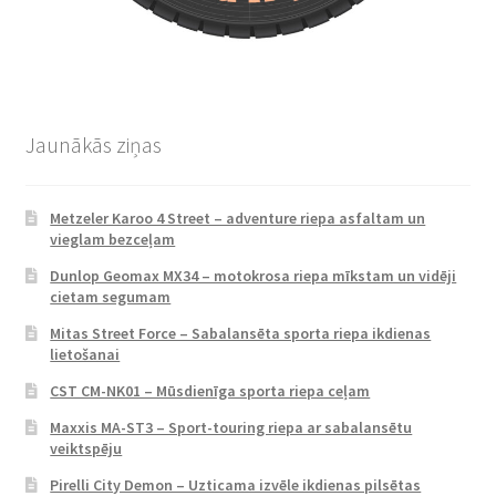
Jaunākās ziņas
Metzeler Karoo 4 Street – adventure riepa asfaltam un
vieglam bezceļam
Dunlop Geomax MX34 – motokrosa riepa mīkstam un vidēji
cietam segumam
Mitas Street Force – Sabalansēta sporta riepa ikdienas
lietošanai
CST CM-NK01 – Mūsdienīga sporta riepa ceļam
Maxxis MA-ST3 – Sport-touring riepa ar sabalansētu
veiktspēju
Pirelli City Demon – Uzticama izvēle ikdienas pilsētas