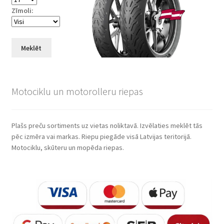
Zīmoli:
Meklēt
Motociklu un motorolleru riepas
Plašs preču sortiments uz vietas noliktavā. Izvēlaties meklēt tās
pēc izmēra vai markas. Riepu piegāde visā Latvijas teritorijā.
Motociklu, skūteru un mopēda riepas.