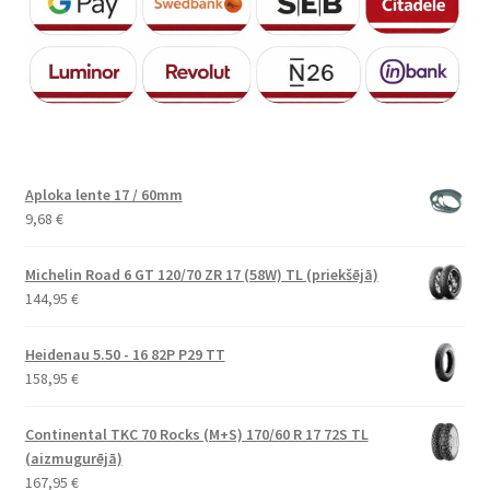
Aploka lente 17 / 60mm
9,68
€
Michelin Road 6 GT 120/70 ZR 17 (58W) TL (priekšējā)
144,95
€
Heidenau 5.50 - 16 82P P29 TT
158,95
€
Continental TKC 70 Rocks (M+S) 170/60 R 17 72S TL
(aizmugurējā)
167,95
€