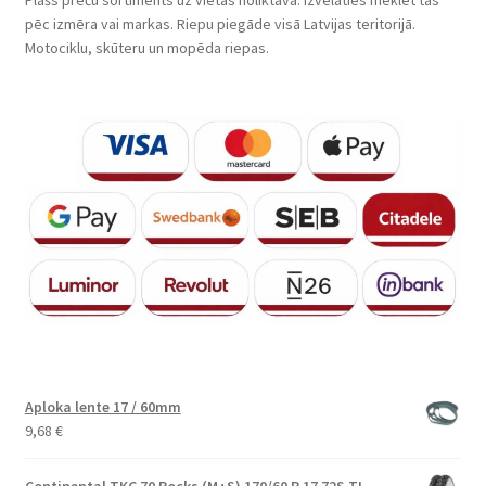
pēc izmēra vai markas. Riepu piegāde visā Latvijas teritorijā.
Motociklu, skūteru un mopēda riepas.
Aploka lente 17 / 60mm
9,68
€
Continental TKC 70 Rocks (M+S) 170/60 R 17 72S TL