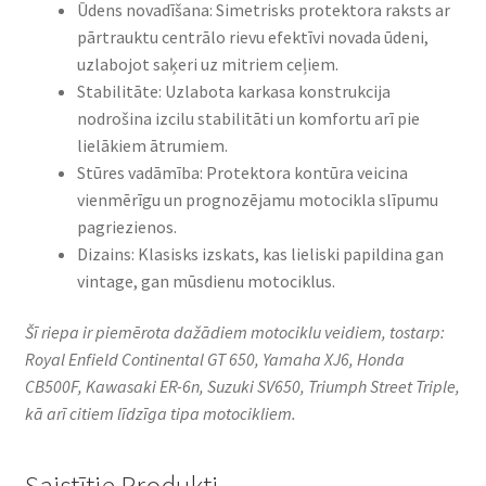
Ūdens novadīšana: Simetrisks protektora raksts ar
pārtrauktu centrālo rievu efektīvi novada ūdeni,
uzlabojot saķeri uz mitriem ceļiem.​
Stabilitāte: Uzlabota karkasa konstrukcija
nodrošina izcilu stabilitāti un komfortu arī pie
lielākiem ātrumiem.​
Stūres vadāmība: Protektora kontūra veicina
vienmērīgu un prognozējamu motocikla slīpumu
pagriezienos.​
Dizains: Klasisks izskats, kas lieliski papildina gan
vintage, gan mūsdienu motociklus.​
Šī riepa ir piemērota dažādiem motociklu veidiem, tostarp:
Royal Enfield Continental GT 650, Yamaha XJ6, Honda
CB500F, Kawasaki ER-6n, Suzuki SV650, Triumph Street Triple,
kā arī citiem līdzīga tipa motocikliem.
Saistītie Produkti