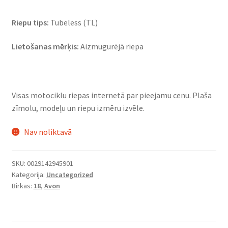
Riepu tips:
Tubeless (TL)
Lietošanas mērķis:
Aizmugurējā riepa
Visas motociklu riepas internetā par pieejamu cenu. Plaša
zīmolu, modeļu un riepu izmēru izvēle.
Nav noliktavā
SKU:
0029142945901
Kategorija:
Uncategorized
Birkas:
18
,
Avon