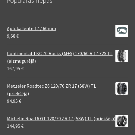
Populāras riepas
Aploka lente 17 / 60mm
9,68
€
Continental TKC 70 Rocks (M+S) 170/60 R 17 72S TL
(aizmugurējā)
167,95
€
Metzeler Roadtec Z6 120/70 ZR 17 (58W) TL
(priekšējā)
94,95
€
Michelin Road 6 GT 120/70 ZR 17 (58W) TL (priekšējā)
144,95
€