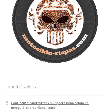
Jaunākās ziņas
Continental SportAttack 5 – sporta riepa ceļam un
neregulārai braukšanai trasē