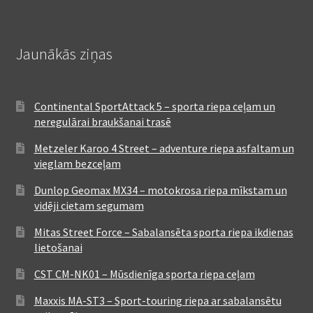
Jaunākās ziņas
Continental SportAttack 5 – sporta riepa ceļam un
neregulārai braukšanai trasē
Metzeler Karoo 4 Street – adventure riepa asfaltam un
vieglam bezceļam
Dunlop Geomax MX34 – motokrosa riepa mīkstam un
vidēji cietam segumam
Mitas Street Force – Sabalansēta sporta riepa ikdienas
lietošanai
CST CM-NK01 – Mūsdienīga sporta riepa ceļam
Maxxis MA-ST3 – Sport-touring riepa ar sabalansētu