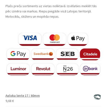
Plašs preču sortiments uz vietas noliktavā. Izvēlaties meklēt tās
pēc izmēra vai markas. Riepu piegāde visā Latvijas teritorijā.
Motociklu, skūteru un mopēda riepas.
Aploka lente 17 / 60mm
9,68
€