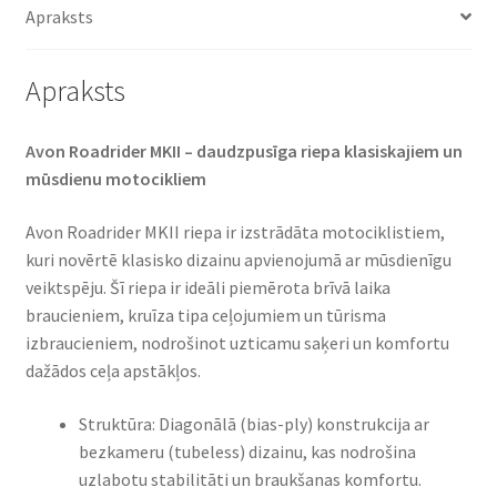
Apraksts
Apraksts
Avon Roadrider MKII – daudzpusīga riepa klasiskajiem un
mūsdienu motocikliem​
Avon Roadrider MKII riepa ir izstrādāta motociklistiem,
kuri novērtē klasisko dizainu apvienojumā ar mūsdienīgu
veiktspēju. Šī riepa ir ideāli piemērota brīvā laika
braucieniem, kruīza tipa ceļojumiem un tūrisma
izbraucieniem, nodrošinot uzticamu saķeri un komfortu
dažādos ceļa apstākļos.​
Struktūra: Diagonālā (bias-ply) konstrukcija ar
bezkameru (tubeless) dizainu, kas nodrošina
uzlabotu stabilitāti un braukšanas komfortu.​