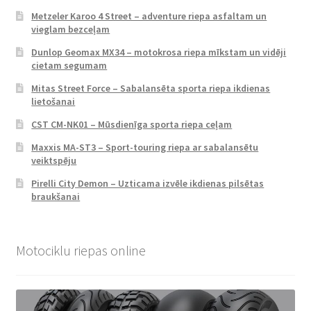
Metzeler Karoo 4 Street – adventure riepa asfaltam un
vieglam bezceļam
Dunlop Geomax MX34 – motokrosa riepa mīkstam un vidēji
cietam segumam
Mitas Street Force – Sabalansēta sporta riepa ikdienas
lietošanai
CST CM-NK01 – Mūsdienīga sporta riepa ceļam
Maxxis MA-ST3 – Sport-touring riepa ar sabalansētu
veiktspēju
Pirelli City Demon – Uzticama izvēle ikdienas pilsētas
braukšanai
Motociklu riepas online