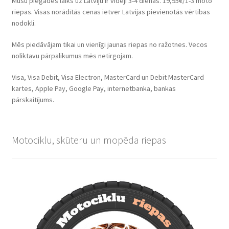
Mūsu piegādes laiks uz Latviju ir vidēji 3-4 dienas. 19,95€/1-3 moto
riepas. Visas norādītās cenas ietver Latvijas pievienotās vērtības
nodokli.
Mēs piedāvājam tikai un vienīgi jaunas riepas no ražotnes. Vecos
noliktavu pārpalikumus mēs netirgojam.
Visa, Visa Debit, Visa Electron, MasterCard un Debit MasterCard
kartes, Apple Pay, Google Pay, internetbanka, bankas
pārskaitījums.
Motociklu, skūteru un mopēda riepas