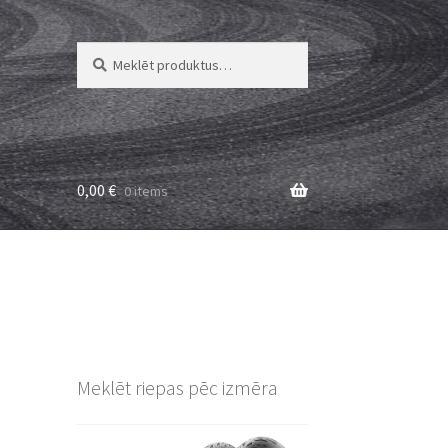
Meklēt:
Meklēt
0,00
€
0 items
Meklēt riepas pēc izmēra