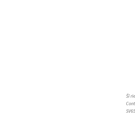
Šī r
Cont
SV65