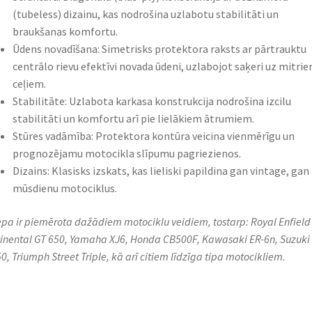
(tubeless) dizainu, kas nodrošina uzlabotu stabilitāti un
braukšanas komfortu.​
Ūdens novadīšana: Simetrisks protektora raksts ar pārtrauktu
centrālo rievu efektīvi novada ūdeni, uzlabojot saķeri uz mitri
ceļiem.​
Stabilitāte: Uzlabota karkasa konstrukcija nodrošina izcilu
stabilitāti un komfortu arī pie lielākiem ātrumiem.​
Stūres vadāmība: Protektora kontūra veicina vienmērīgu un
prognozējamu motocikla slīpumu pagriezienos.​
Dizains: Klasisks izskats, kas lieliski papildina gan vintage, gan
mūsdienu motociklus.​
iepa ir piemērota dažādiem motociklu veidiem, tostarp: Royal Enfield
inental GT 650, Yamaha XJ6, Honda CB500F, Kawasaki ER-6n, Suzuki
0, Triumph Street Triple, kā arī citiem līdzīga tipa motocikliem.