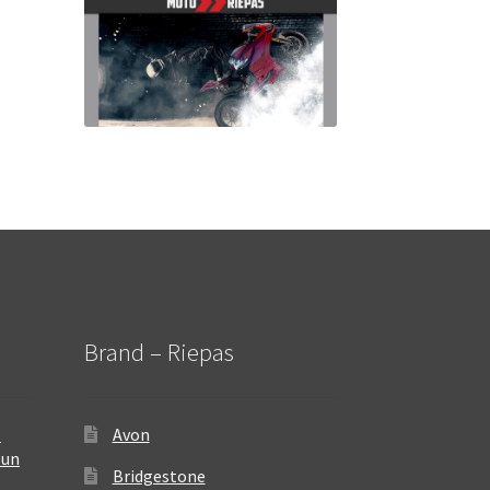
Brand – Riepas
–
Avon
 un
Bridgestone