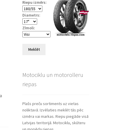
Riepu izmērs:
Diametrs:
Zīmoli:
Meklēt
Motociklu un motorolleru
riepas
ša
Plašs preču sortiments uz vietas
noliktavā. Izvēlaties meklēt tās pēc
izmēra vai markas. Riepu piegāde visā
Latvijas teritorijā. Motociklu, skūteru
un mopēda riepas.