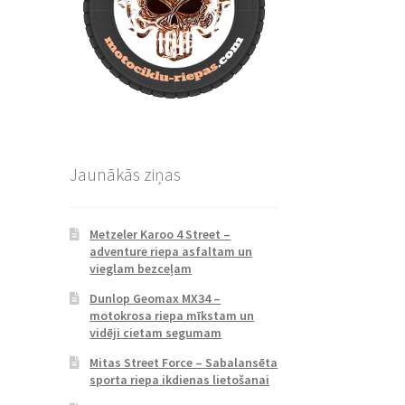
Jaunākās ziņas
Metzeler Karoo 4 Street –
adventure riepa asfaltam un
vieglam bezceļam
Dunlop Geomax MX34 –
motokrosa riepa mīkstam un
vidēji cietam segumam
Mitas Street Force – Sabalansēta
sporta riepa ikdienas lietošanai