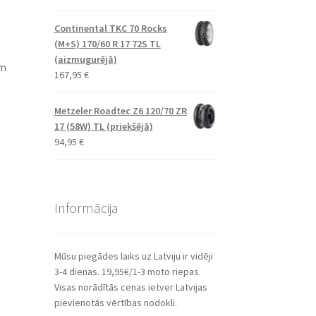
Continental TKC 70 Rocks
(M+S) 170/60 R 17 72S TL
(aizmugurējā)
em
167,95
€
Metzeler Roadtec Z6 120/70 ZR
17 (58W) TL (priekšējā)
94,95
€
Informācija
Mūsu piegādes laiks uz Latviju ir vidēji
3-4 dienas. 19,95€/1-3 moto riepas.
Visas norādītās cenas ietver Latvijas
pievienotās vērtības nodokli.