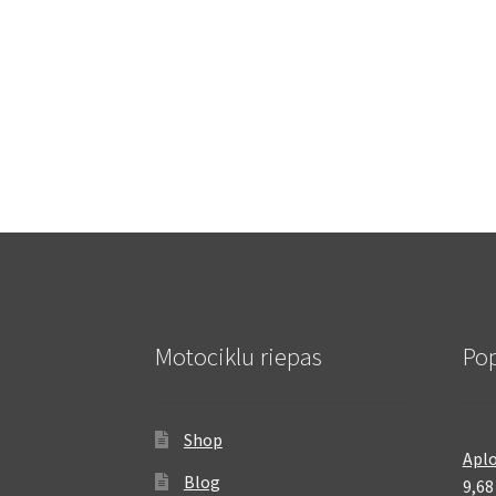
Motociklu riepas
Pop
Shop
Aplo
Blog
9,6