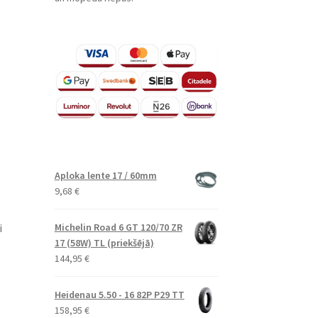
Aploka lente 17 / 60mm
9,68
€
i
Michelin Road 6 GT 120/70 ZR
17 (58W) TL (priekšējā)
144,95
€
Heidenau 5.50 - 16 82P P29 TT
158,95
€