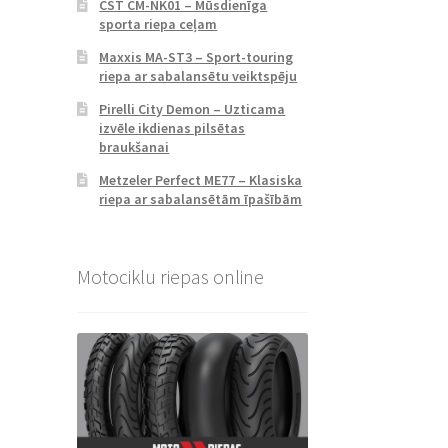
CST CM-NK01 – Mūsdienīga
sporta riepa ceļam
Maxxis MA-ST3 – Sport-touring
riepa ar sabalansētu veiktspēju
Pirelli City Demon – Uzticama
izvēle ikdienas pilsētas
braukšanai
Metzeler Perfect ME77 – Klasiska
riepa ar sabalansētām īpašībām
Motociklu riepas online