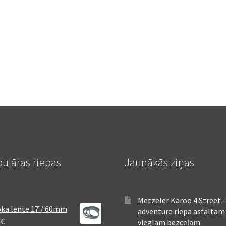
ulāras riepas
Jaunākās ziņas
Metzeler Karoo 4 Street 
ka lente 17 / 60mm
adventure riepa asfaltam
8
€
vieglam bezceļam