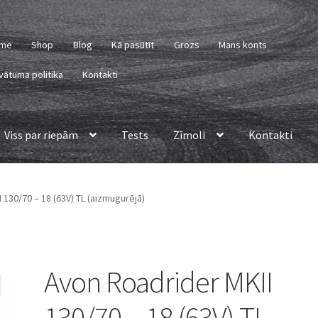
me
Shop
Blog
Kā pasūtīt
Grozs
Mans konts
vātuma politika
Kontakti
Viss par riepām
Tests
Zīmoli
Kontakti
 130/70 – 18 (63V) TL (aizmugurējā)
Avon Roadrider MKII
130/70 – 18 (63V) TL