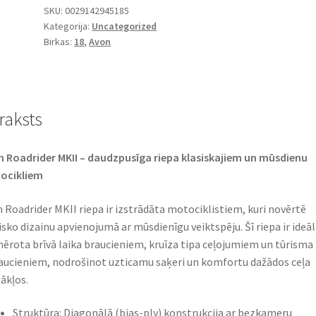
SKU:
0029142945185
Kategorija:
Uncategorized
Birkas:
18
,
Avon
raksts
 Roadrider MKII – daudzpusīga riepa klasiskajiem un mūsdienu
cikliem​
 Roadrider MKII riepa ir izstrādāta motociklistiem, kuri novērtē
isko dizainu apvienojumā ar mūsdienīgu veiktspēju. Šī riepa ir ideāl
ērota brīvā laika braucieniem, kruīza tipa ceļojumiem un tūrisma
aucieniem, nodrošinot uzticamu saķeri un komfortu dažādos ceļa
ākļos.​
Struktūra: Diagonālā (bias-ply) konstrukcija ar bezkameru