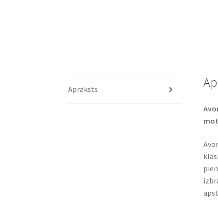
Ap
Apraksts
Avon
moto
Avon
klas
piem
izbr
apst