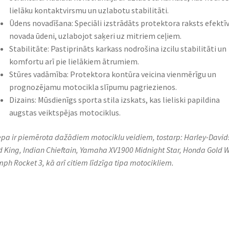
lielāku kontaktvirsmu un uzlabotu stabilitāti.​
Ūdens novadīšana: Speciāli izstrādāts protektora raksts efektīv
novada ūdeni, uzlabojot saķeri uz mitriem ceļiem.​
Stabilitāte: Pastiprināts karkass nodrošina izcilu stabilitāti un
komfortu arī pie lielākiem ātrumiem.​
Stūres vadāmība: Protektora kontūra veicina vienmērīgu un
prognozējamu motocikla slīpumu pagriezienos.​
Dizains: Mūsdienīgs sporta stila izskats, kas lieliski papildina
augstas veiktspējas motociklus.​
iepa ir piemērota dažādiem motociklu veidiem, tostarp: Harley-David
 King, Indian Chieftain, Yamaha XV1900 Midnight Star, Honda Gold W
mph Rocket 3, kā arī citiem līdzīga tipa motocikliem.