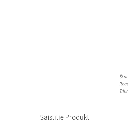
Šī r
Road
Triu
Saistītie Produkti