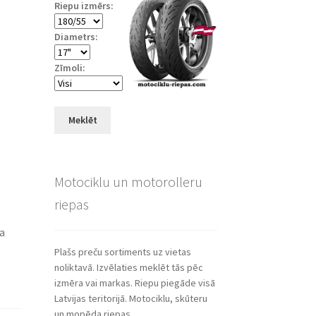
Riepu izmērs:
Diametrs:
Zīmoli:
Meklēt
Motociklu un motorolleru
riepas
ša
Plašs preču sortiments uz vietas
noliktavā. Izvēlaties meklēt tās pēc
izmēra vai markas. Riepu piegāde visā
Latvijas teritorijā. Motociklu, skūteru
un mopēda riepas.