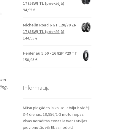
17 (58W) TL (priekšējā)
94,95
€
i
Michelin Road 6 GT 120/70 ZR
17 (58W) TL (priekšējā)
144,95
€
Heidenau 5.50 - 16 82P P29 TT
158,95
€
son
Informācija
ing,
Mūsu piegādes laiks uz Latviju ir vidēji
3-4 dienas. 19,95€/1-3 moto riepas.
Visas norādītās cenas ietver Latvijas
pievienotās vērtības nodokli.