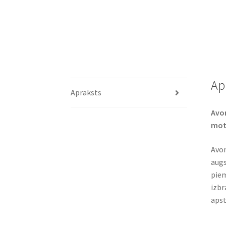
Ap
Apraksts
Avon
moto
Avon
augs
piem
izbr
apst