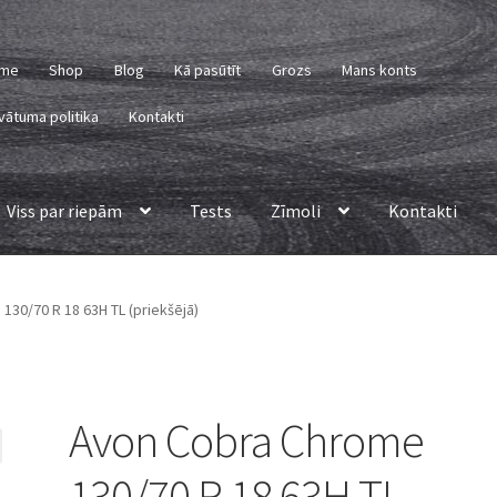
me
Shop
Blog
Kā pasūtīt
Grozs
Mans konts
vātuma politika
Kontakti
Viss par riepām
Tests
Zīmoli
Kontakti
30/70 R 18 63H TL (priekšējā)
Avon Cobra Chrome
130/70 R 18 63H TL