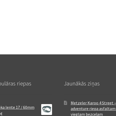
ulāras riepas
Jaunākās ziņas
Metzeler Karoo 4 Street 
ka lente 17 / 60mm
adventure riepa asfaltam
8
€
vieglam bezceļam