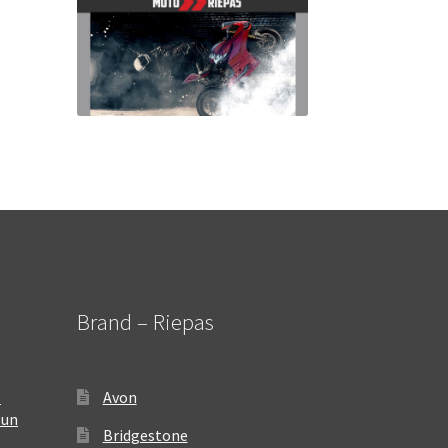
Brand – Riepas
–
Avon
 un
Bridgestone