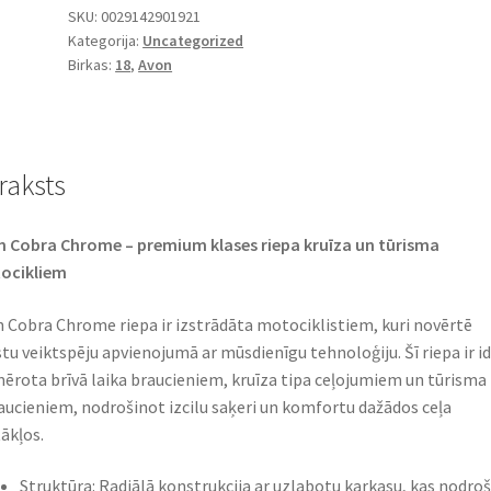
SKU:
0029142901921
Kategorija:
Uncategorized
Birkas:
18
,
Avon
raksts
 Cobra Chrome – premium klases riepa kruīza un tūrisma
cikliem​
 Cobra Chrome riepa ir izstrādāta motociklistiem, kuri novērtē
tu veiktspēju apvienojumā ar mūsdienīgu tehnoloģiju. Šī riepa ir id
ērota brīvā laika braucieniem, kruīza tipa ceļojumiem un tūrisma
aucieniem, nodrošinot izcilu saķeri un komfortu dažādos ceļa
ākļos.​
Struktūra: Radiālā konstrukcija ar uzlabotu karkasu, kas nodro