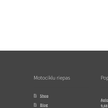
Motociklu riepas
Pop
Shop
Aplo
Blog
9,6