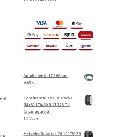
Aploka lente 17 / 60mm
9,68
€
eāli
Continental TKC 70 Rocks
(M+S) 170/60 R 17 72S TL
(aizmugurējā)
167,95
€
Metzeler Roadtec Z6 120/70 ZR
šina