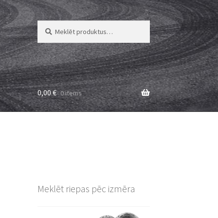
Meklēt:
Meklēt
0,00
€
0 items
Meklēt riepas pēc izmēra