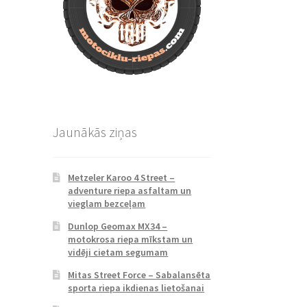
Jaunākās ziņas
Metzeler Karoo 4 Street –
adventure riepa asfaltam un
vieglam bezceļam
Dunlop Geomax MX34 –
motokrosa riepa mīkstam un
vidēji cietam segumam
Mitas Street Force – Sabalansēta
sporta riepa ikdienas lietošanai