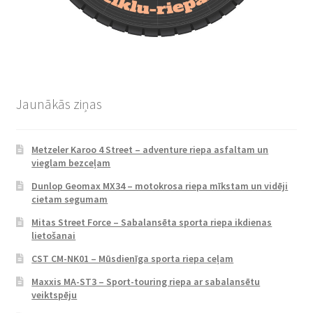
Jaunākās ziņas
Metzeler Karoo 4 Street – adventure riepa asfaltam un
vieglam bezceļam
Dunlop Geomax MX34 – motokrosa riepa mīkstam un vidēji
cietam segumam
Mitas Street Force – Sabalansēta sporta riepa ikdienas
lietošanai
CST CM-NK01 – Mūsdienīga sporta riepa ceļam
Maxxis MA-ST3 – Sport-touring riepa ar sabalansētu
veiktspēju