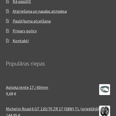
Kā pasūtīt
Atgriešana un naudas atmaksa
Pasūtījuma atcelšana
Privacy policy
Kontakti
Populāras riepas
Aploka lente 17 / 60mm
9,68
€
Michelin Road 6 GT 120/70 ZR 17 (58W) TL (priekšējā)
144,95
€