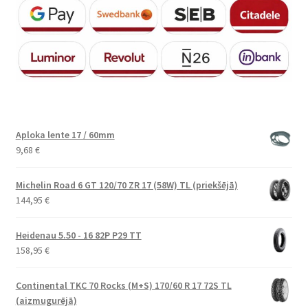
Aploka lente 17 / 60mm
9,68
€
Michelin Road 6 GT 120/70 ZR 17 (58W) TL (priekšējā)
144,95
€
Heidenau 5.50 - 16 82P P29 TT
158,95
€
Continental TKC 70 Rocks (M+S) 170/60 R 17 72S TL
(aizmugurējā)