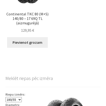
Continental TKC 80 (M+S)
140/80 – 17 69Q TL
(aizmugurējā)
129,95
€
Pievienot grozam
Meklēt riepas pēc izmēra
Riepu izmērs:
Diametrs: