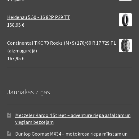
Heidenau 5.50 - 16 82P P29 TT
158,95
€
Continental TKC 70 Rocks (M+S) 170/60 R 17 72S TL
(aizmugurējā)
167,95
€
Jaunākās ziņas
Metzeler Karoo 4 Street – adventure riepa asfaltam un
vieglam bezceļam
Dunlop Geomax MX34 – motokrosa riepa mīkstam un