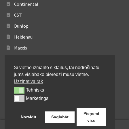
Continental
CST
Dunlop
Heidenau
Maxxis
Metzeler
Šī vietne izmanto sīkfailus, lai nodrošinātu
Michelin
jums vislabāko pieredzi mūsu vietnē.
Mitas
Uzzināt vairāk
Tehnisks
Tehnisks
Pirelli
Mārketings
Mārketings
Shinko
Pieņemt
Noraidīt
Saglabāt
visu
0