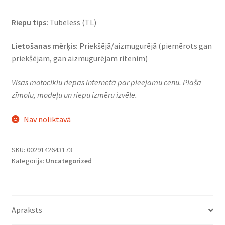
Riepu tips:
Tubeless (TL)
Lietošanas mērķis:
Priekšējā/aizmugurējā (piemērots gan
priekšējam, gan aizmugurējam ritenim)
Visas motociklu riepas internetā par pieejamu cenu. Plaša
zīmolu, modeļu un riepu izmēru izvēle.
Nav noliktavā
SKU:
0029142643173
Kategorija:
Uncategorized
Apraksts