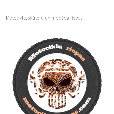
Motociklu, skūteru un mopēda riepas