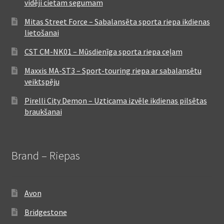
vidēji cietam segumam
Mitas Street Force – Sabalansēta sporta riepa ikdienas
lietošanai
CST CM-NK01 – Mūsdienīga sporta riepa ceļam
Maxxis MA-ST3 – Sport-touring riepa ar sabalansētu
veiktspēju
Pirelli City Demon – Uzticama izvēle ikdienas pilsētas
braukšanai
Brand – Riepas
Avon
Bridgestone