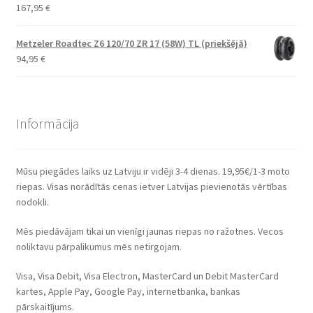
167,95
€
Metzeler Roadtec Z6 120/70 ZR 17 (58W) TL (priekšējā)
94,95
€
Informācija
Mūsu piegādes laiks uz Latviju ir vidēji 3-4 dienas. 19,95€/1-3 moto
riepas. Visas norādītās cenas ietver Latvijas pievienotās vērtības
nodokli.
Mēs piedāvājam tikai un vienīgi jaunas riepas no ražotnes. Vecos
noliktavu pārpalikumus mēs netirgojam.
Visa, Visa Debit, Visa Electron, MasterCard un Debit MasterCard
kartes, Apple Pay, Google Pay, internetbanka, bankas
pārskaitījums.