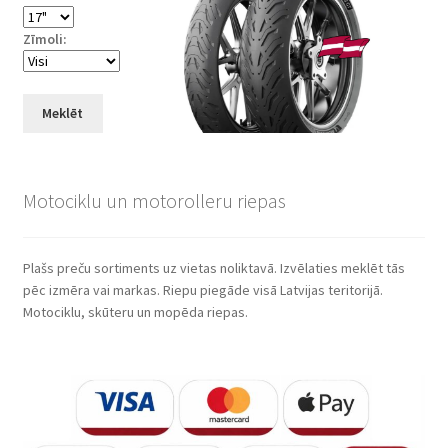
Zīmoli:
Meklēt
Motociklu un motorolleru riepas
Plašs preču sortiments uz vietas noliktavā. Izvēlaties meklēt tās
pēc izmēra vai markas. Riepu piegāde visā Latvijas teritorijā.
Motociklu, skūteru un mopēda riepas.