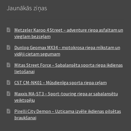
Jaunākās ziņas
Metzeler Karoo 4 Street – adventure riepa asfaltam un
vieglam bezceļam
Dunlop Geomax MX34 – motokrosa riepa mīkstam un
vidēji cietam segumam
Mitas Street Force – Sabalansēta sporta riepa ikdienas
lietošanai
CST CM-NK01 – Mūsdienīga sporta riepa ceļam
Maxxis MA-ST3 – Sport-touring riepa ar sabalansētu
veiktspēju
Pirelli City Demon – Uzticama izvēle ikdienas pilsētas
braukšanai