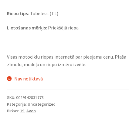
Riepu tips:
Tubeless (TL)
Lietošanas mērķis:
Priekšējā riepa
Visas motociklu riepas internetā par pieejamu cenu. Plaša
zīmolu, modeļu un riepu izmēru izvēle.
Nav noliktavā
SKU:
0029142831778
Kategorija:
Uncategorized
Birkas:
19
,
Avon