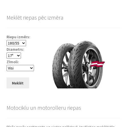
Meklēt riepas pēc izmēra
Riepu izmērs:
Diametrs:
Zīmoli:
Meklēt
Motociklu un motorolleru riepas
Plašs preču sortiments uz vietas noliktavā. Izvēlaties meklēt tās