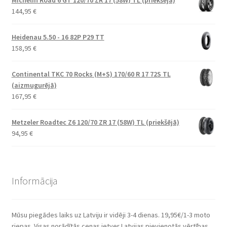
144,95
€
Heidenau 5.50 - 16 82P P29 TT
158,95
€
Continental TKC 70 Rocks (M+S) 170/60 R 17 72S TL
(aizmugurējā)
167,95
€
Metzeler Roadtec Z6 120/70 ZR 17 (58W) TL (priekšējā)
94,95
€
Informācija
Mūsu piegādes laiks uz Latviju ir vidēji 3-4 dienas. 19,95€/1-3 moto
riepas. Visas norādītās cenas ietver Latvijas pievienotās vērtības