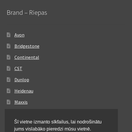
Brand – Riepas
Avon
Bridgestone
Continental
CST
Dunlop
Heidenau
Maxxis
Metzeler
Šī vietne izmanto sīkfailus, lai nodrošinātu
Michelin
jums vislabāko pieredzi mūsu vietnē.