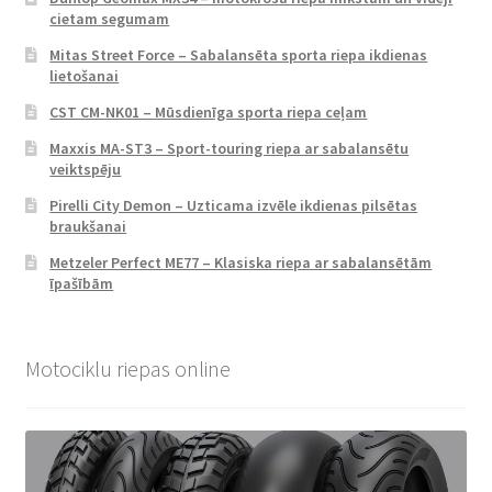
cietam segumam
Mitas Street Force – Sabalansēta sporta riepa ikdienas
lietošanai
CST CM-NK01 – Mūsdienīga sporta riepa ceļam
Maxxis MA-ST3 – Sport-touring riepa ar sabalansētu
veiktspēju
Pirelli City Demon – Uzticama izvēle ikdienas pilsētas
braukšanai
Metzeler Perfect ME77 – Klasiska riepa ar sabalansētām
īpašībām
Motociklu riepas online