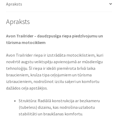
Apraksts
Apraksts
Avon Trailrider – daudzpusīga riepa piedzīvojumu un
tūrisma motocikliem​
Avon Trailrider riepa ir izstrādāta motociklistiem, kuri
novērtē augstu veiktspēju apvienojumā ar mūsdienīgu
tehnoloģiju. Šī riepa ir ideāli piemērota brīvā laika
braucieniem, kruīza tipa ceļojumiem un tūrisma
izbraucieniem, nodrošinot izcilu saķeri un komfortu
dažādos ceļa apstākļos.​
Struktūra: Radiālā konstrukcija ar bezkameru
(tubeless) dizainu, kas nodrošina uzlabotu
stabilitāti un braukšanas komfortu.​