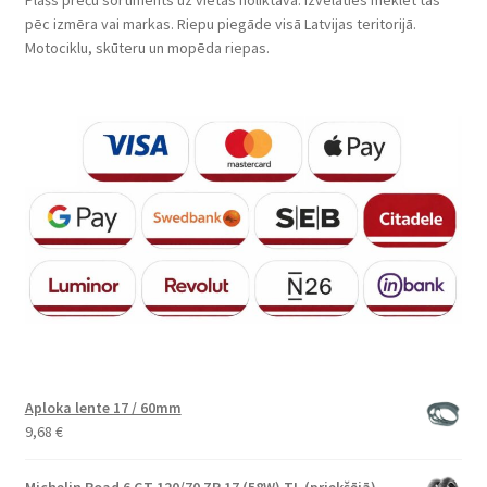
pēc izmēra vai markas. Riepu piegāde visā Latvijas teritorijā.
Motociklu, skūteru un mopēda riepas.
Aploka lente 17 / 60mm
9,68
€
Michelin Road 6 GT 120/70 ZR 17 (58W) TL (priekšējā)