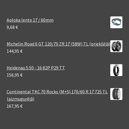
Aploka lente 17 / 60mm
9,68
€
Michelin Road 6 GT 120/70 ZR 17 (58W) TL (priekšējā)
144,95
€
Heidenau 5.50 - 16 82P P29 TT
158,95
€
Continental TKC 70 Rocks (M+S) 170/60 R 17 72S TL
(aizmugurējā)
167,95
€