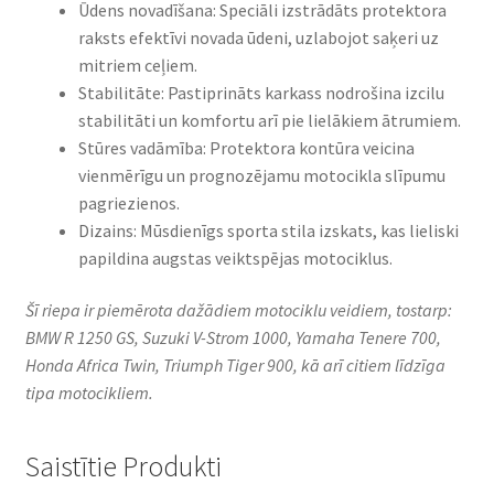
Ūdens novadīšana: Speciāli izstrādāts protektora
raksts efektīvi novada ūdeni, uzlabojot saķeri uz
mitriem ceļiem.​
Stabilitāte: Pastiprināts karkass nodrošina izcilu
stabilitāti un komfortu arī pie lielākiem ātrumiem.​
Stūres vadāmība: Protektora kontūra veicina
vienmērīgu un prognozējamu motocikla slīpumu
pagriezienos.​
Dizains: Mūsdienīgs sporta stila izskats, kas lieliski
papildina augstas veiktspējas motociklus.​
Šī riepa ir piemērota dažādiem motociklu veidiem, tostarp:
BMW R 1250 GS, Suzuki V-Strom 1000, Yamaha Tenere 700,
Honda Africa Twin, Triumph Tiger 900, kā arī citiem līdzīga
tipa motocikliem.
Saistītie Produkti