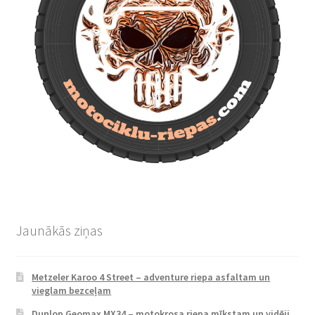
Jaunākās ziņas
Metzeler Karoo 4 Street – adventure riepa asfaltam un
vieglam bezceļam
Dunlop Geomax MX34 – motokrosa riepa mīkstam un vidēji