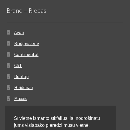
Brand – Riepas
Avon
Bridgestone
Continental
CST
Dunlop
Heidenau
Maxxis
Metzeler
Šī vietne izmanto sīkfailus, lai nodrošinātu
Michelin
jums vislabāko pieredzi mūsu vietnē.