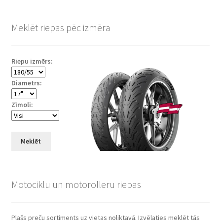
Meklēt riepas pēc izmēra
Riepu izmērs:
Diametrs:
Zīmoli:
Meklēt
Motociklu un motorolleru riepas
Plašs preču sortiments uz vietas noliktavā. Izvēlaties meklēt tās