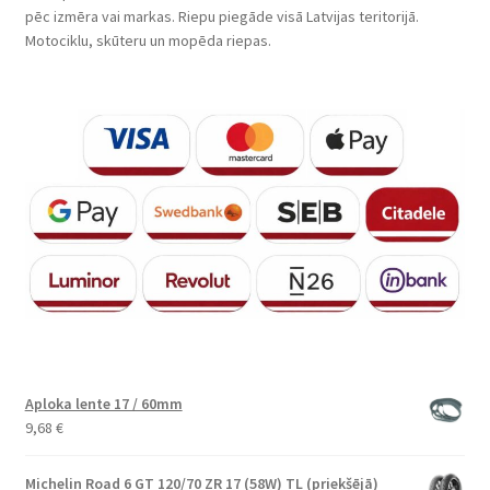
pēc izmēra vai markas. Riepu piegāde visā Latvijas teritorijā.
Motociklu, skūteru un mopēda riepas.
Aploka lente 17 / 60mm
9,68
€
Michelin Road 6 GT 120/70 ZR 17 (58W) TL (priekšējā)