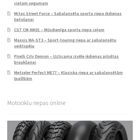
cietam segumam
Mitas Street Force – Sabalansēta sporta riepa ikdienas
lietošanai
CST CM-NK01 – Mūsdienīga sporta riepa ceļam
Maxxis MA-ST3 – Sport-touring riepa ar sabalansētu
veiktspēju
Pirelli City Demon – Uzticama izvēle ikdienas pilsētas
braukšanai
Metzeler Perfect ME77 – Klasiska riepa ar sabalansētām
īpašībām
Motociklu riepas online