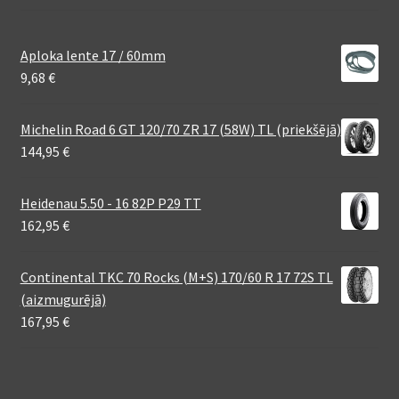
Aploka lente 17 / 60mm
9,68
€
Michelin Road 6 GT 120/70 ZR 17 (58W) TL (priekšējā)
144,95
€
Heidenau 5.50 - 16 82P P29 TT
162,95
€
Continental TKC 70 Rocks (M+S) 170/60 R 17 72S TL
(aizmugurējā)
167,95
€