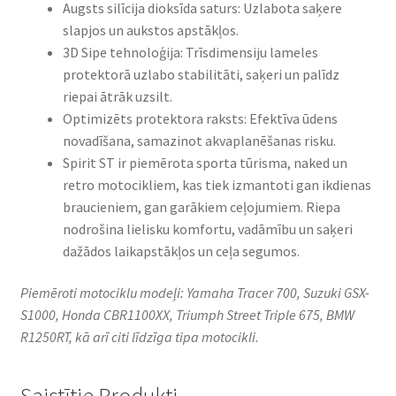
Augsts silīcija dioksīda saturs: Uzlabota saķere
slapjos un aukstos apstākļos.​
3D Sipe tehnoloģija: Trīsdimensiju lameles
protektorā uzlabo stabilitāti, saķeri un palīdz
riepai ātrāk uzsilt.​
Optimizēts protektora raksts: Efektīva ūdens
novadīšana, samazinot akvaplanēšanas risku.​
Spirit ST ir piemērota sporta tūrisma, naked un
retro motocikliem, kas tiek izmantoti gan ikdienas
braucieniem, gan garākiem ceļojumiem. Riepa
nodrošina lielisku komfortu, vadāmību un saķeri
dažādos laikapstākļos un ceļa segumos.​
Piemēroti motociklu modeļi: Yamaha Tracer 700, Suzuki GSX-
S1000, Honda CBR1100XX, Triumph Street Triple 675, BMW
R1250RT, kā arī citi līdzīga tipa motocikli.​
Saistītie Produkti