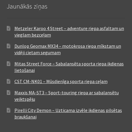
Jaunākās ziņas
Metzeler Karoo 4 Street – adventure riepa asfaltam un
vieglam bezceļam
Dunlop Geomax MX34 – motokrosa riepa mīkstam un
vidēji cietam segumam
Mitas Street Force – Sabalansēta sporta riepa ikdienas
lietošanai
CST CM-NK01 – Mūsdienīga sporta riepa ceļam
Maxxis MA-ST3 – Sport-touring riepa ar sabalansētu
veiktspēju
Pirelli City Demon – Uzticama izvēle ikdienas pilsētas
braukšanai