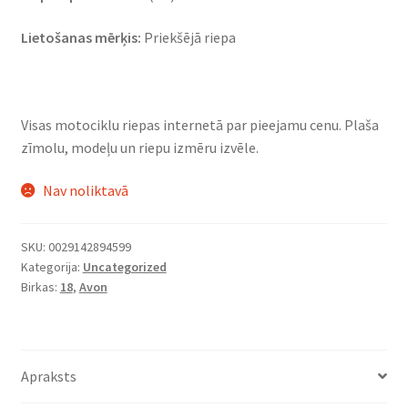
Lietošanas mērķis:
Priekšējā riepa
Visas motociklu riepas internetā par pieejamu cenu. Plaša
zīmolu, modeļu un riepu izmēru izvēle.
Nav noliktavā
SKU:
0029142894599
Kategorija:
Uncategorized
Birkas:
18
,
Avon
Apraksts