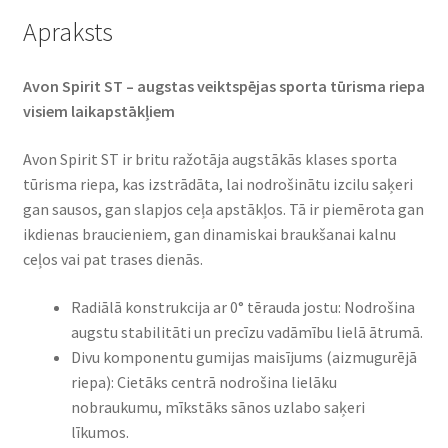
Apraksts
Avon Spirit ST – augstas veiktspējas sporta tūrisma riepa
visiem laikapstākļiem​
Avon Spirit ST ir britu ražotāja augstākās klases sporta
tūrisma riepa, kas izstrādāta, lai nodrošinātu izcilu saķeri
gan sausos, gan slapjos ceļa apstākļos. Tā ir piemērota gan
ikdienas braucieniem, gan dinamiskai braukšanai kalnu
ceļos vai pat trases dienās.​
Radiālā konstrukcija ar 0° tērauda jostu: Nodrošina
augstu stabilitāti un precīzu vadāmību lielā ātrumā.
Divu komponentu gumijas maisījums (aizmugurējā
riepa): Cietāks centrā nodrošina lielāku
nobraukumu, mīkstāks sānos uzlabo saķeri
līkumos.​