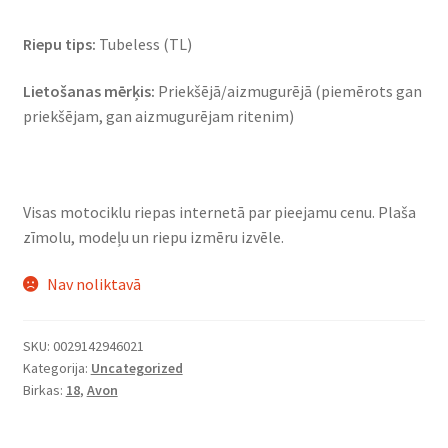
Riepu tips:
Tubeless (TL)
Lietošanas mērķis:
Priekšējā/aizmugurējā (piemērots gan
priekšējam, gan aizmugurējam ritenim)
Visas motociklu riepas internetā par pieejamu cenu. Plaša
zīmolu, modeļu un riepu izmēru izvēle.
Nav noliktavā
SKU:
0029142946021
Kategorija:
Uncategorized
Birkas:
18
,
Avon