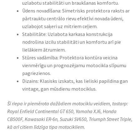
uzlabotu stabilitāti un braukšanas komfortu.​
Ūdens novadīšana: Simetrisks protektora raksts ar
pārtrauktu centrālo rievu efektīvi novada ūdeni,
uzlabojot saķeri uz mitriem ceļiem.​
Stabilitāte: Uzlabota karkasa konstrukcija
nodrošina izcilu stabilitāti un komfortu arī pie
lielākiem ātrumiem.​
Stūres vadāmība: Protektora kontūra veicina
vienmērīgu un prognozējamu motocikla slīpumu
pagriezienos.​
Dizains: Klasisks izskats, kas lieliski papildina gan
vintage, gan mūsdienu motociklus.​
Šī riepa ir piemērota dažādiem motociklu veidiem, tostarp:
Royal Enfield Continental GT 650, Yamaha XJ6, Honda
CB500F, Kawasaki ER-6n, Suzuki SV650, Triumph Street Triple,
kā arī citiem līdzīga tipa motocikliem.