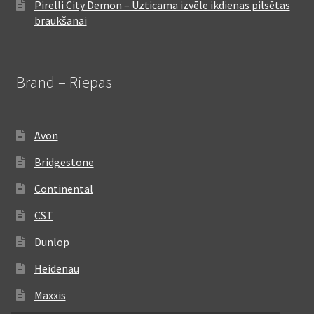
Pirelli City Demon – Uzticama izvēle ikdienas pilsētas
braukšanai
Brand – Riepas
Avon
Bridgestone
Continental
CST
Dunlop
Heidenau
Maxxis