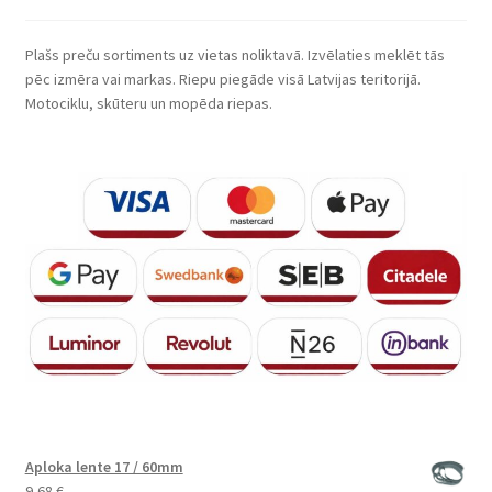
Plašs preču sortiments uz vietas noliktavā. Izvēlaties meklēt tās
pēc izmēra vai markas. Riepu piegāde visā Latvijas teritorijā.
Motociklu, skūteru un mopēda riepas.
Aploka lente 17 / 60mm
9,68
€