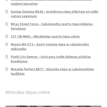
vieglam bezceļam
Dunlop Geomax MX34 – motokrosa riepa mīkstam un vidēji
cietam segumam
Mitas Street Force – Sabalansēta sporta riepa ikdienas
lietošanai
CST CM-NK01 – Mūsdienīga sporta riepa ceļam
Maxxis MA-ST3 – Sport-touring riepa ar sabalansētu
veiktspēju
Pirelli City Demon – Uzticama izvēle ikdienas pilsētas
braukšanai
Metzeler Perfect ME77 – Klasiska riepa ar sabalansētām
īpašībām
Motociklu riepas online