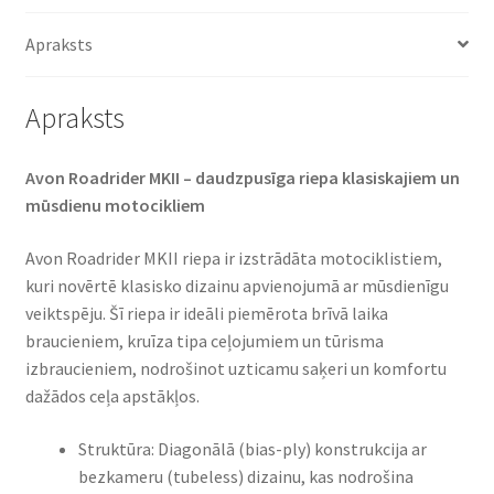
Apraksts
Apraksts
Avon Roadrider MKII – daudzpusīga riepa klasiskajiem un
mūsdienu motocikliem​
Avon Roadrider MKII riepa ir izstrādāta motociklistiem,
kuri novērtē klasisko dizainu apvienojumā ar mūsdienīgu
veiktspēju. Šī riepa ir ideāli piemērota brīvā laika
braucieniem, kruīza tipa ceļojumiem un tūrisma
izbraucieniem, nodrošinot uzticamu saķeri un komfortu
dažādos ceļa apstākļos.​
Struktūra: Diagonālā (bias-ply) konstrukcija ar
bezkameru (tubeless) dizainu, kas nodrošina