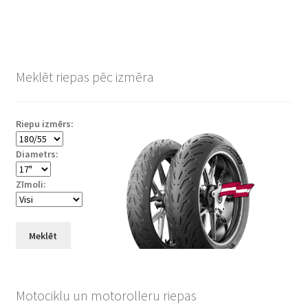
Meklēt riepas pēc izmēra
Riepu izmērs:
Diametrs:
Zīmoli:
Meklēt
Motociklu un motorolleru riepas