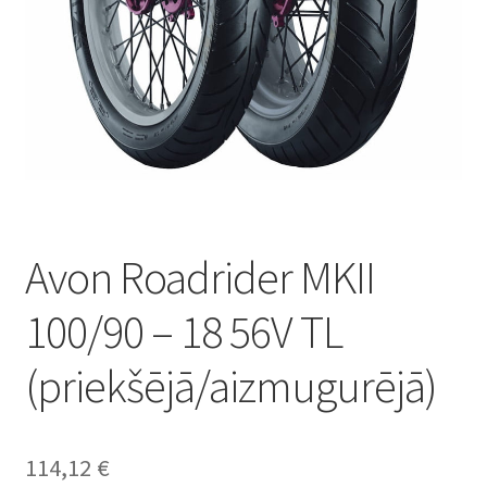
Avon Roadrider MKII
100/90 – 18 56V TL
(priekšējā/aizmugurējā)
114,12
€