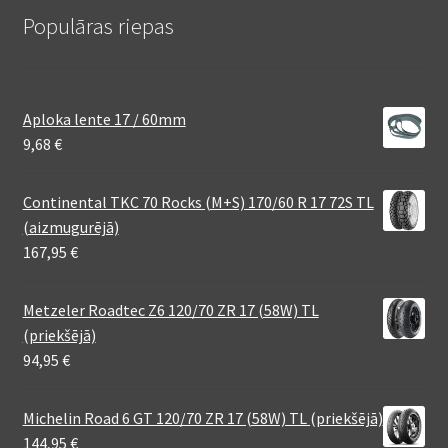
Populāras riepas
Aploka lente 17 / 60mm
9,68
€
Continental TKC 70 Rocks (M+S) 170/60 R 17 72S TL
(aizmugurējā)
167,95
€
Metzeler Roadtec Z6 120/70 ZR 17 (58W) TL
(priekšējā)
94,95
€
Michelin Road 6 GT 120/70 ZR 17 (58W) TL (priekšējā)
144,95
€