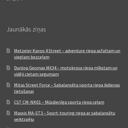
Jaunākās ziņas
Metzeler Karoo 4 Street – adventure riepa asfaltam un
vieglam bezceļam
Dunlop Geomax MX34 – motokrosa riepa mīkstam un
vidēji cietam segumam
Mitas Street Force – Sabalansēta sporta riepa ikdienas
lietošanai
CST CM-NK01 – Mūsdienīga sporta riepa ceļam
Maxxis MA-ST3 – Sport-touring riepa ar sabalansētu
veiktspēju