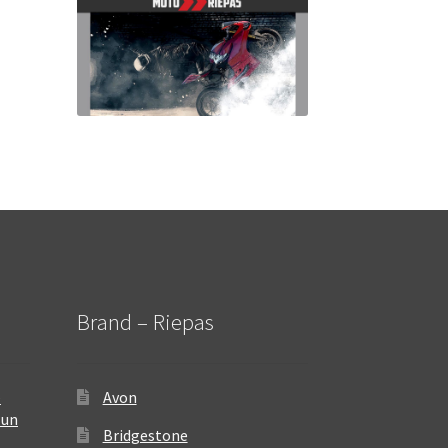
Brand – Riepas
–
Avon
 un
Bridgestone