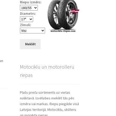
Riepu izmērs:
Diametrs:
Zīmoli:
Meklēt
an
Motociklu un motorolleru
riepas
Plašs preču sortiments uz vietas
noliktavā. Izvēlaties meklēt tās pēc
izmēra vai markas. Riepu piegāde visā
Latvijas teritorijā. Motociklu, skūteru
un mopēda riepas.