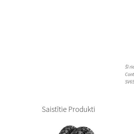
Šī r
Cont
SV65
Saistītie Produkti