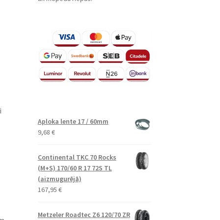
i
Aploka lente 17 / 60mm
9,68
€
Continental TKC 70 Rocks
(M+S) 170/60 R 17 72S TL
(aizmugurējā)
167,95
€
Metzeler Roadtec Z6 120/70 ZR