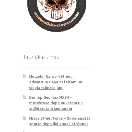
Jaunākās ziņas
Metzeler Karoo 4 Street –
adventure riepa asfaltam un
vieglam bezceļam
Dunlop Geomax MX34 –
motokrosa riepa mīkstam un
vidēji cietam segumam
Mitas Street Force – Sabalansēta
sporta riepa ikdienas lietošanai