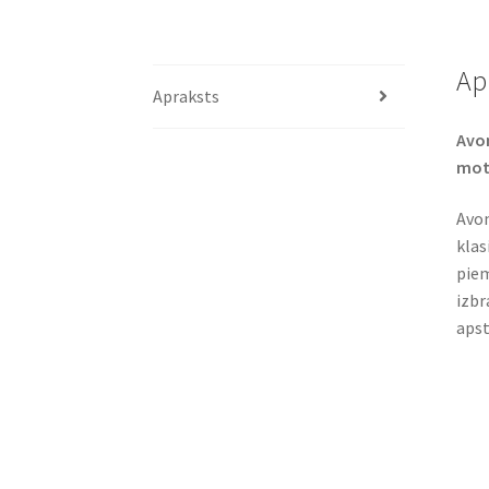
Ap
Apraksts
Avon
moto
Avon
klas
piem
izbr
apst