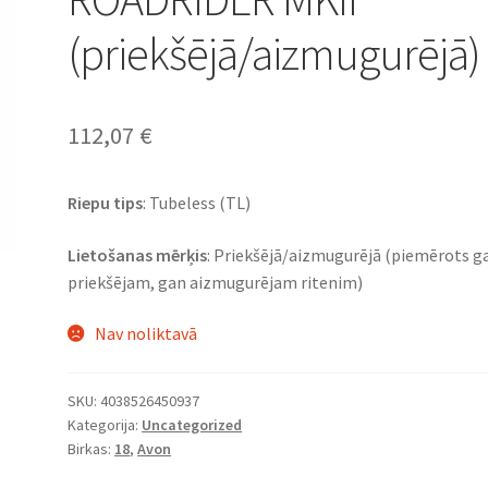
(priekšējā/aizmugurējā)
112,07
€
Riepu tips
: Tubeless (TL)
Lietošanas mērķis
: Priekšējā/aizmugurējā (piemērots g
priekšējam, gan aizmugurējam ritenim)
Nav noliktavā
SKU:
4038526450937
Kategorija:
Uncategorized
Birkas:
18
,
Avon