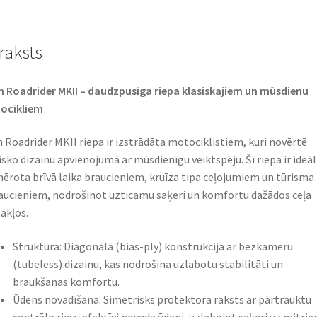
raksts
 Roadrider MKII – daudzpusīga riepa klasiskajiem un mūsdienu
cikliem​
 Roadrider MKII riepa ir izstrādāta motociklistiem, kuri novērtē
isko dizainu apvienojumā ar mūsdienīgu veiktspēju. Šī riepa ir ideāl
ērota brīvā laika braucieniem, kruīza tipa ceļojumiem un tūrisma
aucieniem, nodrošinot uzticamu saķeri un komfortu dažādos ceļa
ākļos.​
Struktūra: Diagonālā (bias-ply) konstrukcija ar bezkameru
(tubeless) dizainu, kas nodrošina uzlabotu stabilitāti un
braukšanas komfortu.​
Ūdens novadīšana: Simetrisks protektora raksts ar pārtrauktu