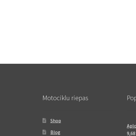
Motociklu riepas
Pop
Shop
Aplo
Blog
9,6