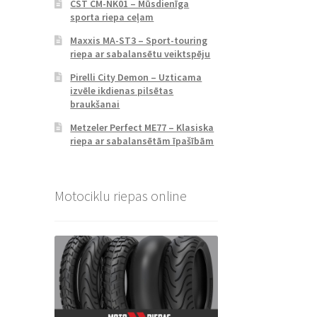
CST CM-NK01 – Mūsdienīga
sporta riepa ceļam
Maxxis MA-ST3 – Sport-touring
riepa ar sabalansētu veiktspēju
Pirelli City Demon – Uzticama
izvēle ikdienas pilsētas
braukšanai
Metzeler Perfect ME77 – Klasiska
riepa ar sabalansētām īpašībām
Motociklu riepas online