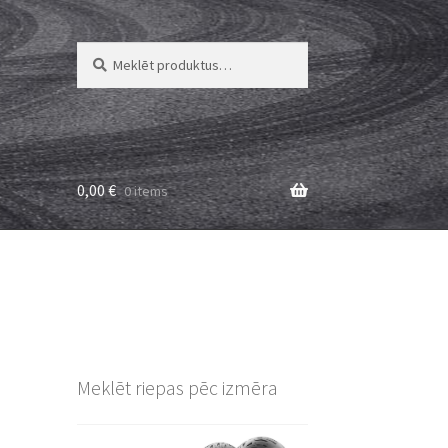
Meklēt:
Meklēt
0,00
€
0 items
Meklēt riepas pēc izmēra