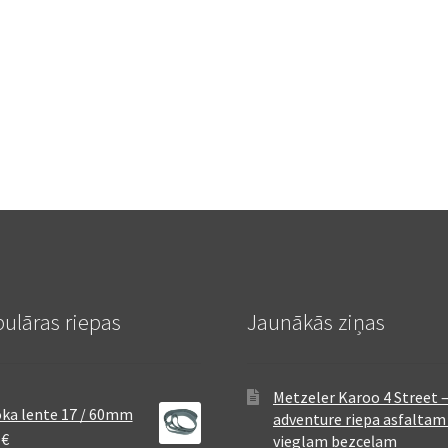
ulāras riepas
Jaunākās ziņas
Metzeler Karoo 4 Street 
ka lente 17 / 60mm
adventure riepa asfaltam
8
€
vieglam bezceļam