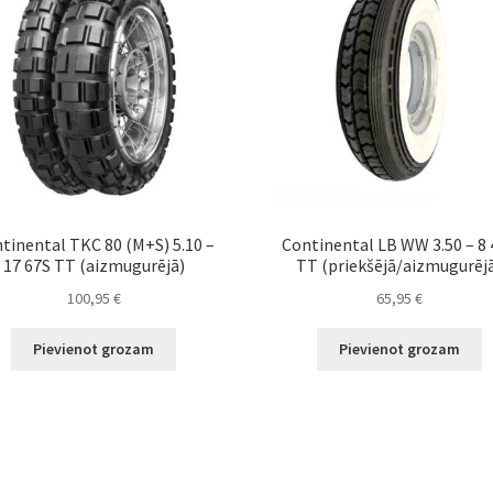
tinental TKC 80 (M+S) 5.10 –
Continental LB WW 3.50 – 8 
17 67S TT (aizmugurējā)
TT (priekšējā/aizmugurēj
100,95
€
65,95
€
Pievienot grozam
Pievienot grozam