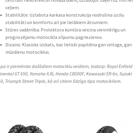
centrālo rievu efektīvi novada ūdeni, uzlabojot saķeri uz mitri
ceļiem.​
Stabilitāte: Uzlabota karkasa konstrukcija nodrošina izcilu
stabilitāti un komfortu arī pie lielākiem ātrumiem.​
Stūres vadāmība: Protektora kontūra veicina vienmērīgu un
prognozējamu motocikla slīpumu pagriezienos.​
Dizains: Klasisks izskats, kas lieliski papildina gan vintage, gan
mūsdienu motociklus.​
iepa ir piemērota dažādiem motociklu veidiem, tostarp: Royal Enfield
inental GT 650, Yamaha XJ6, Honda CB500F, Kawasaki ER-6n, Suzuki
0, Triumph Street Triple, kā arī citiem līdzīga tipa motocikliem.