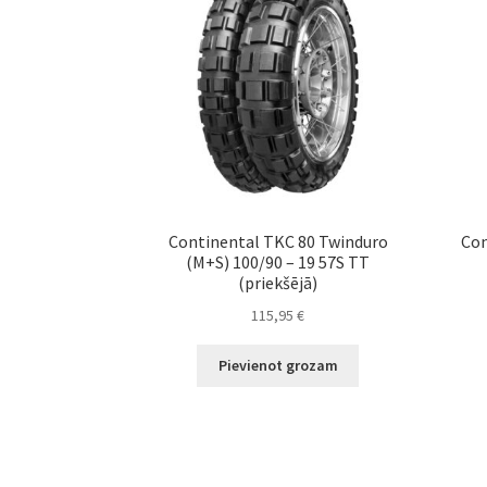
Continental TKC 80 Twinduro
Con
(M+S) 100/90 – 19 57S TT
(priekšējā)
115,95
€
Pievienot grozam