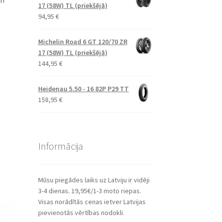
em
17 (58W) TL (priekšējā)
94,95
€
Michelin Road 6 GT 120/70 ZR
17 (58W) TL (priekšējā)
144,95
€
Heidenau 5.50 - 16 82P P29 TT
158,95
€
Informācija
Mūsu piegādes laiks uz Latviju ir vidēji
3-4 dienas. 19,95€/1-3 moto riepas.
Visas norādītās cenas ietver Latvijas
pievienotās vērtības nodokli.