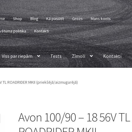
me
Shop
Blog
Kā pasūtīt
Grozs
Mans konts
vātuma politika
Kontakti
Viss par riepām
Tests
Zīmoli
Kontakti
V TL ROADRIDER MKII (priekšējā/aizmugurējā)
Avon 100/90 – 18 56V TL
ROADRIDER MKII