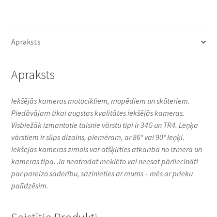
10
33G
90°
Apraksts
leņķis,
sānu
daudzums
Apraksts
Iekšējās kameras motocikliem, mopēdiem un skūteriem.
Piedāvājam tikai augstas kvalitātes iekšējās kameras.
Visbiežāk izmantotie taisnie vārstu tipi ir 34G un TR4. Leņķa
vārstiem ir slīps dizains, piemēram, ar 86° vai 90° leņķi.
Iekšējās kameras zīmols var atšķirties atkarībā no izmēra un
kameras tipa. Ja neatrodat meklēto vai neesat pārliecināti
par pareizo saderību, sazinieties ar mums – mēs ar prieku
palīdzēsim.