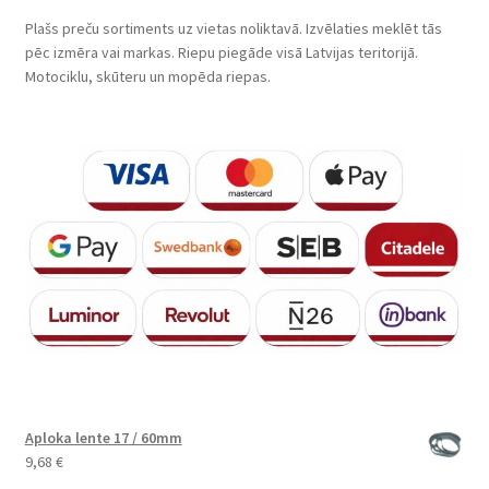
Plašs preču sortiments uz vietas noliktavā. Izvēlaties meklēt tās
pēc izmēra vai markas. Riepu piegāde visā Latvijas teritorijā.
Motociklu, skūteru un mopēda riepas.
Aploka lente 17 / 60mm
9,68
€