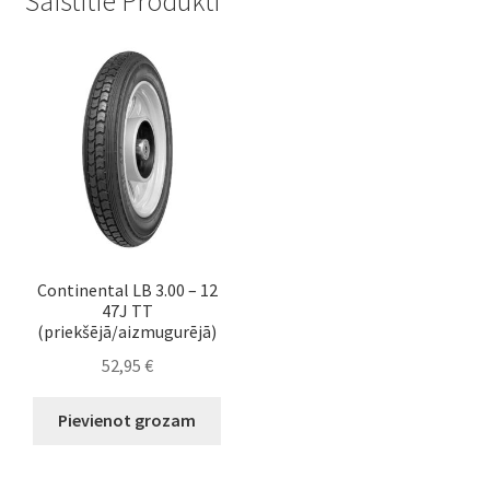
Saistītie Produkti
Continental LB 3.00 – 12
47J TT
(priekšējā/aizmugurējā)
52,95
€
Pievienot grozam