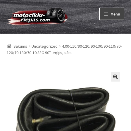
Skip
Skip
Menu
to
to
navigation
content
Expand
Riepas
child
Sākums
Uncategorized
4.00-110/90-120/90-130/90-110/70-
menu
Expand
Kameras
120/70-130/70-10 33G 90° leņķis, sānu
child
menu
Pasūtīt
Expand
Viss par riepām
child
menu
Tests
Expand
Zīmoli
child
menu
Kontakti