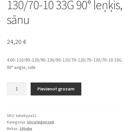
130/70-10 33G 90° leņķis,
sānu
24,20
€
4.00-110/90-120/90-130/90-110/70-120/70-130/70-10 33G
90° angle, side
4.00-
Pievienot grozam
110/90-
120/90-
130/90-
110/70-
SKU:
tubekypa11
Kategorija:
Uncategorized
120/70-
Birkas:
10tube
130/70-