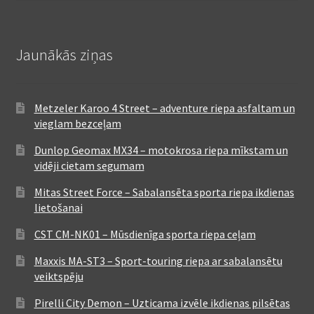
Jaunākās ziņas
Metzeler Karoo 4 Street – adventure riepa asfaltam un
vieglam bezceļam
Dunlop Geomax MX34 – motokrosa riepa mīkstam un
vidēji cietam segumam
Mitas Street Force – Sabalansēta sporta riepa ikdienas
lietošanai
CST CM-NK01 – Mūsdienīga sporta riepa ceļam
Maxxis MA-ST3 – Sport-touring riepa ar sabalansētu
veiktspēju
Pirelli City Demon – Uzticama izvēle ikdienas pilsētas