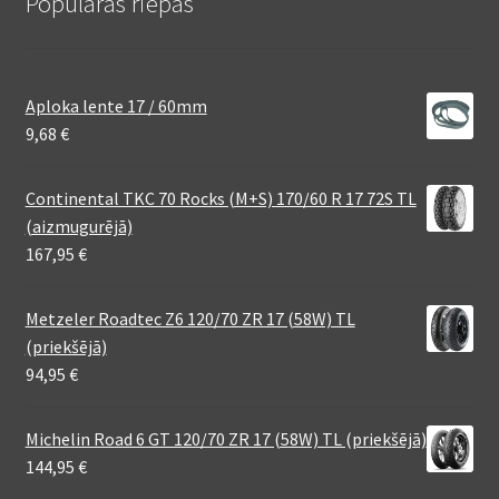
Populāras riepas
Aploka lente 17 / 60mm
9,68
€
Continental TKC 70 Rocks (M+S) 170/60 R 17 72S TL
(aizmugurējā)
167,95
€
Metzeler Roadtec Z6 120/70 ZR 17 (58W) TL
(priekšējā)
94,95
€
Michelin Road 6 GT 120/70 ZR 17 (58W) TL (priekšējā)
144,95
€