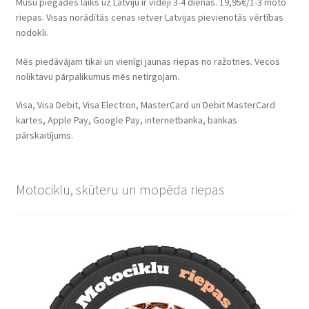
Mūsu piegādes laiks uz Latviju ir vidēji 3-4 dienas. 19,95€/1-3 moto
riepas. Visas norādītās cenas ietver Latvijas pievienotās vērtības
nodokli.
Mēs piedāvājam tikai un vienīgi jaunas riepas no ražotnes. Vecos
noliktavu pārpalikumus mēs netirgojam.
Visa, Visa Debit, Visa Electron, MasterCard un Debit MasterCard
kartes, Apple Pay, Google Pay, internetbanka, bankas
pārskaitījums.
Motociklu, skūteru un mopēda riepas