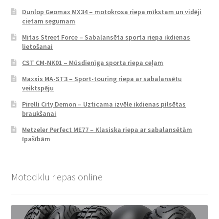
Dunlop Geomax MX34 – motokrosa riepa mīkstam un vidēji
cietam segumam
Mitas Street Force – Sabalansēta sporta riepa ikdienas
lietošanai
CST CM-NK01 – Mūsdienīga sporta riepa ceļam
Maxxis MA-ST3 – Sport-touring riepa ar sabalansētu
veiktspēju
Pirelli City Demon – Uzticama izvēle ikdienas pilsētas
braukšanai
Metzeler Perfect ME77 – Klasiska riepa ar sabalansētām
īpašībām
Motociklu riepas online