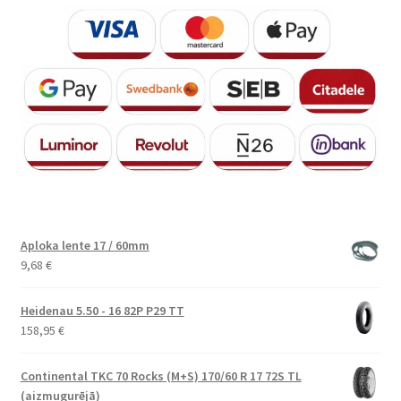
Aploka lente 17 / 60mm
9,68
€
Heidenau 5.50 - 16 82P P29 TT
158,95
€
Continental TKC 70 Rocks (M+S) 170/60 R 17 72S TL
(aizmugurējā)