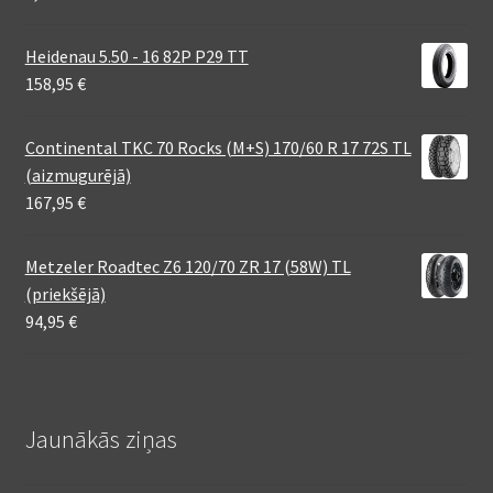
Heidenau 5.50 - 16 82P P29 TT
158,95
€
Continental TKC 70 Rocks (M+S) 170/60 R 17 72S TL
(aizmugurējā)
167,95
€
Metzeler Roadtec Z6 120/70 ZR 17 (58W) TL
(priekšējā)
94,95
€
Jaunākās ziņas