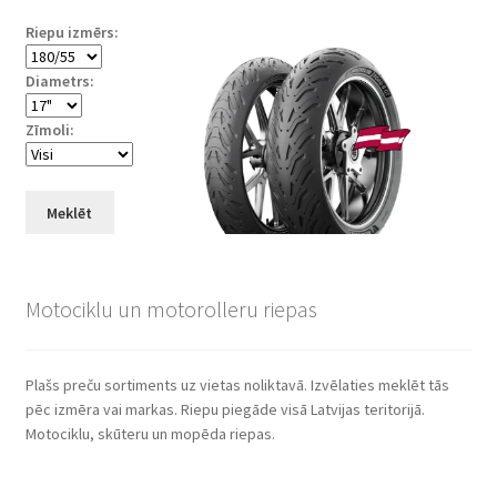
Riepu izmērs:
Diametrs:
Zīmoli:
Meklēt
Motociklu un motorolleru riepas
Plašs preču sortiments uz vietas noliktavā. Izvēlaties meklēt tās
pēc izmēra vai markas. Riepu piegāde visā Latvijas teritorijā.
Motociklu, skūteru un mopēda riepas.