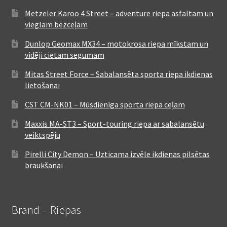
Metzeler Karoo 4 Street – adventure riepa asfaltam un
vieglam bezceļam
Dunlop Geomax MX34 – motokrosa riepa mīkstam un
vidēji cietam segumam
Mitas Street Force – Sabalansēta sporta riepa ikdienas
lietošanai
CST CM-NK01 – Mūsdienīga sporta riepa ceļam
Maxxis MA-ST3 – Sport-touring riepa ar sabalansētu
veiktspēju
Pirelli City Demon – Uzticama izvēle ikdienas pilsētas
braukšanai
Brand – Riepas