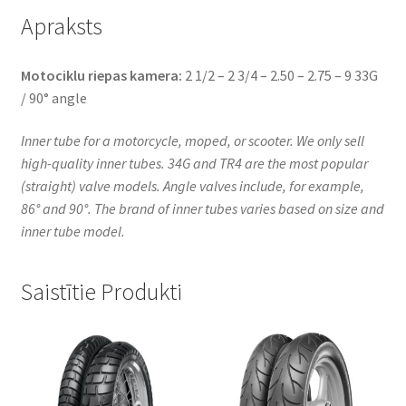
/
Apraksts
90°
angle
Motociklu riepas kamera:
2 1/2 – 2 3/4 – 2.50 – 2.75 – 9 33G
daudzums
/ 90° angle
Inner tube for a motorcycle, moped, or scooter. We only sell
high-quality inner tubes. 34G and TR4 are the most popular
(straight) valve models. Angle valves include, for example,
86° and 90°. The brand of inner tubes varies based on size and
inner tube model.
Saistītie Produkti