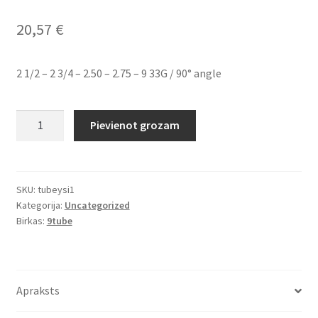
20,57
€
2 1/2 – 2 3/4 – 2.50 – 2.75 – 9 33G / 90° angle
2
Pievienot grozam
1/2
-
2
3/4
SKU:
tubeysi1
Kategorija:
Uncategorized
-
Birkas:
9tube
2.50
-
2.75
–
Apraksts
9
33G