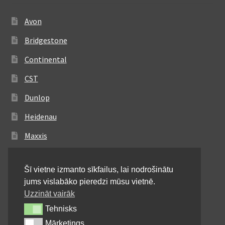
Avon
Bridgestone
Continental
CST
Dunlop
Heidenau
Maxxis
Metzeler
Šī vietne izmanto sīkfailus, lai nodrošinātu
Michelin
jums vislabāko pieredzi mūsu vietnē.
Mitas
Uzzināt vairāk
Tehnisks
Tehnisks
Pirelli
Mārketings
Mārketings