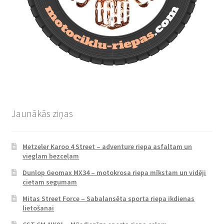
Jaunākās ziņas
Metzeler Karoo 4 Street – adventure riepa asfaltam un
vieglam bezceļam
Dunlop Geomax MX34 – motokrosa riepa mīkstam un vidēji
cietam segumam
Mitas Street Force – Sabalansēta sporta riepa ikdienas
lietošanai