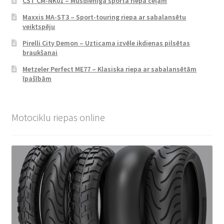
CST CM-NK01 – Mūsdienīga sporta riepa ceļam
Maxxis MA-ST3 – Sport-touring riepa ar sabalansētu
veiktspēju
Pirelli City Demon – Uzticama izvēle ikdienas pilsētas
braukšanai
Metzeler Perfect ME77 – Klasiska riepa ar sabalansētām
īpašībām
Motociklu riepas online