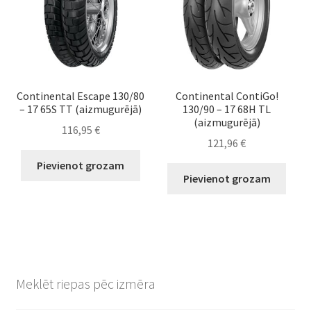
Continental Escape 130/80
Continental ContiGo!
– 17 65S TT (aizmugurējā)
130/90 – 17 68H TL
(aizmugurējā)
116,95
€
121,96
€
Pievienot grozam
Pievienot grozam
Meklēt riepas pēc izmēra