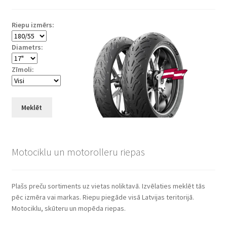
high
Riepu izmērs:
Diametrs:
Zīmoli:
Meklēt
Motociklu un motorolleru riepas
Plašs preču sortiments uz vietas noliktavā. Izvēlaties meklēt tās
pēc izmēra vai markas. Riepu piegāde visā Latvijas teritorijā.
Motociklu, skūteru un mopēda riepas.