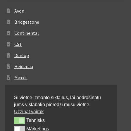
Avon
Bridgestone
Continental
CST
Dunlop
Heidenau
Maxxis
Metzeler
Šī vietne izmanto sīkfailus, lai nodrošinātu
Michelin
jums vislabāko pieredzi mūsu vietnē.
Mitas
Uzzināt vairāk
Tehnisks
Tehnisks
Pirelli
Mārketings
Mārketings