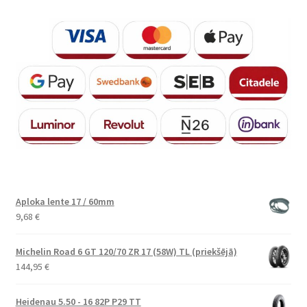
Aploka lente 17 / 60mm
9,68
€
Michelin Road 6 GT 120/70 ZR 17 (58W) TL (priekšējā)
144,95
€
Heidenau 5.50 - 16 82P P29 TT