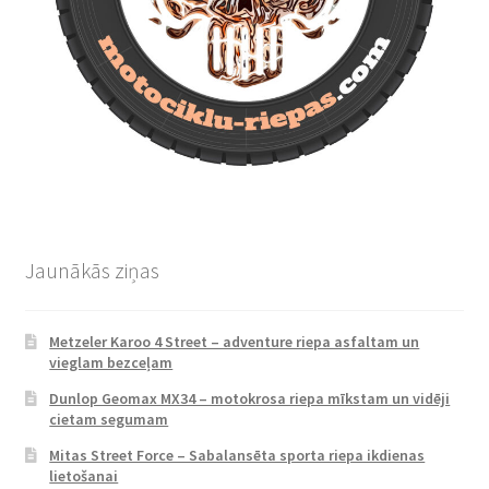
Jaunākās ziņas
Metzeler Karoo 4 Street – adventure riepa asfaltam un
vieglam bezceļam
Dunlop Geomax MX34 – motokrosa riepa mīkstam un vidēji
cietam segumam
Mitas Street Force – Sabalansēta sporta riepa ikdienas
lietošanai