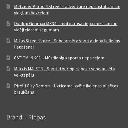
Metzeler Karoo 4 Street – adventure riepa asfaltam un
vieglam bezceļam
Dunlop Geomax MX34 – motokrosa riepa mīkstam un
vidēji cietam segumam
Mitas Street Force – Sabalansēta sporta riepa ikdienas
lietošanai
CST CM-NK01 – Mūsdienīga sporta riepa ceļam
Maxxis MA-ST3 – Sport-touring riepa ar sabalansētu
veiktspēju
Pirelli City Demon – Uzticama izvēle ikdienas pilsētas
braukšanai
Brand – Riepas