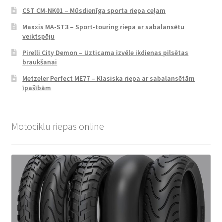
CST CM-NK01 – Mūsdienīga sporta riepa ceļam
Maxxis MA-ST3 – Sport-touring riepa ar sabalansētu
veiktspēju
Pirelli City Demon – Uzticama izvēle ikdienas pilsētas
braukšanai
Metzeler Perfect ME77 – Klasiska riepa ar sabalansētām
īpašībām
Motociklu riepas online