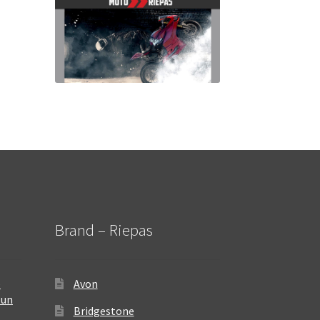
Brand – Riepas
–
Avon
 un
Bridgestone