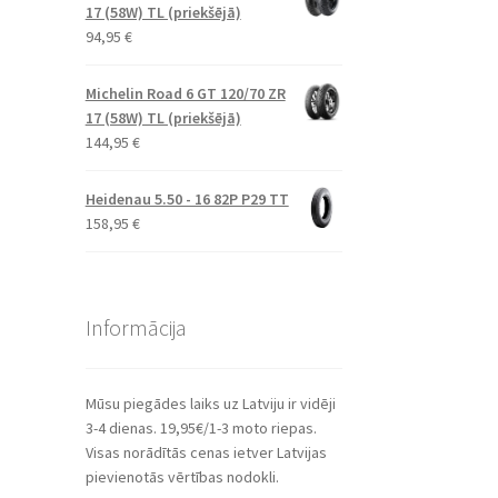
17 (58W) TL (priekšējā)
94,95
€
Michelin Road 6 GT 120/70 ZR
17 (58W) TL (priekšējā)
144,95
€
Heidenau 5.50 - 16 82P P29 TT
158,95
€
Informācija
Mūsu piegādes laiks uz Latviju ir vidēji
3-4 dienas. 19,95€/1-3 moto riepas.
Visas norādītās cenas ietver Latvijas
pievienotās vērtības nodokli.