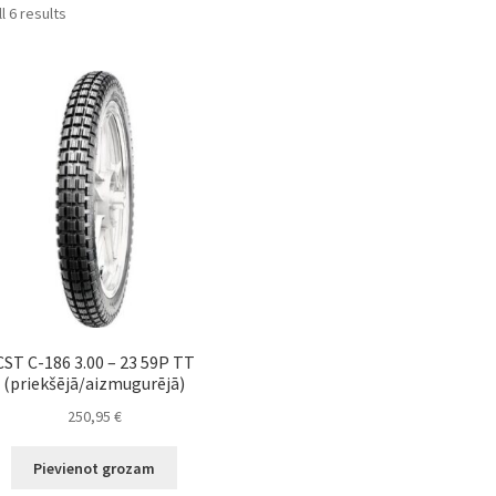
Sorted
l 6 results
by
popularity
CST C-186 3.00 – 23 59P TT
(priekšējā/aizmugurējā)
250,95
€
Pievienot grozam