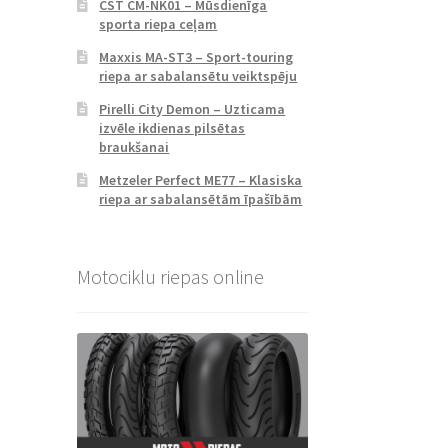
CST CM-NK01 – Mūsdienīga
sporta riepa ceļam
Maxxis MA-ST3 – Sport-touring
riepa ar sabalansētu veiktspēju
Pirelli City Demon – Uzticama
izvēle ikdienas pilsētas
braukšanai
Metzeler Perfect ME77 – Klasiska
riepa ar sabalansētām īpašībām
Motociklu riepas online