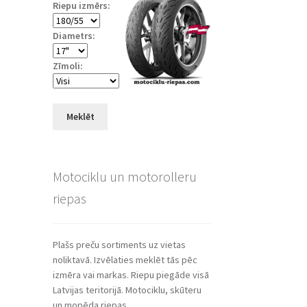
Riepu izmērs:
Diametrs:
Zīmoli:
Meklēt
Motociklu un motorolleru
riepas
Plašs preču sortiments uz vietas
noliktavā. Izvēlaties meklēt tās pēc
izmēra vai markas. Riepu piegāde visā
Latvijas teritorijā. Motociklu, skūteru
un mopēda riepas.