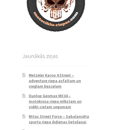
Jaunākās ziņas
Metzeler Karoo 4 Street –
adventure riepa asfaltam un
vieglam bezceļam
Dunlop Geomax MX34 –
motokrosa riepa mīkstam un
vidēji cietam segumam
Mitas Street Force – Sabalansēta
sporta riepa ikdienas lietošanai