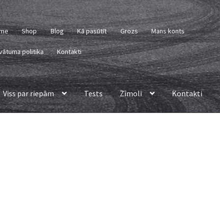
me
Shop
Blog
Kā pasūtīt
Grozs
Mans konts
vātuma politika
Kontakti
Viss par riepām
Tests
Zīmoli
Kontakti