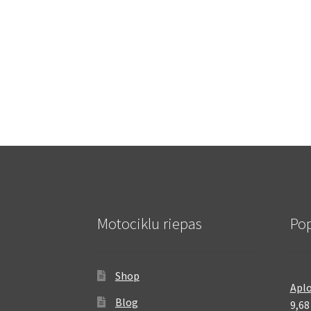
Motociklu riepas
Pop
Shop
Aplo
Blog
9,6