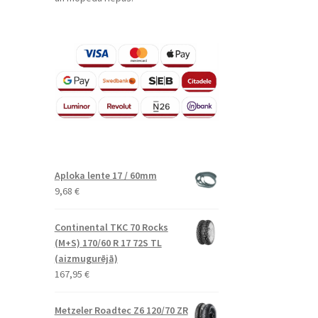
Aploka lente 17 / 60mm
9,68
€
Continental TKC 70 Rocks
(M+S) 170/60 R 17 72S TL
(aizmugurējā)
167,95
€
Metzeler Roadtec Z6 120/70 ZR