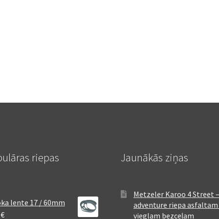
ulāras riepas
Jaunākās ziņas
Metzeler Karoo 4 Street 
ka lente 17 / 60mm
adventure riepa asfaltam
8
€
vieglam bezceļam