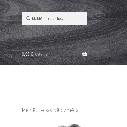
Meklēt:
Meklēt
0,00
€
0 items
Meklēt riepas pēc izmēra