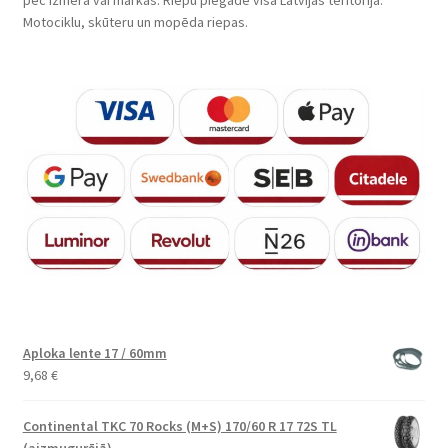
Motociklu, skūteru un mopēda riepas.
Aploka lente 17 / 60mm
9,68
€
Continental TKC 70 Rocks (M+S) 170/60 R 17 72S TL
(aizmugurējā)