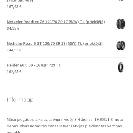
167,95
€
Metzeler Roadtec Z6 120/70 ZR 17 (58W) TL (priekšējā)
94,95
€
Michelin Road 6 GT 120/70 ZR 17 (58W) TL (priekšējā)
144,95
€
Heidenau 5.50 - 16 82P P29 TT
162,95
€
Informācija
Mūsu piegādes laiks uz Latviju ir vidēji 3-4 dienas. 19,95€/1-3 moto
riepas. Visas norādītās cenas ietver Latvijas pievienotās vērtības
nodokli.