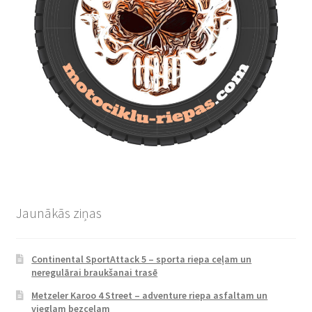
Jaunākās ziņas
Continental SportAttack 5 – sporta riepa ceļam un
neregulārai braukšanai trasē
Metzeler Karoo 4 Street – adventure riepa asfaltam un
vieglam bezceļam