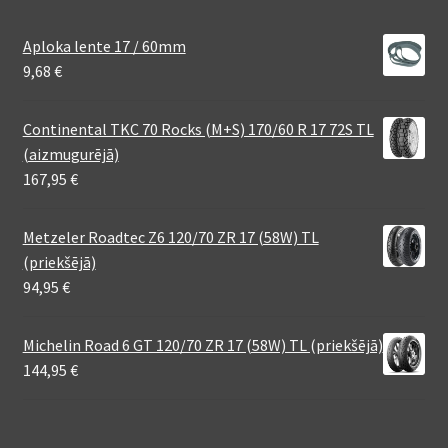
Aploka lente 17 / 60mm
9,68
€
Continental TKC 70 Rocks (M+S) 170/60 R 17 72S TL
(aizmugurējā)
167,95
€
Metzeler Roadtec Z6 120/70 ZR 17 (58W) TL
(priekšējā)
94,95
€
Michelin Road 6 GT 120/70 ZR 17 (58W) TL (priekšējā)
144,95
€