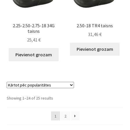
2.25-2.50-2.75-18 34G
2.50-18 TR4 taisns
taisns
31,46
€
25,41
€
Pievienot grozam
Pievienot grozam
Sorted
Showing 1–24 of 25 results
by
popularity
1
2