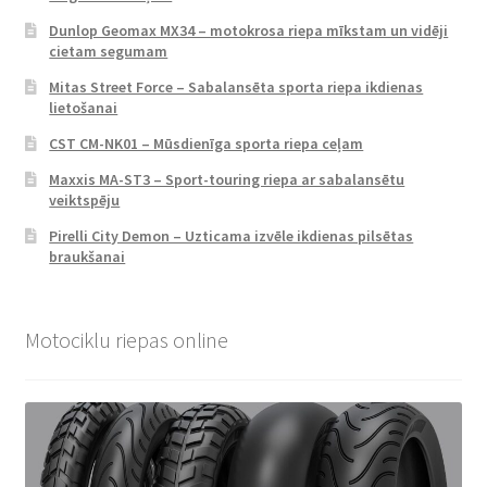
Dunlop Geomax MX34 – motokrosa riepa mīkstam un vidēji
cietam segumam
Mitas Street Force – Sabalansēta sporta riepa ikdienas
lietošanai
CST CM-NK01 – Mūsdienīga sporta riepa ceļam
Maxxis MA-ST3 – Sport-touring riepa ar sabalansētu
veiktspēju
Pirelli City Demon – Uzticama izvēle ikdienas pilsētas
braukšanai
Motociklu riepas online