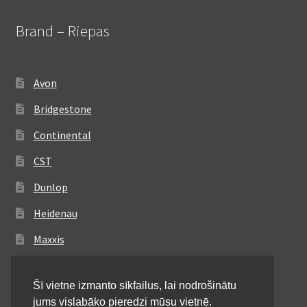
Brand – Riepas
Avon
Bridgestone
Continental
CST
Dunlop
Heidenau
Maxxis
Metzeler
Šī vietne izmanto sīkfailus, lai nodrošinātu
Michelin
jums vislabāko pieredzi mūsu vietnē.