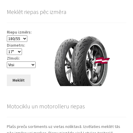
Meklēt riepas pēc izmēra
Riepu izmērs:
Diametrs:
Zīmoli:
Meklēt
Motociklu un motorolleru riepas
Plašs preču sortiments uz vietas noliktavā. Izvēlaties meklēt tās
pēc izmēra vai markas. Riepu piegāde visā Latvijas teritorijā.