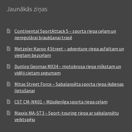
Jaunākās ziņas
Continental SportAttack 5 – sporta riepa ceļam un
neregulārai braukšanai trasē
Metzeler Karoo 4 Street – adventure riepa asfaltam un
vieglam bezceļam
Dunlop Geomax MX34 – motokrosa riepa mīkstam un
vidēji cietam segumam
Mitas Street Force – Sabalansēta sporta riepa ikdienas
lietošanai
CST CM-NK01 – Mūsdienīga sporta riepa ceļam
Maxxis MA-ST3 – Sport-touring riepa ar sabalansētu
veiktspēju