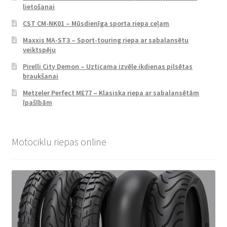
lietošanai
CST CM-NK01 – Mūsdienīga sporta riepa ceļam
Maxxis MA-ST3 – Sport-touring riepa ar sabalansētu
veiktspēju
Pirelli City Demon – Uzticama izvēle ikdienas pilsētas
braukšanai
Metzeler Perfect ME77 – Klasiska riepa ar sabalansētām
īpašībām
Motociklu riepas online