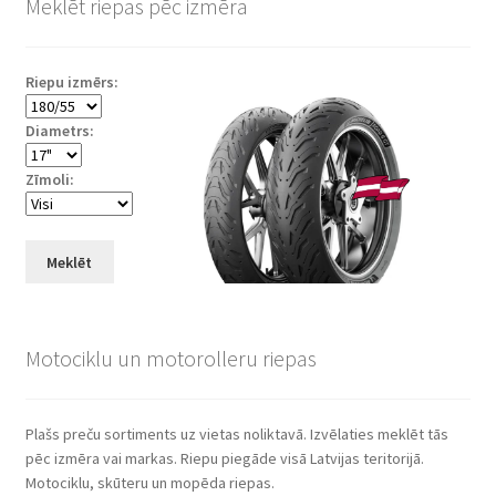
Meklēt riepas pēc izmēra
Riepu izmērs:
Diametrs:
Zīmoli:
Meklēt
Motociklu un motorolleru riepas
Plašs preču sortiments uz vietas noliktavā. Izvēlaties meklēt tās
pēc izmēra vai markas. Riepu piegāde visā Latvijas teritorijā.
Motociklu, skūteru un mopēda riepas.