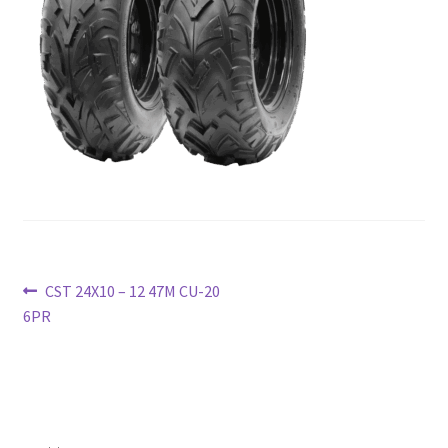
Ziņu
Previous
CST 24X10 – 12 47M CU-20
post:
6PR
izvēlne