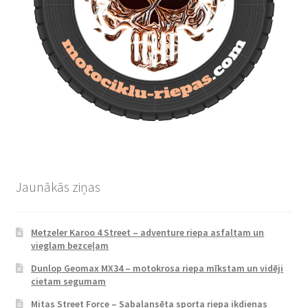
Jaunākās ziņas
Metzeler Karoo 4 Street – adventure riepa asfaltam un
vieglam bezceļam
Dunlop Geomax MX34 – motokrosa riepa mīkstam un vidēji
cietam segumam
Mitas Street Force – Sabalansēta sporta riepa ikdienas