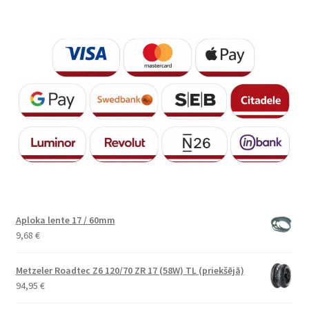
Aploka lente 17 / 60mm
9,68
€
Metzeler Roadtec Z6 120/70 ZR 17 (58W) TL (priekšējā)
94,95
€