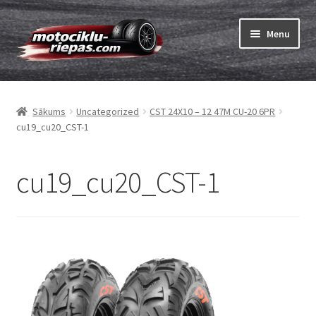
Skip
Skip
Menu
to
to
navigation
content
Expand
Riepas
child
Sākums
Uncategorized
CST 24X10 – 12 47M CU-20 6PR
menu
Expand
Kameras
cu19_cu20_CST-1
child
menu
Pasūtīt
cu19_cu20_CST-1
Expand
Viss par riepām
child
menu
Tests
Expand
Zīmoli
child
menu
Kontakti