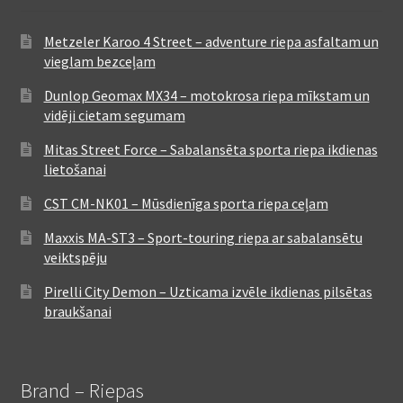
Metzeler Karoo 4 Street – adventure riepa asfaltam un
vieglam bezceļam
Dunlop Geomax MX34 – motokrosa riepa mīkstam un
vidēji cietam segumam
Mitas Street Force – Sabalansēta sporta riepa ikdienas
lietošanai
CST CM-NK01 – Mūsdienīga sporta riepa ceļam
Maxxis MA-ST3 – Sport-touring riepa ar sabalansētu
veiktspēju
Pirelli City Demon – Uzticama izvēle ikdienas pilsētas
braukšanai
Brand – Riepas