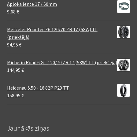
Aploka lente 17 / 60mm
9,68
€
Metzeler Roadtec Z6 120/70 ZR 17 (58W) TL
(priekšējā)
94,95
€
Michelin Road 6 GT 120/70 ZR 17 (58W) TL (priekšējā)
144,95
€
Heidenau 5.50 - 16 82P P29 TT
158,95
€
Jaunākās ziņas