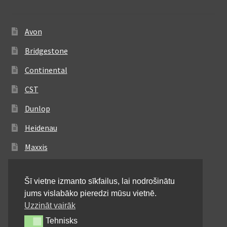
Avon
Bridgestone
Continental
CST
Dunlop
Heidenau
Maxxis
Metzeler
Šī vietne izmanto sīkfailus, lai nodrošinātu
Michelin
jums vislabāko pieredzi mūsu vietnē.
Mitas
Uzzināt vairāk
Tehnisks
Tehnisks
Pirelli