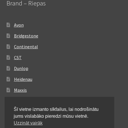
Brand – Riepas
Avon
Bridgestone
Continental
CST
Dunlop
Heidenau
Maxxis
Metzeler
Šī vietne izmanto sīkfailus, lai nodrošinātu
Michelin
jums vislabāko pieredzi mūsu vietnē.
Mitas
Uzzināt vairāk