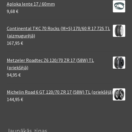
Aploka lente 17 / 60mm
9,68
€
Continental TKC 70 Rocks (M+S) 170/60 R 17 72S TL
(aizmugurējā)
167,95
€
Metzeler Roadtec Z6 120/70 ZR 17 (58W) TL
(priekšējā)
94,95
€
Michelin Road 6 GT 120/70 ZR 17 (58W) TL (priekšējā)
144,95
€
Jaunākās ziņas