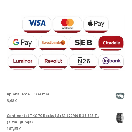
Aploka lente 17 / 60mm
9,68
€
Continental TKC 70 Rocks (M+S) 170/60 R 17 72S TL
(aizmugurējā)
167,95
€