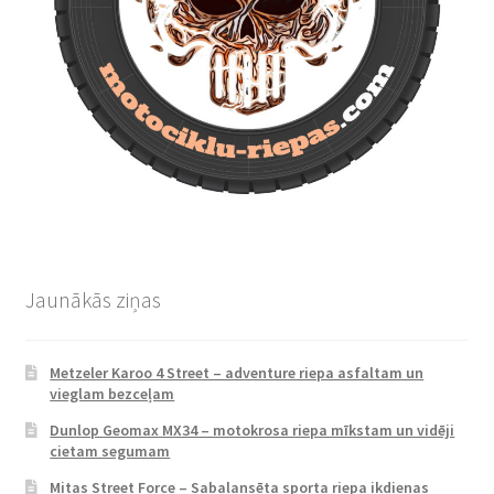
Jaunākās ziņas
Metzeler Karoo 4 Street – adventure riepa asfaltam un
vieglam bezceļam
Dunlop Geomax MX34 – motokrosa riepa mīkstam un vidēji
cietam segumam
Mitas Street Force – Sabalansēta sporta riepa ikdienas