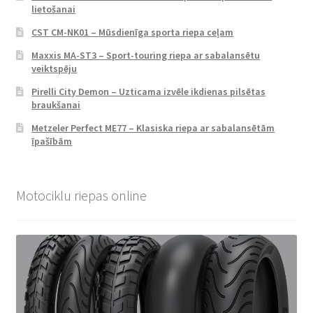
lietošanai
CST CM-NK01 – Mūsdienīga sporta riepa ceļam
Maxxis MA-ST3 – Sport-touring riepa ar sabalansētu
veiktspēju
Pirelli City Demon – Uzticama izvēle ikdienas pilsētas
braukšanai
Metzeler Perfect ME77 – Klasiska riepa ar sabalansētām
īpašībām
Motociklu riepas online