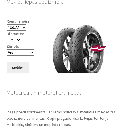
Meklēt riepas pēc izmēra
Riepu izmērs:
Diametrs:
Zīmoli:
Meklēt
Motociklu un motorolleru riepas
Plašs preču sortiments uz vietas noliktavā. Izvēlaties meklēt tās
pēc izmēra vai markas. Riepu piegāde visā Latvijas teritorijā.
Motociklu, skūteru un mopēda riepas.