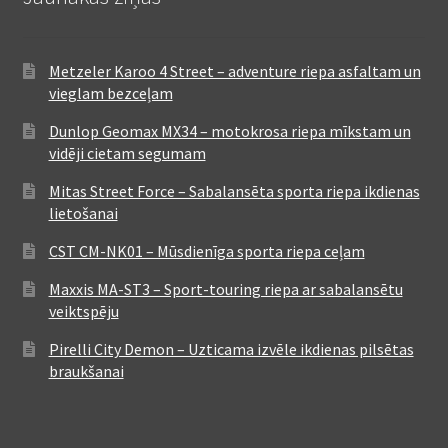
Metzeler Karoo 4 Street – adventure riepa asfaltam un
vieglam bezceļam
Dunlop Geomax MX34 – motokrosa riepa mīkstam un
vidēji cietam segumam
Mitas Street Force – Sabalansēta sporta riepa ikdienas
lietošanai
CST CM-NK01 – Mūsdienīga sporta riepa ceļam
Maxxis MA-ST3 – Sport-touring riepa ar sabalansētu
veiktspēju
Pirelli City Demon – Uzticama izvēle ikdienas pilsētas
braukšanai