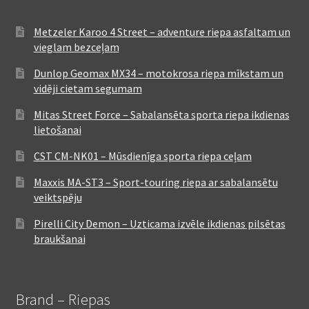
Metzeler Karoo 4 Street – adventure riepa asfaltam un
vieglam bezceļam
Dunlop Geomax MX34 – motokrosa riepa mīkstam un
vidēji cietam segumam
Mitas Street Force – Sabalansēta sporta riepa ikdienas
lietošanai
CST CM-NK01 – Mūsdienīga sporta riepa ceļam
Maxxis MA-ST3 – Sport-touring riepa ar sabalansētu
veiktspēju
Pirelli City Demon – Uzticama izvēle ikdienas pilsētas
braukšanai
Brand – Riepas