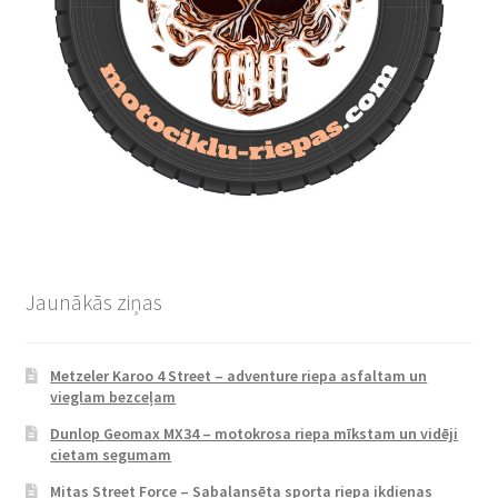
Jaunākās ziņas
Metzeler Karoo 4 Street – adventure riepa asfaltam un
vieglam bezceļam
Dunlop Geomax MX34 – motokrosa riepa mīkstam un vidēji
cietam segumam
Mitas Street Force – Sabalansēta sporta riepa ikdienas