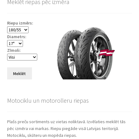
Meklēt riepas pēc izmēra
Riepu izmērs:
Diametrs:
Zīmoli:
Meklēt
Motociklu un motorolleru riepas
Plašs preču sortiments uz vietas noliktavā. Izvēlaties meklēt tās
pēc izmēra vai markas. Riepu piegāde visā Latvijas teritorijā.
Motociklu, skūteru un mopēda riepas.