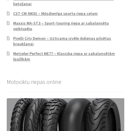
lietošanai
CST CM-NK01 – Mūsdienīga sporta riepa ceļam
Maxxis MA-ST3 – Sport-touring riepa ar sabalansētu
veiktspēju
Pirelli City Demon – Uzticama izvēle ikdienas pilsētas
braukšanai
Metzeler Perfect ME77 – Klasiska riepa ar sabalansētām
īpašībām
Motociklu riepas online