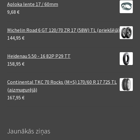
Aploka lente 17 / 60mm
9,68
€
Michelin Road 6 GT 120/70 ZR 17 (58W) TL (priekšējā)
144,95
€
Heidenau 5.50 - 16 82P P29 TT
158,95
€
Continental TKC 70 Rocks (M+S) 170/60 R 17 72S TL
(aizmugurējā)
167,95
€
Jaunākās ziņas