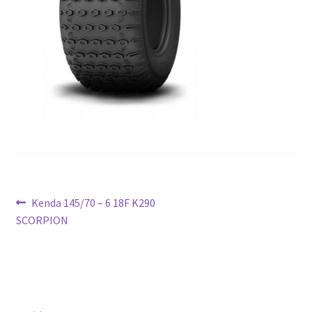
Ziņu
Previous
Kenda 145/70 – 6 18F K290
post:
SCORPION
izvēlne