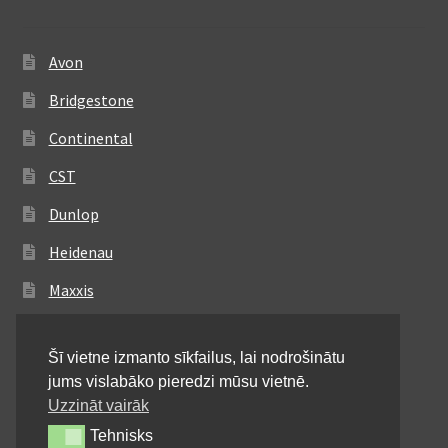
Avon
Bridgestone
Continental
CST
Dunlop
Heidenau
Maxxis
Metzeler
Šī vietne izmanto sīkfailus, lai nodrošinātu
Michelin
jums vislabāko pieredzi mūsu vietnē.
Mitas
Uzzināt vairāk
Tehnisks
Tehnisks
Pirelli