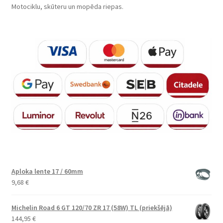
Motociklu, skūteru un mopēda riepas.
Aploka lente 17 / 60mm
9,68
€
Michelin Road 6 GT 120/70 ZR 17 (58W) TL (priekšējā)
144,95
€