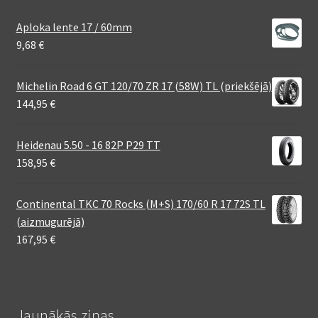
Aploka lente 17 / 60mm
9,68
€
Michelin Road 6 GT 120/70 ZR 17 (58W) TL (priekšējā)
144,95
€
Heidenau 5.50 - 16 82P P29 TT
158,95
€
Continental TKC 70 Rocks (M+S) 170/60 R 17 72S TL
(aizmugurējā)
167,95
€
Jaunākās ziņas