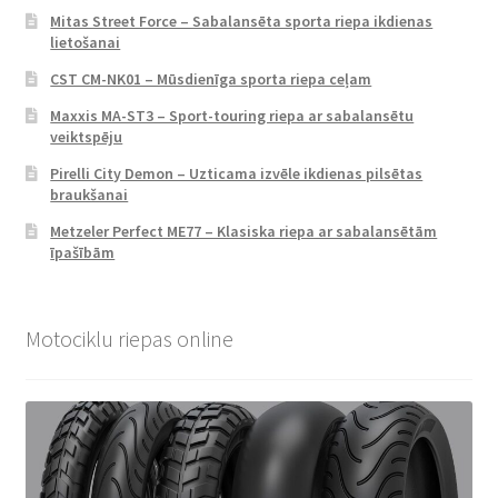
Mitas Street Force – Sabalansēta sporta riepa ikdienas
lietošanai
CST CM-NK01 – Mūsdienīga sporta riepa ceļam
Maxxis MA-ST3 – Sport-touring riepa ar sabalansētu
veiktspēju
Pirelli City Demon – Uzticama izvēle ikdienas pilsētas
braukšanai
Metzeler Perfect ME77 – Klasiska riepa ar sabalansētām
īpašībām
Motociklu riepas online