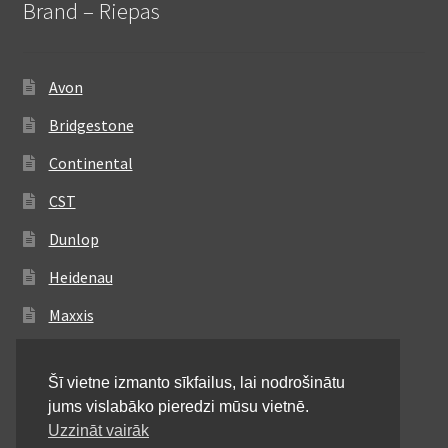
Brand – Riepas
Avon
Bridgestone
Continental
CST
Dunlop
Heidenau
Maxxis
Metzeler
Šī vietne izmanto sīkfailus, lai nodrošinātu
Michelin
jums vislabāko pieredzi mūsu vietnē.
Mitas
Uzzināt vairāk