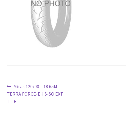
Ziņu
Previous
Mitas 120/90 – 18 65M
post:
TERRA FORCE-EH S-SO EXT
izvēlne
TT R