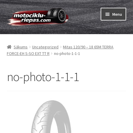
Skip
Skip
Menu
to
to
navigation
content
Expand
Riepas
child
Sākums
Uncategorized
Mitas 120/90 – 18 65M TERRA
menu
Expand
Kameras
FORCE-EH S-SO EXT TT R
no-photo-1-1-1
child
menu
Pasūtīt
no-photo-1-1-1
Expand
Viss par riepām
child
menu
Tests
Expand
Zīmoli
child
menu
Kontakti