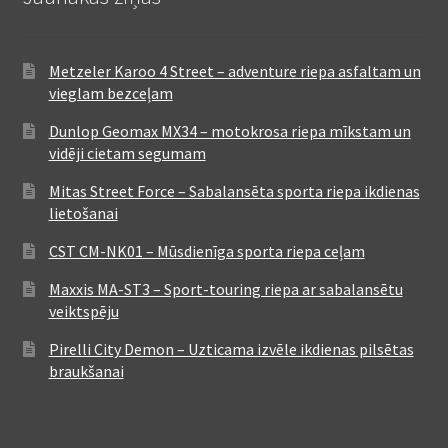
Metzeler Karoo 4 Street – adventure riepa asfaltam un
vieglam bezceļam
Dunlop Geomax MX34 – motokrosa riepa mīkstam un
vidēji cietam segumam
Mitas Street Force – Sabalansēta sporta riepa ikdienas
lietošanai
CST CM-NK01 – Mūsdienīga sporta riepa ceļam
Maxxis MA-ST3 – Sport-touring riepa ar sabalansētu
veiktspēju
Pirelli City Demon – Uzticama izvēle ikdienas pilsētas
braukšanai