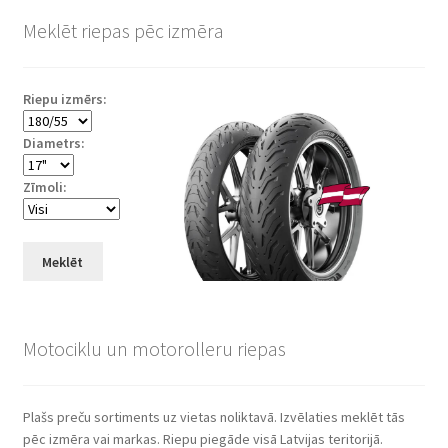
Meklēt riepas pēc izmēra
Riepu izmērs:
Diametrs:
Zīmoli:
Meklēt
Motociklu un motorolleru riepas
Plašs preču sortiments uz vietas noliktavā. Izvēlaties meklēt tās
pēc izmēra vai markas. Riepu piegāde visā Latvijas teritorijā.