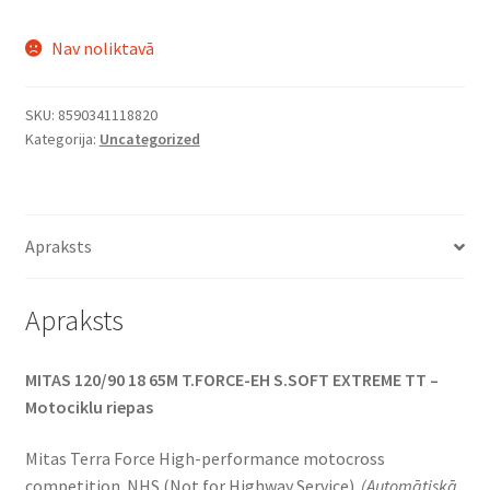
Nav noliktavā
SKU:
8590341118820
Kategorija:
Uncategorized
Apraksts
Apraksts
MITAS 120/90 18 65M T.FORCE-EH S.SOFT EXTREME TT –
Motociklu riepas
Mitas Terra Force High-performance motocross
competition. NHS (Not for Highway Service).
(Automātiskā