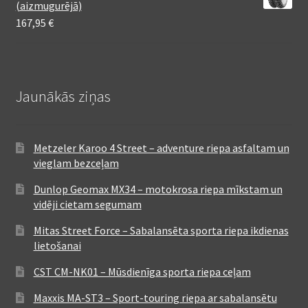
(aizmugurējā)
167,95
€
Jaunākās ziņas
Metzeler Karoo 4 Street – adventure riepa asfaltam un
vieglam bezceļam
Dunlop Geomax MX34 – motokrosa riepa mīkstam un
vidēji cietam segumam
Mitas Street Force – Sabalansēta sporta riepa ikdienas
lietošanai
CST CM-NK01 – Mūsdienīga sporta riepa ceļam
Maxxis MA-ST3 – Sport-touring riepa ar sabalansētu