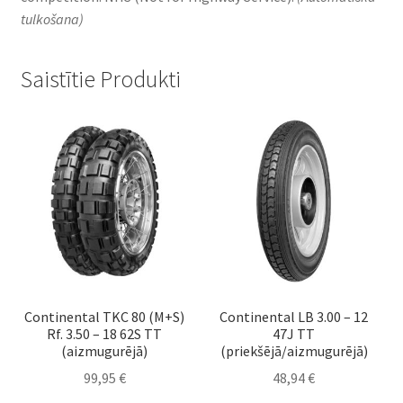
tulkošana)
Saistītie Produkti
Continental TKC 80 (M+S)
Continental LB 3.00 – 12
Rf. 3.50 – 18 62S TT
47J TT
(aizmugurējā)
(priekšējā/aizmugurējā)
99,95
€
48,94
€