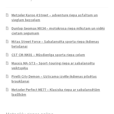
Metzeler Karoo 4 Street – adventure riepa asfaltam un
vieglam bezceļam
Dunlop Geomax MX34 – motokrosa riepa mīkstam un vidēji
cietam segumam
Mitas Street Force – Sabalansēta sporta riepa ikdienas
lietošanai
CST CM-NK01 – Mūsdienīga sporta riepa ceļam
Maxxis MA-ST3 – Sport-touring riepa ar sabalansētu
veiktspēju
Pirelli City Demon – Uzticama izvēle ikdienas pilsētas
braukšanai
Metzeler Perfect ME77 – Klasiska riepa ar sabalansētām
īpašībām