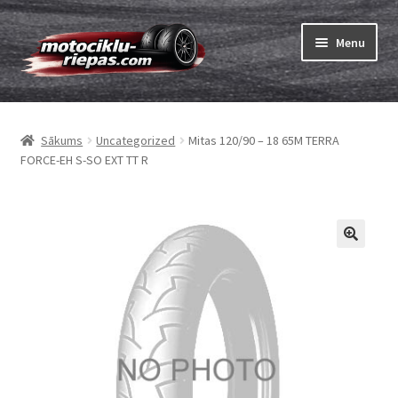
Skip
Skip
Menu
to
to
navigation
content
Expand
Riepas
child
Sākums
Uncategorized
Mitas 120/90 – 18 65M TERRA
menu
Expand
Kameras
FORCE-EH S-SO EXT TT R
child
menu
Pasūtīt
Expand
Viss par riepām
child
menu
Tests
Expand
Zīmoli
child
menu
Kontakti