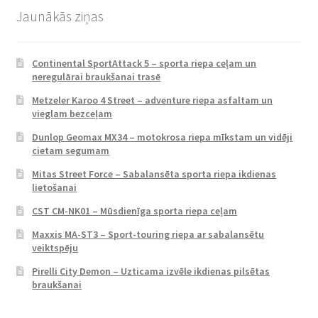
Jaunākās ziņas
Continental SportAttack 5 – sporta riepa ceļam un
neregulārai braukšanai trasē
Metzeler Karoo 4 Street – adventure riepa asfaltam un
vieglam bezceļam
Dunlop Geomax MX34 – motokrosa riepa mīkstam un vidēji
cietam segumam
Mitas Street Force – Sabalansēta sporta riepa ikdienas
lietošanai
CST CM-NK01 – Mūsdienīga sporta riepa ceļam
Maxxis MA-ST3 – Sport-touring riepa ar sabalansētu
veiktspēju
Pirelli City Demon – Uzticama izvēle ikdienas pilsētas
braukšanai