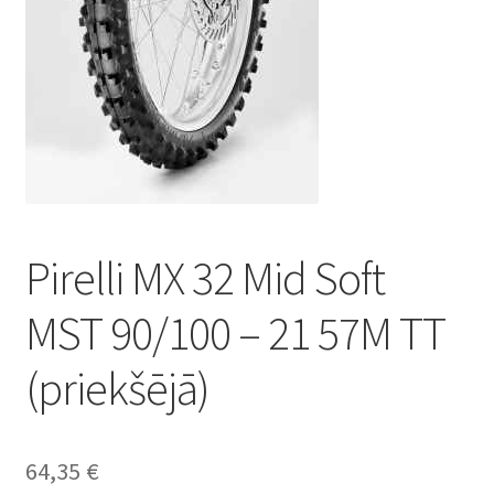
Pirelli MX 32 Mid Soft
MST 90/100 – 21 57M TT
(priekšējā)
64,35
€