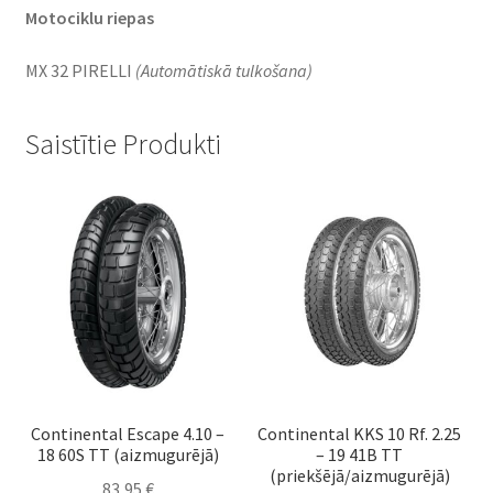
Motociklu riepas
MX 32 PIRELLI
(Automātiskā tulkošana)
Saistītie Produkti
Continental Escape 4.10 –
Continental KKS 10 Rf. 2.25
18 60S TT (aizmugurējā)
– 19 41B TT
(priekšējā/aizmugurējā)
83,95
€