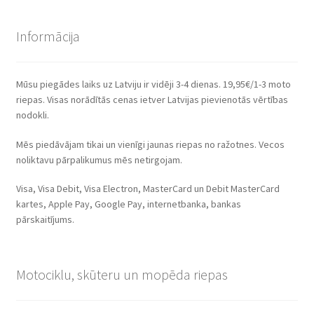
Informācija
Mūsu piegādes laiks uz Latviju ir vidēji 3-4 dienas. 19,95€/1-3 moto
riepas. Visas norādītās cenas ietver Latvijas pievienotās vērtības
nodokli.
Mēs piedāvājam tikai un vienīgi jaunas riepas no ražotnes. Vecos
noliktavu pārpalikumus mēs netirgojam.
Visa, Visa Debit, Visa Electron, MasterCard un Debit MasterCard
kartes, Apple Pay, Google Pay, internetbanka, bankas
pārskaitījums.
Motociklu, skūteru un mopēda riepas