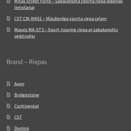
Mitas Street Force – Sabalansēta sporta riepa ikdienas
lietošanai
CST CM-NK01 – Mūsdienīga sporta riepa ceļam
Maxxis MA-ST3 – Sport-touring riepa ar sabalansētu
veiktspēju
Brand – Riepas
Avon
Bridgestone
Continental
CST
Dunlop