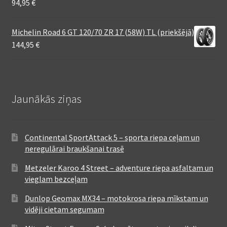
94,95
€
Michelin Road 6 GT 120/70 ZR 17 (58W) TL (priekšējā)
144,95
€
Jaunākās ziņas
Continental SportAttack 5 – sporta riepa ceļam un
neregulārai braukšanai trasē
Metzeler Karoo 4 Street – adventure riepa asfaltam un
vieglam bezceļam
Dunlop Geomax MX34 – motokrosa riepa mīkstam un
vidēji cietam segumam