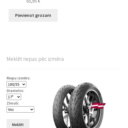
65,95
€
Pievienot grozam
Meklēt riepas pēc izmēra
Riepu izmērs:
Diametrs:
Zīmoli:
Meklēt