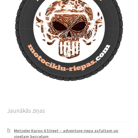
Jaunākās ziņas
Metzeler Karoo 4 Street – adventure riepa asfaltam un
vieglam bezceļam