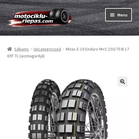
Skip
Skip
Menu
to
to
navigation
content
Expand
Riepas
child
Sākums
Uncategorized
Mitas E-10 Enduro M+S 150/70 B 17
menu
Expand
Kameras
69T TL (aizmugurējā)
child
menu
Pasūtīt
Expand
Viss par riepām
child
menu
Tests
Expand
Zīmoli
child
menu
Kontakti