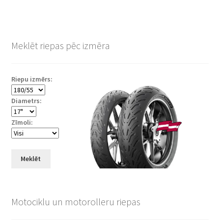
Meklēt riepas pēc izmēra
Riepu izmērs:
Diametrs:
Zīmoli:
Meklēt
Motociklu un motorolleru riepas