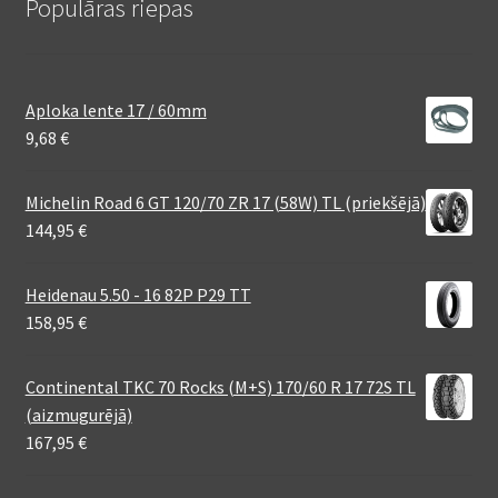
Populāras riepas
Aploka lente 17 / 60mm
9,68
€
Michelin Road 6 GT 120/70 ZR 17 (58W) TL (priekšējā)
144,95
€
Heidenau 5.50 - 16 82P P29 TT
158,95
€
Continental TKC 70 Rocks (M+S) 170/60 R 17 72S TL
(aizmugurējā)
167,95
€