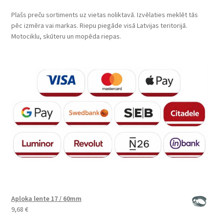
Plašs preču sortiments uz vietas noliktavā. Izvēlaties meklēt tās
pēc izmēra vai markas. Riepu piegāde visā Latvijas teritorijā.
Motociklu, skūteru un mopēda riepas.
Aploka lente 17 / 60mm
9,68
€