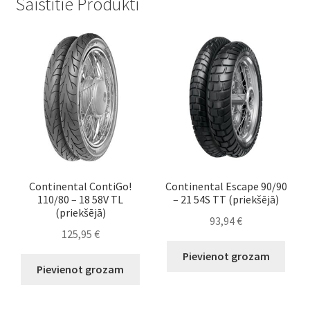
Saistītie Produkti
Continental ContiGo!
Continental Escape 90/90
110/80 – 18 58V TL
– 21 54S TT (priekšējā)
(priekšējā)
93,94
€
125,95
€
Pievienot grozam
Pievienot grozam