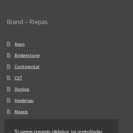
Brand – Riepas
Avon
Bridgestone
Continental
CST
Dunlop
Heidenau
Maxxis
Metzeler
Šī vietne izmanto sīkfailus, lai nodrošinātu