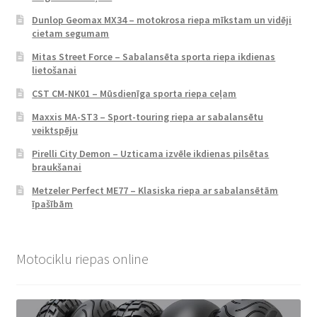
Dunlop Geomax MX34 – motokrosa riepa mīkstam un vidēji
cietam segumam
Mitas Street Force – Sabalansēta sporta riepa ikdienas
lietošanai
CST CM-NK01 – Mūsdienīga sporta riepa ceļam
Maxxis MA-ST3 – Sport-touring riepa ar sabalansētu
veiktspēju
Pirelli City Demon – Uzticama izvēle ikdienas pilsētas
braukšanai
Metzeler Perfect ME77 – Klasiska riepa ar sabalansētām
īpašībām
Motociklu riepas online