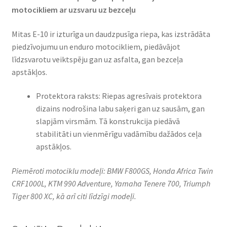
motocikliem ar uzsvaru uz bezceļu
Mitas E-10 ir izturīga un daudzpusīga riepa, kas izstrādāta
piedzīvojumu un enduro motocikliem, piedāvājot
līdzsvarotu veiktspēju gan uz asfalta, gan bezceļa
apstākļos.
Protektora raksts: Riepas agresīvais protektora
dizains nodrošina labu saķeri gan uz sausām, gan
slapjām virsmām. Tā konstrukcija piedāvā
stabilitāti un vienmērīgu vadāmību dažādos ceļa
apstākļos.
Piemēroti motociklu modeļi: BMW F800GS, Honda Africa Twin
CRF1000L, KTM 990 Adventure, Yamaha Tenere 700, Triumph
Tiger 800 XC, kā arī citi līdzīgi modeļi.