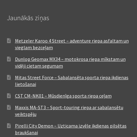
Jaunākās ziņas
Metzeler Karoo 4 Street – adventure riepa asfaltam un
vieglam bezceļam
Dunlop Geomax MX34 – motokrosa riepa mīkstam un
vidēji cietam segumam
Mitas Street Force – Sabalansēta sporta riepa ikdienas
lietošanai
CST CM-NK01 – Mūsdienīga sporta riepa ceļam
Maxxis MA-ST3 – Sport-touring riepa ar sabalansētu
veiktspēju
Pirelli City Demon – Uzticama izvēle ikdienas pilsētas
braukšanai