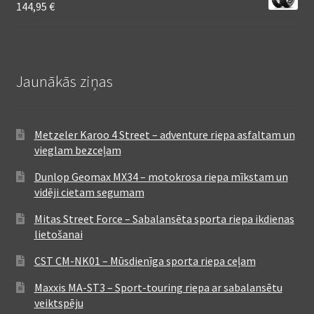
144,95
€
Jaunākās ziņas
Metzeler Karoo 4 Street – adventure riepa asfaltam un
vieglam bezceļam
Dunlop Geomax MX34 – motokrosa riepa mīkstam un
vidēji cietam segumam
Mitas Street Force – Sabalansēta sporta riepa ikdienas
lietošanai
CST CM-NK01 – Mūsdienīga sporta riepa ceļam
Maxxis MA-ST3 – Sport-touring riepa ar sabalansētu
veiktspēju