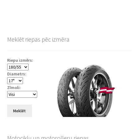
Meklēt riepas pēc izmēra
Riepu izmērs:
Diametrs:
Zīmoli:
Meklēt
Motociklu un motorolleru riepas