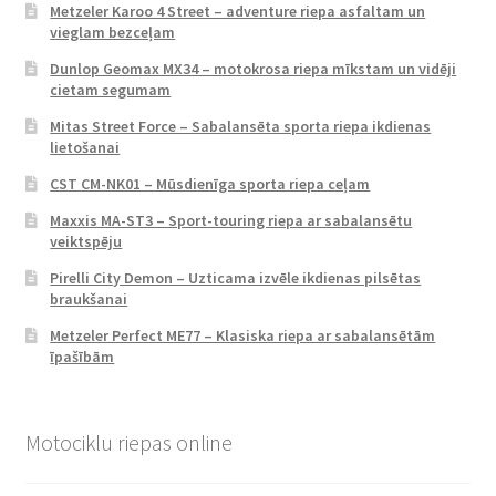
Metzeler Karoo 4 Street – adventure riepa asfaltam un
vieglam bezceļam
Dunlop Geomax MX34 – motokrosa riepa mīkstam un vidēji
cietam segumam
Mitas Street Force – Sabalansēta sporta riepa ikdienas
lietošanai
CST CM-NK01 – Mūsdienīga sporta riepa ceļam
Maxxis MA-ST3 – Sport-touring riepa ar sabalansētu
veiktspēju
Pirelli City Demon – Uzticama izvēle ikdienas pilsētas
braukšanai
Metzeler Perfect ME77 – Klasiska riepa ar sabalansētām
īpašībām
Motociklu riepas online