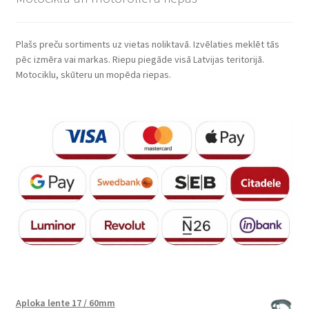
Plašs preču sortiments uz vietas noliktavā. Izvēlaties meklēt tās
pēc izmēra vai markas. Riepu piegāde visā Latvijas teritorijā.
Motociklu, skūteru un mopēda riepas.
Aploka lente 17 / 60mm