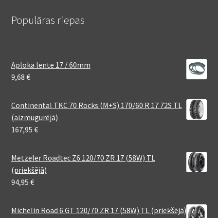
Populāras riepas
Aploka lente 17 / 60mm
9,68
€
Continental TKC 70 Rocks (M+S) 170/60 R 17 72S TL
(aizmugurējā)
167,95
€
Metzeler Roadtec Z6 120/70 ZR 17 (58W) TL
(priekšējā)
94,95
€
Michelin Road 6 GT 120/70 ZR 17 (58W) TL (priekšējā)