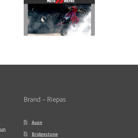
Brand – Riepas
–
Avon
 un
Bridgestone