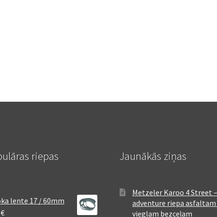
ulāras riepas
Jaunākās ziņas
Metzeler Karoo 4 Street 
ka lente 17 / 60mm
adventure riepa asfaltam
8
€
vieglam bezceļam