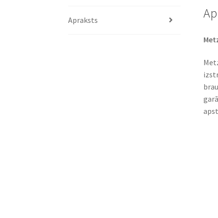
Ap
Apraksts
Metz
Metz
izst
brau
garā
apst