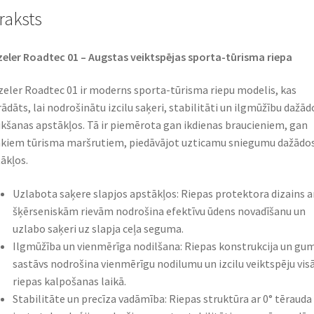
raksts
eler Roadtec 01 – Augstas veiktspējas sporta-tūrisma riepa
eler Roadtec 01 ir moderns sporta-tūrisma riepu modelis, kas
rādāts, lai nodrošinātu izcilu saķeri, stabilitāti un ilgmūžību dažād
kšanas apstākļos. Tā ir piemērota gan ikdienas braucieniem, gan
kiem tūrisma maršrutiem, piedāvājot uzticamu sniegumu dažādo
ākļos.
Uzlabota saķere slapjos apstākļos: Riepas protektora dizains a
šķērseniskām rievām nodrošina efektīvu ūdens novadīšanu un
uzlabo saķeri uz slapja ceļa seguma.
Ilgmūžība un vienmērīga nodilšana: Riepas konstrukcija un gum
sastāvs nodrošina vienmērīgu nodilumu un izcilu veiktspēju vis
riepas kalpošanas laikā.
Stabilitāte un precīza vadāmība: Riepas struktūra ar 0° tērauda