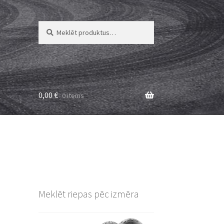
Meklēt:
Meklēt
0,00
€
0 items
Meklēt riepas pēc izmēra