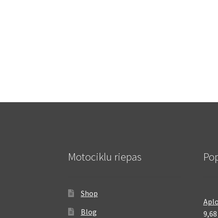
Motociklu riepas
Pop
Shop
Aplo
Blog
9,6