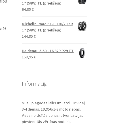
mību
17 (58W) TL (priekšējā)
94,95
€
Michelin Road 6 GT 120/70 ZR
aki
17 (58W) TL (priekšējā)
144,95
€
Heidenau 5.50 - 16 82P P29 TT
158,95
€
Informācija
Mūsu piegādes laiks uz Latviju ir vidēji
3-4 dienas. 19,95€/1-3 moto riepas.
Visas norādītās cenas ietver Latvijas
pievienotās vērtības nodokli.