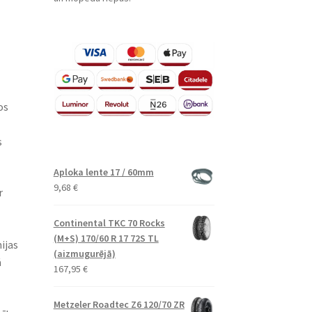
os
s
Aploka lente 17 / 60mm
9,68
€
r
Continental TKC 70 Rocks
(M+S) 170/60 R 17 72S TL
ijas
(aizmugurējā)
ā
167,95
€
Metzeler Roadtec Z6 120/70 ZR