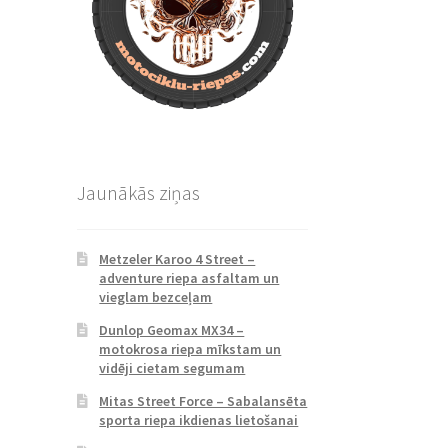
Jaunākās ziņas
Metzeler Karoo 4 Street –
adventure riepa asfaltam un
vieglam bezceļam
Dunlop Geomax MX34 –
motokrosa riepa mīkstam un
vidēji cietam segumam
Mitas Street Force – Sabalansēta
sporta riepa ikdienas lietošanai