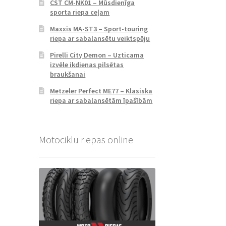
CST CM-NK01 – Mūsdienīga
sporta riepa ceļam
Maxxis MA-ST3 – Sport-touring
riepa ar sabalansētu veiktspēju
Pirelli City Demon – Uzticama
izvēle ikdienas pilsētas
braukšanai
Metzeler Perfect ME77 – Klasiska
riepa ar sabalansētām īpašībām
Motociklu riepas online