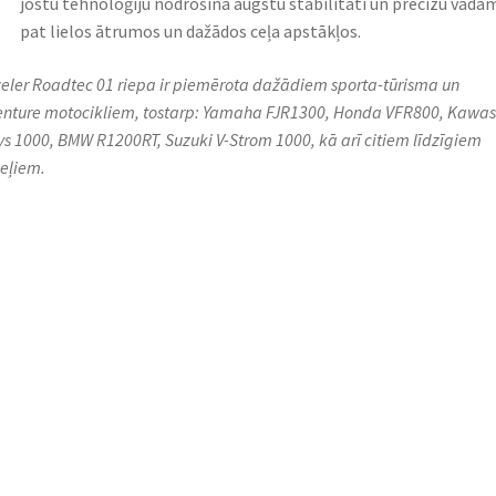
jostu tehnoloģiju nodrošina augstu stabilitāti un precīzu vadā
pat lielos ātrumos un dažādos ceļa apstākļos.
eler Roadtec 01 riepa ir piemērota dažādiem sporta-tūrisma un
nture motocikliem, tostarp: Yamaha FJR1300, Honda VFR800, Kawas
ys 1000, BMW R1200RT, Suzuki V-Strom 1000, kā arī citiem līdzīgiem
eļiem.