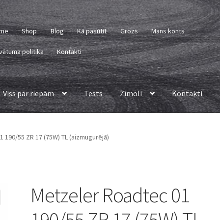
me
Shop
Blog
Kā pasūtīt
Grozs
Mans konts
vātuma politika
Kontakti
Viss par riepām
Tests
Zīmoli
Kontakti
 190/55 ZR 17 (75W) TL (aizmugurējā)
Metzeler Roadtec 01
190/55 ZR 17 (75W) TL