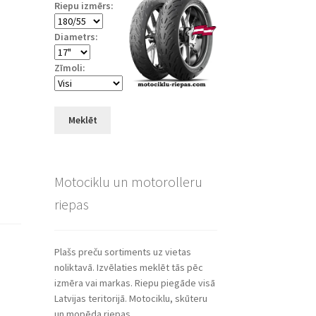
Riepu izmērs:
Diametrs:
Zīmoli:
Meklēt
Motociklu un motorolleru
riepas
Plašs preču sortiments uz vietas
noliktavā. Izvēlaties meklēt tās pēc
izmēra vai markas. Riepu piegāde visā
Latvijas teritorijā. Motociklu, skūteru
un mopēda riepas.