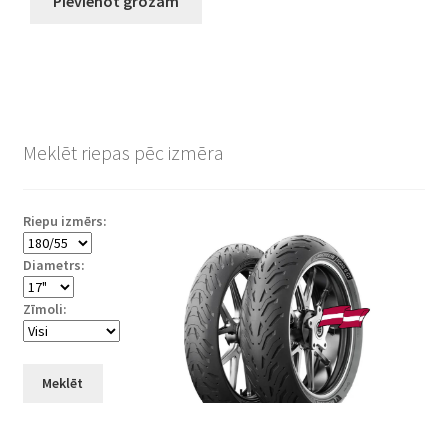
Pievienot grozam
Meklēt riepas pēc izmēra
Riepu izmērs:
Diametrs:
Zīmoli:
Meklēt