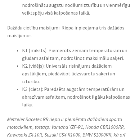
nodrošinātu augstu nodilumizturību un vienmērīgu
veiktspēju visā kalpošanas laikā.
Dažādu cietību maisījumi: Riepa ir pieejama trīs dažādos
maisījumos:
K1 (mīksts): Piemērots zemām temperatūrām un
gludam asfaltam, nodrošinot maksimālu saķeri.
K2 (vidējs): Universāls risinājums dažādiem
apstākļiem, piedāvājot līdzsvarotu saķeri un
izturību.
K3 (ciets): Paredzēts augstām temperatūrām un
abrazīvam asfaltam, nodrošinot ilgāku kalpošanas
laiku.
Metzeler Racetec RR riepa ir piemērota dažādiem sporta
motocikliem, tostarp: Yamaha YZF-R1, Honda CBR1000RR,
Kawasaki ZX-10R, Suzuki GSX-R1000, BMW S1000RR, kā arī