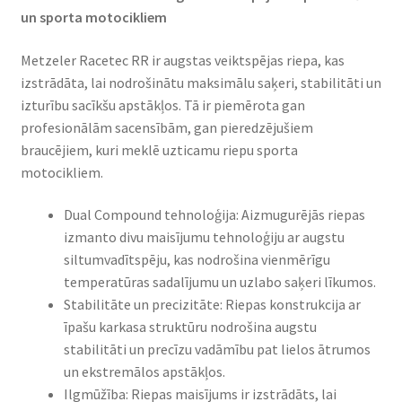
un sporta motocikliem
Metzeler Racetec RR ir augstas veiktspējas riepa, kas
izstrādāta, lai nodrošinātu maksimālu saķeri, stabilitāti un
izturību sacīkšu apstākļos. Tā ir piemērota gan
profesionālām sacensībām, gan pieredzējušiem
braucējiem, kuri meklē uzticamu riepu sporta
motocikliem.
Dual Compound tehnoloģija: Aizmugurējās riepas
izmanto divu maisījumu tehnoloģiju ar augstu
siltumvadītspēju, kas nodrošina vienmērīgu
temperatūras sadalījumu un uzlabo saķeri līkumos.
Stabilitāte un precizitāte: Riepas konstrukcija ar
īpašu karkasa struktūru nodrošina augstu
stabilitāti un precīzu vadāmību pat lielos ātrumos
un ekstremālos apstākļos.
Ilgmūžība: Riepas maisījums ir izstrādāts, lai