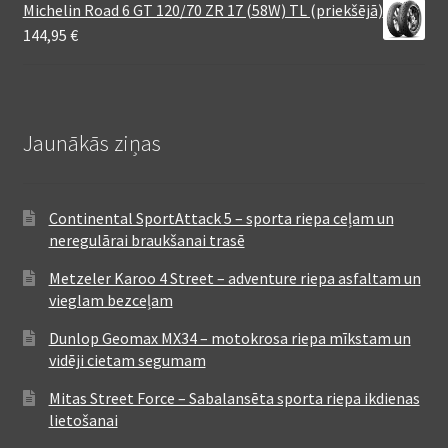
Michelin Road 6 GT 120/70 ZR 17 (58W) TL (priekšējā)
144,95
€
Jaunākās ziņas
Continental SportAttack 5 – sporta riepa ceļam un
neregulārai braukšanai trasē
Metzeler Karoo 4 Street – adventure riepa asfaltam un
vieglam bezceļam
Dunlop Geomax MX34 – motokrosa riepa mīkstam un
vidēji cietam segumam
Mitas Street Force – Sabalansēta sporta riepa ikdienas
lietošanai