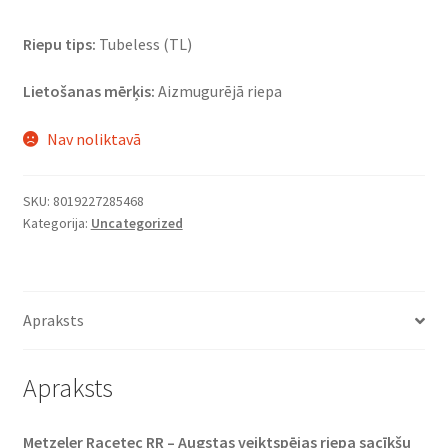
Riepu tips:
Tubeless (TL)
Lietošanas mērķis:
Aizmugurējā riepa
Nav noliktavā
SKU:
8019227285468
Kategorija:
Uncategorized
Apraksts
Apraksts
Metzeler Racetec RR – Augstas veiktspējas riepa sacīkšu