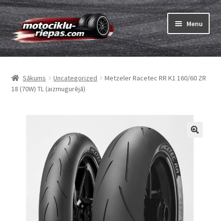
Skip
Skip
Menu
to
to
navigation
content
Expand
Riepas
child
Sākums
Uncategorized
Metzeler Racetec RR K1 160/60 ZR
menu
Expand
Kameras
18 (70W) TL (aizmugurējā)
child
menu
Pasūtīt
Expand
Viss par riepām
child
menu
Tests
Expand
Zīmoli
child
menu
Kontakti