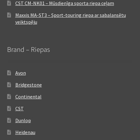
CST CM-NK01 – Mūsdienīga sporta riepa ceļam
Maxxis MA-ST3 – Sport-touring riepa ar sabalansētu
veiktspēju
Brand – Riepas
Avon
Bridgestone
Continental
CST
Dunlop
Heidenau