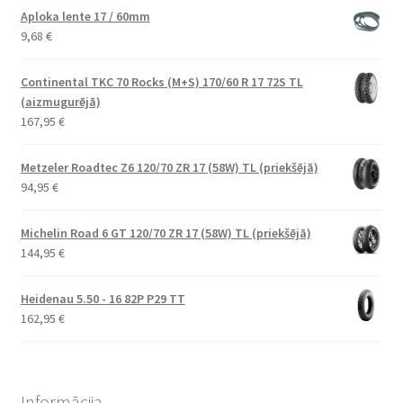
Aploka lente 17 / 60mm
9,68
€
Continental TKC 70 Rocks (M+S) 170/60 R 17 72S TL
(aizmugurējā)
167,95
€
Metzeler Roadtec Z6 120/70 ZR 17 (58W) TL (priekšējā)
94,95
€
Michelin Road 6 GT 120/70 ZR 17 (58W) TL (priekšējā)
144,95
€
Heidenau 5.50 - 16 82P P29 TT
162,95
€
Informācija