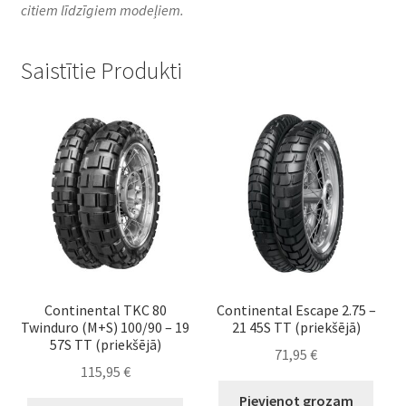
citiem līdzīgiem modeļiem.
Saistītie Produkti
Continental TKC 80
Continental Escape 2.75 –
Twinduro (M+S) 100/90 – 19
21 45S TT (priekšējā)
57S TT (priekšējā)
71,95
€
115,95
€
Pievienot grozam