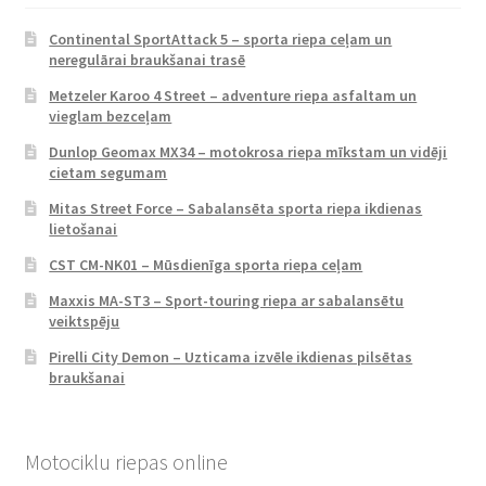
Continental SportAttack 5 – sporta riepa ceļam un
neregulārai braukšanai trasē
Metzeler Karoo 4 Street – adventure riepa asfaltam un
vieglam bezceļam
Dunlop Geomax MX34 – motokrosa riepa mīkstam un vidēji
cietam segumam
Mitas Street Force – Sabalansēta sporta riepa ikdienas
lietošanai
CST CM-NK01 – Mūsdienīga sporta riepa ceļam
Maxxis MA-ST3 – Sport-touring riepa ar sabalansētu
veiktspēju
Pirelli City Demon – Uzticama izvēle ikdienas pilsētas
braukšanai
Motociklu riepas online