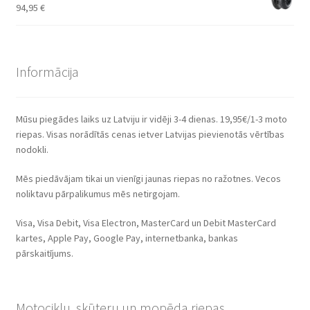
94,95
€
Informācija
Mūsu piegādes laiks uz Latviju ir vidēji 3-4 dienas. 19,95€/1-3 moto
riepas. Visas norādītās cenas ietver Latvijas pievienotās vērtības
nodokli.
Mēs piedāvājam tikai un vienīgi jaunas riepas no ražotnes. Vecos
noliktavu pārpalikumus mēs netirgojam.
Visa, Visa Debit, Visa Electron, MasterCard un Debit MasterCard
kartes, Apple Pay, Google Pay, internetbanka, bankas
pārskaitījums.
Motociklu, skūteru un mopēda riepas