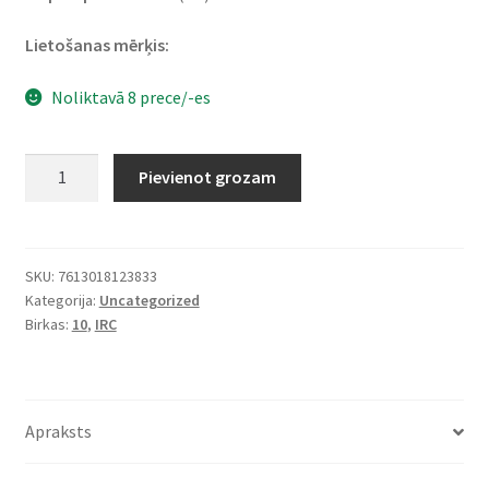
Lietošanas mērķis:
Noliktavā 8 prece/-es
IRC
Pievienot grozam
SN-
23
Urban
Snow
SKU:
7613018123833
Kategorija:
Uncategorized
(M+S)
Birkas:
10
,
IRC
100/80
-
10
53L
Apraksts
TL
daudzums