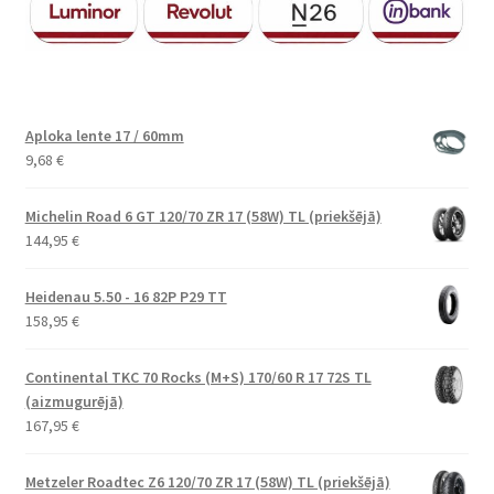
Aploka lente 17 / 60mm
9,68
€
Michelin Road 6 GT 120/70 ZR 17 (58W) TL (priekšējā)
144,95
€
Heidenau 5.50 - 16 82P P29 TT
158,95
€
Continental TKC 70 Rocks (M+S) 170/60 R 17 72S TL
(aizmugurējā)
167,95
€
Metzeler Roadtec Z6 120/70 ZR 17 (58W) TL (priekšējā)