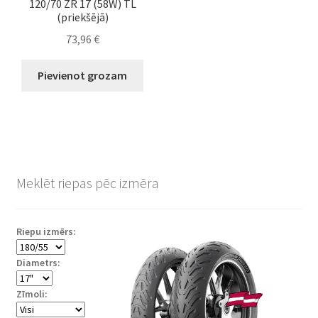
120/70 ZR 17 (58W) TL
(priekšējā)
73,96
€
Pievienot grozam
Meklēt riepas pēc izmēra
Riepu izmērs:
Diametrs:
Zīmoli: