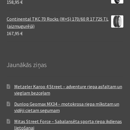
158,95
€
Continental TKC 70 Rocks (M+S) 170/60 R 17 72S TL
(aizmugurējā)
167,95
€
Jaunākās ziņas
Metzeler Karoo 4 Street – adventure riepa asfaltam un
vieglam bezceļam
Dunlop Geomax MX34 – motokrosa riepa mīkstam un
vidēji cietam segumam
Mitas Street Force – Sabalansēta sporta riepa ikdienas
lietošanai