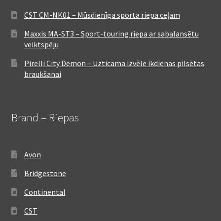
CST CM-NK01 – Mūsdienīga sporta riepa ceļam
Maxxis MA-ST3 – Sport-touring riepa ar sabalansētu
veiktspēju
Pirelli City Demon – Uzticama izvēle ikdienas pilsētas
braukšanai
Brand – Riepas
Avon
Bridgestone
Continental
CST