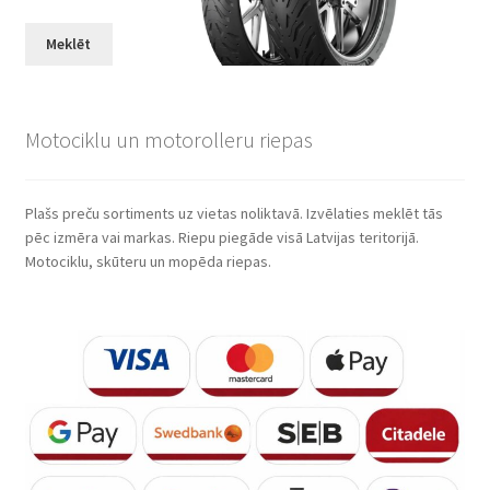
Meklēt
Motociklu un motorolleru riepas
Plašs preču sortiments uz vietas noliktavā. Izvēlaties meklēt tās
pēc izmēra vai markas. Riepu piegāde visā Latvijas teritorijā.
Motociklu, skūteru un mopēda riepas.