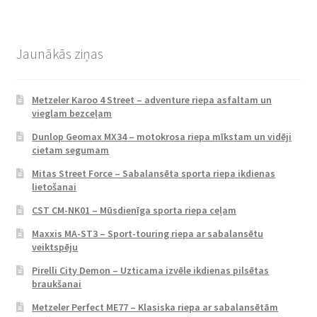
Jaunākās ziņas
Metzeler Karoo 4 Street – adventure riepa asfaltam un
vieglam bezceļam
Dunlop Geomax MX34 – motokrosa riepa mīkstam un vidēji
cietam segumam
Mitas Street Force – Sabalansēta sporta riepa ikdienas
lietošanai
CST CM-NK01 – Mūsdienīga sporta riepa ceļam
Maxxis MA-ST3 – Sport-touring riepa ar sabalansētu
veiktspēju
Pirelli City Demon – Uzticama izvēle ikdienas pilsētas
braukšanai
Metzeler Perfect ME77 – Klasiska riepa ar sabalansētām