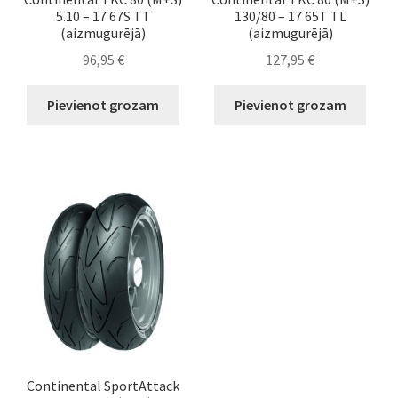
5.10 – 17 67S TT
130/80 – 17 65T TL
(aizmugurējā)
(aizmugurējā)
96,95
€
127,95
€
Pievienot grozam
Pievienot grozam
Continental SportAttack