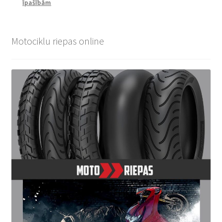
īpašībām
Motociklu riepas online