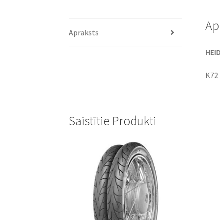
Ap
Apraksts
HEID
K72
Saistītie Produkti