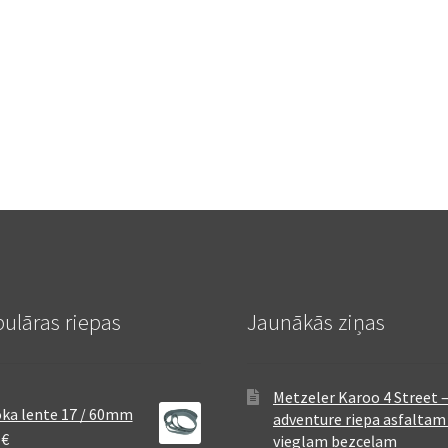
ulāras riepas
Jaunākās ziņas
Metzeler Karoo 4 Street 
ka lente 17 / 60mm
adventure riepa asfaltam
8
€
vieglam bezceļam