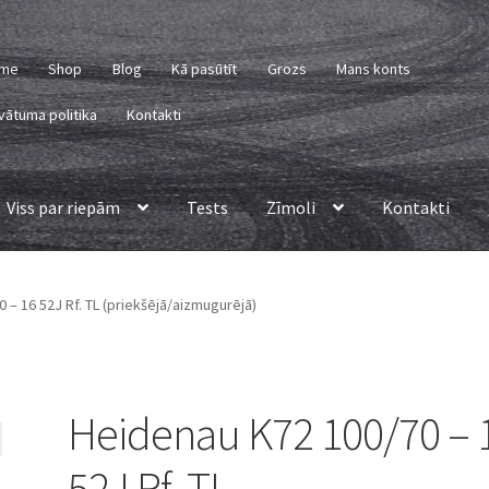
me
Shop
Blog
Kā pasūtīt
Grozs
Mans konts
vātuma politika
Kontakti
Viss par riepām
Tests
Zīmoli
Kontakti
 – 16 52J Rf. TL (priekšējā/aizmugurējā)
Heidenau K72 100/70 – 
52J Rf. TL