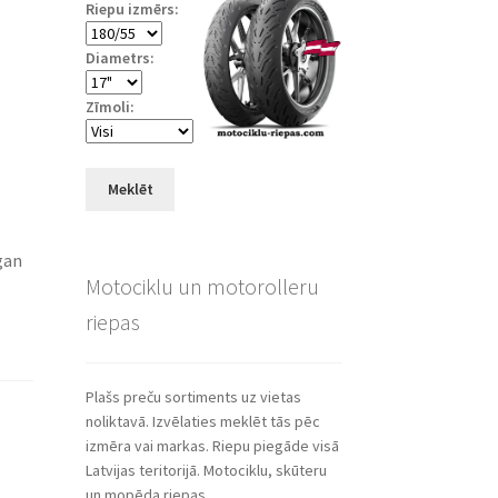
Riepu izmērs:
Diametrs:
Zīmoli:
Meklēt
gan
Motociklu un motorolleru
riepas
Plašs preču sortiments uz vietas
noliktavā. Izvēlaties meklēt tās pēc
izmēra vai markas. Riepu piegāde visā
Latvijas teritorijā. Motociklu, skūteru
un mopēda riepas.