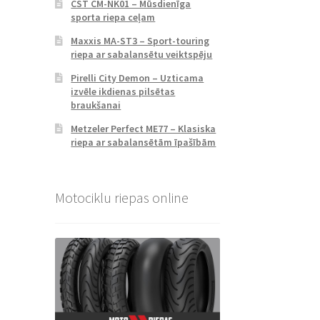
CST CM-NK01 – Mūsdienīga
sporta riepa ceļam
Maxxis MA-ST3 – Sport-touring
riepa ar sabalansētu veiktspēju
Pirelli City Demon – Uzticama
izvēle ikdienas pilsētas
braukšanai
Metzeler Perfect ME77 – Klasiska
riepa ar sabalansētām īpašībām
Motociklu riepas online