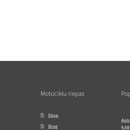
Motociklu riepas
Pop
Shop
Aplo
Blog
9,6