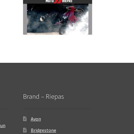
Brand – Riepas
–
Avon
 un
Bridgestone