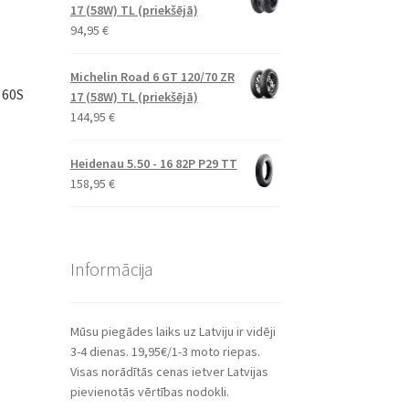
17 (58W) TL (priekšējā)
94,95
€
Michelin Road 6 GT 120/70 ZR
 60S
17 (58W) TL (priekšējā)
144,95
€
Heidenau 5.50 - 16 82P P29 TT
158,95
€
Informācija
Mūsu piegādes laiks uz Latviju ir vidēji
3-4 dienas. 19,95€/1-3 moto riepas.
Visas norādītās cenas ietver Latvijas
pievienotās vērtības nodokli.