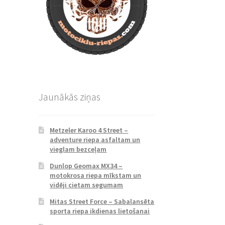
Jaunākās ziņas
Metzeler Karoo 4 Street –
adventure riepa asfaltam un
vieglam bezceļam
Dunlop Geomax MX34 –
motokrosa riepa mīkstam un
vidēji cietam segumam
Mitas Street Force – Sabalansēta
sporta riepa ikdienas lietošanai