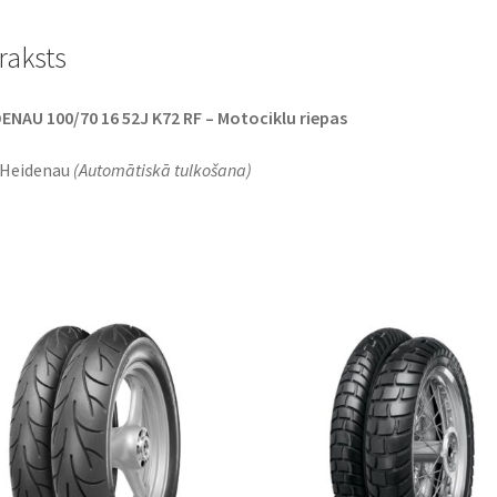
raksts
ENAU 100/70 16 52J K72 RF – Motociklu riepas
 Heidenau
(Automātiskā tulkošana)