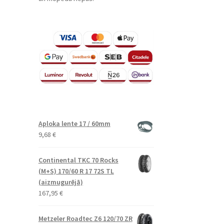
Aploka lente 17 / 60mm
9,68
€
Continental TKC 70 Rocks
(M+S) 170/60 R 17 72S TL
(aizmugurējā)
167,95
€
Metzeler Roadtec Z6 120/70 ZR