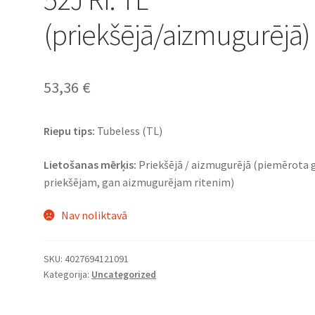
(priekšējā/aizmugurējā)
53,36
€
Riepu tips:
Tubeless (TL)
Lietošanas mērķis:
Priekšējā / aizmugurējā (piemērota 
priekšējam, gan aizmugurējam ritenim)
Nav noliktavā
SKU:
4027694121091
Kategorija:
Uncategorized