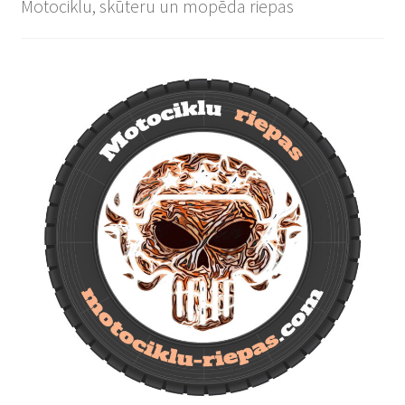
Motociklu, skūteru un mopēda riepas