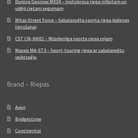
Dunlop Geomax MX34 – motokrosa riepa mīkstam un
vidēji cietam segumam
Mitas Street Force – Sabalansēta sporta riepa ikdienas
lietošanai
CST CM-NK01 – Mūsdienīga sporta riepa ceļam
Maxxis MA-ST3 – Sport-touring riepa ar sabalansētu
veiktspēju
Brand – Riepas
Avon
Bridgestone
Continental