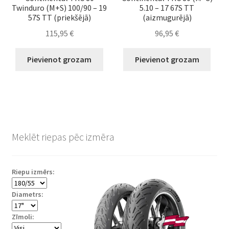
Twinduro (M+S) 100/90 – 19
5.10 – 17 67S TT
57S TT (priekšējā)
(aizmugurējā)
115,95
€
96,95
€
Pievienot grozam
Pievienot grozam
Meklēt riepas pēc izmēra
Riepu izmērs:
Diametrs:
Zīmoli: