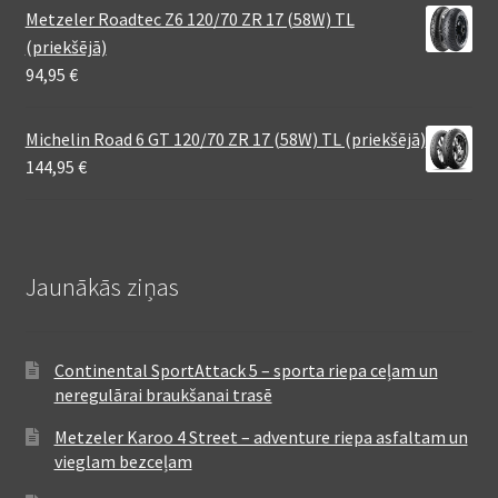
Metzeler Roadtec Z6 120/70 ZR 17 (58W) TL
(priekšējā)
94,95
€
Michelin Road 6 GT 120/70 ZR 17 (58W) TL (priekšējā)
144,95
€
Jaunākās ziņas
Continental SportAttack 5 – sporta riepa ceļam un
neregulārai braukšanai trasē
Metzeler Karoo 4 Street – adventure riepa asfaltam un
vieglam bezceļam