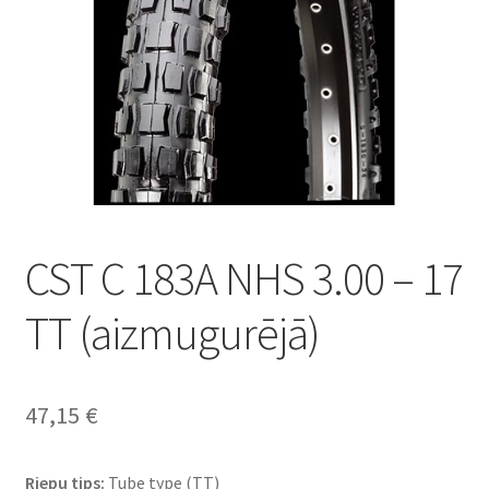
CST C 183A NHS 3.00 – 17
TT (aizmugurējā)
47,15
€
Riepu tips:
Tube type (TT)