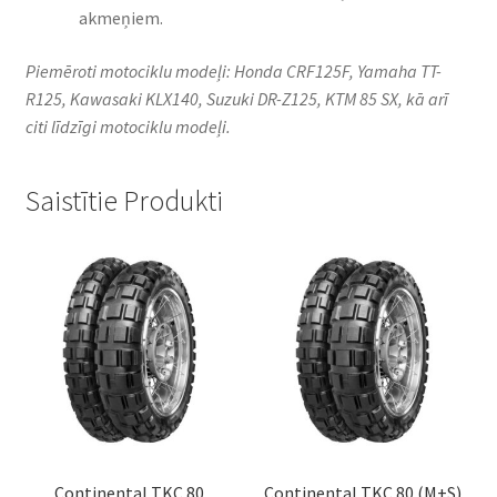
akmeņiem.​
Piemēroti motociklu modeļi: Honda CRF125F, Yamaha TT-
R125, Kawasaki KLX140, Suzuki DR-Z125, KTM 85 SX, kā arī
citi līdzīgi motociklu modeļi.​
Saistītie Produkti
Continental TKC 80
Continental TKC 80 (M+S)