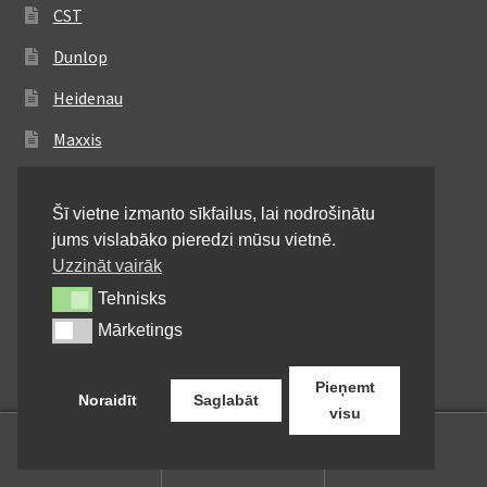
CST
Dunlop
Heidenau
Maxxis
Metzeler
Šī vietne izmanto sīkfailus, lai nodrošinātu
Michelin
jums vislabāko pieredzi mūsu vietnē.
Mitas
Uzzināt vairāk
Tehnisks
Tehnisks
Pirelli
Mārketings
Mārketings
Shinko
Pieņemt
Noraidīt
Saglabāt
visu
0
Meklēt:
Meklēt