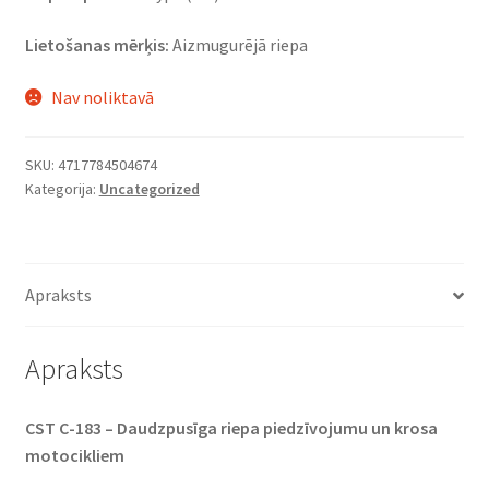
Lietošanas mērķis:
Aizmugurējā riepa
Nav noliktavā
SKU:
4717784504674
Kategorija:
Uncategorized
Apraksts
Apraksts
CST C-183 – Daudzpusīga riepa piedzīvojumu un krosa
motocikliem​