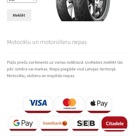
Meklēt
Motociklu un motorolleru riepas
Plašs preču sortiments uz vietas noliktavā. Izvēlaties meklēt tās
pēc izmēra vai markas. Riepu piegāde visā Latvijas teritorijā.
Motociklu, skūteru un mopēda riepas.