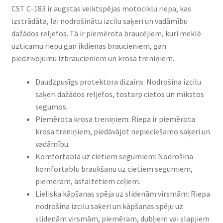
CST C-183 ir augstas veiktspējas motociklu riepa, kas
izstrādāta, lai nodrošinātu izcilu saķeri un vadāmību
dažādos reljefos. Tā ir piemērota braucējiem, kuri meklē
uzticamu riepu gan ikdienas braucieniem, gan
piedzīvojumu izbraucieniem un krosa treniņiem.​
Daudzpusīgs protektora dizains: Nodrošina izcilu
saķeri dažādos reljefos, tostarp cietos un mīkstos
segumos.​
Piemērota krosa treniņiem: Riepa ir piemērota
krosa treniņiem, piedāvājot nepieciešamo saķeri un
vadāmību.​
Komfortabla uz cietiem segumiem: Nodrošina
komfortablu braukšanu uz cietiem segumiem,
piemēram, asfaltētiem ceļiem.​
Lieliska kāpšanas spēja uz slidenām virsmām: Riepa
nodrošina izcilu saķeri un kāpšanas spēju uz
slidenām virsmām, piemēram, dubļiem vai slapjiem