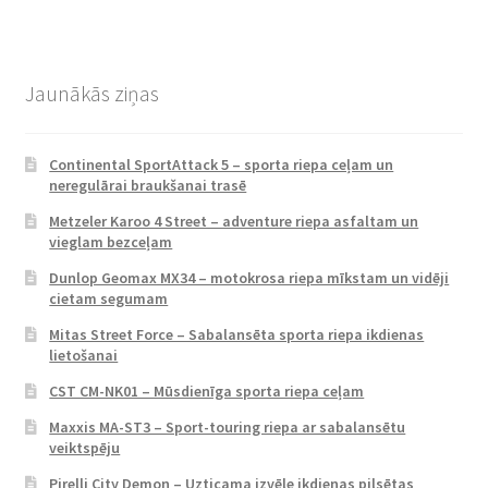
Jaunākās ziņas
Continental SportAttack 5 – sporta riepa ceļam un
neregulārai braukšanai trasē
Metzeler Karoo 4 Street – adventure riepa asfaltam un
vieglam bezceļam
Dunlop Geomax MX34 – motokrosa riepa mīkstam un vidēji
cietam segumam
Mitas Street Force – Sabalansēta sporta riepa ikdienas
lietošanai
CST CM-NK01 – Mūsdienīga sporta riepa ceļam
Maxxis MA-ST3 – Sport-touring riepa ar sabalansētu
veiktspēju
Pirelli City Demon – Uzticama izvēle ikdienas pilsētas