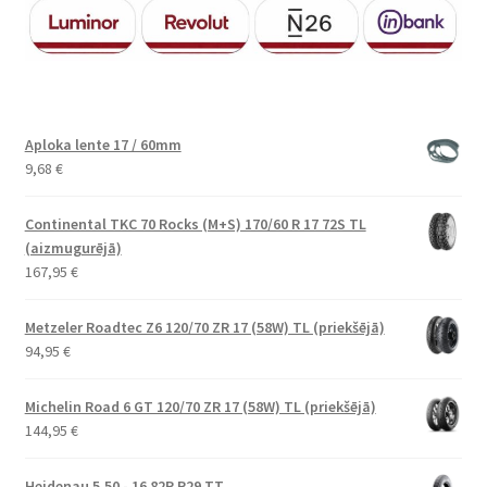
Aploka lente 17 / 60mm
9,68
€
Continental TKC 70 Rocks (M+S) 170/60 R 17 72S TL
(aizmugurējā)
167,95
€
Metzeler Roadtec Z6 120/70 ZR 17 (58W) TL (priekšējā)
94,95
€
Michelin Road 6 GT 120/70 ZR 17 (58W) TL (priekšējā)
144,95
€
Heidenau 5.50 - 16 82P P29 TT