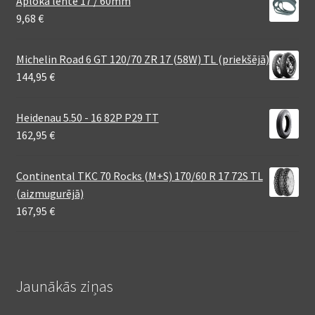
Aploka lente 17 / 60mm
9,68
€
Michelin Road 6 GT 120/70 ZR 17 (58W) TL (priekšējā)
144,95
€
Heidenau 5.50 - 16 82P P29 TT
162,95
€
Continental TKC 70 Rocks (M+S) 170/60 R 17 72S TL
(aizmugurējā)
167,95
€
Jaunākās ziņas