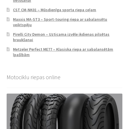
lietošanai
CST CM-NK01 – Mūsdienīga sporta riepa ceļam
Maxxis MA-ST3 – Sport-touring riepa ar sabalansētu
veiktspēju
Pirelli City Demon – Uzticama izvēle ikdienas pilsētas
braukšanai
Metzeler Perfect ME77 – Klasiska riepa ar sabalansētām
īpašībām
Motociklu riepas online