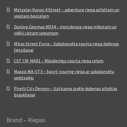
Metzeler Karoo 4 Street – adventure riepa asfaltam un
vieglam bezceļam
Dunlop Geomax MX34 – motokrosa riepa mīkstam un
vidēji cietam segumam
Mitas Street Force – Sabalansēta sporta riepa ikdienas
lietošanai
CST CM-NK01 – Mūsdienīga sporta riepa ceļam
Maxxis MA-ST3 – Sport-touring riepa ar sabalansētu
veiktspēju
Pirelli City Demon – Uzticama izvēle ikdienas pilsētas
braukšanai
Brand – Riepas