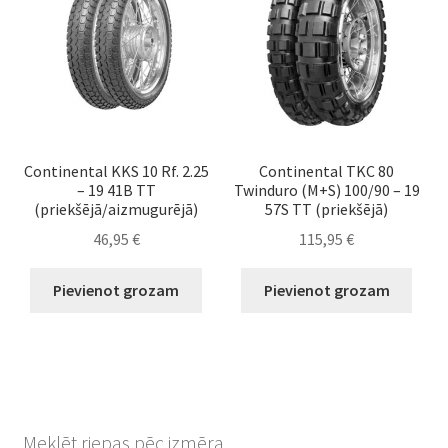
Continental KKS 10 Rf. 2.25
Continental TKC 80
– 19 41B TT
Twinduro (M+S) 100/90 – 19
(priekšējā/aizmugurējā)
57S TT (priekšējā)
46,95
€
115,95
€
Pievienot grozam
Pievienot grozam
Meklēt riepas pēc izmēra