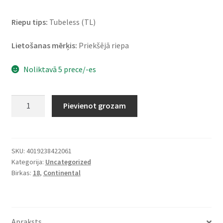
Riepu tips:
Tubeless (TL)
Lietošanas mērķis:
Priekšējā riepa
Noliktavā 5 prece/-es
Continental
Pievienot grozam
ContiGo!
110/80
-
18
SKU:
4019238422061
Kategorija:
Uncategorized
58V
Birkas:
18
,
Continental
TL
(priekšējā)
daudzums
Apraksts