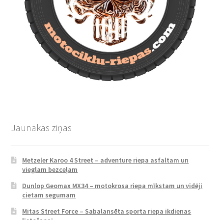
Jaunākās ziņas
Metzeler Karoo 4 Street – adventure riepa asfaltam un
vieglam bezceļam
Dunlop Geomax MX34 – motokrosa riepa mīkstam un vidēji
cietam segumam
Mitas Street Force – Sabalansēta sporta riepa ikdienas