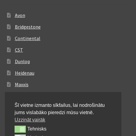
Avon
Bridgestone
Continental
CST
Dunlop
Heidenau
Maxxis
Metzeler
Šī vietne izmanto sīkfailus, lai nodrošinātu
Michelin
jums vislabāko pieredzi mūsu vietnē.
Mitas
Uzzināt vairāk
Tehnisks
Tehnisks
Pirelli