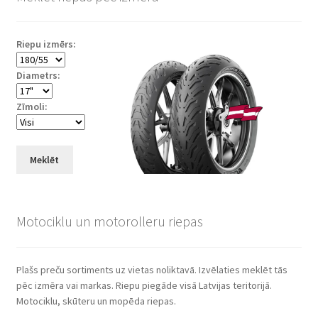
Riepu izmērs:
Diametrs:
Zīmoli:
Meklēt
Motociklu un motorolleru riepas
Plašs preču sortiments uz vietas noliktavā. Izvēlaties meklēt tās
pēc izmēra vai markas. Riepu piegāde visā Latvijas teritorijā.
Motociklu, skūteru un mopēda riepas.