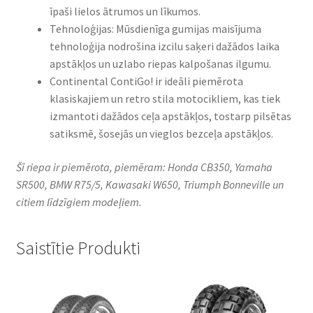
īpaši lielos ātrumos un līkumos.
Tehnoloģijas: Mūsdienīga gumijas maisījuma
tehnoloģija nodrošina izcilu saķeri dažādos laika
apstākļos un uzlabo riepas kalpošanas ilgumu.
Continental ContiGo! ir ideāli piemērota
klasiskajiem un retro stila motocikliem, kas tiek
izmantoti dažādos ceļa apstākļos, tostarp pilsētas
satiksmē, šosejās un vieglos bezceļa apstākļos.
Šī riepa ir piemērota, piemēram: Honda CB350, Yamaha
SR500, BMW R75/5, Kawasaki W650, Triumph Bonneville un
citiem līdzīgiem modeļiem.
Saistītie Produkti