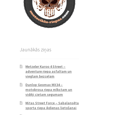
Jaunākās ziņas
Metzeler Karoo 4 Street –
adventure riepa asfaltam un
vieglam bezceļam
Dunlop Geomax MX34 –
motokrosa riepa mīkstam un
vidēji cietam segumam
Mitas Street Force – Sabalansēta
sporta riepa ikdienas lietošanai