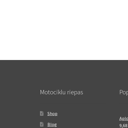
Motociklu riepas
Pop
Shop
Aplo
Blog
9,6