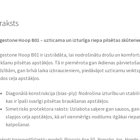
raksts
gestone Hoop B01 – uzticama un izturīga riepa pilsētas skūterie
gestone Hoop B01 ir izstrādāta, lai nodrošinātu drošu un komfort
kšanu pilsētas apstākļos. Tā ir piemērota gan ikdienas pārvietoša
dzībām, gan brīvā laika izbraucieniem, piedāvājot uzticamu veikts
dos ceļa apstākļos.​
Diagonālā konstrukcija (bias-ply): Nodrošina izturību un stabili
kas ir īpaši svarīgi pilsētas braukšanas apstākļos.​
Simetrisks protektora raksts: Uzlabota saķere gan sausos, gan
slapjos ceļa apstākļos, kā arī vienmērīgs nodilums ilgākai riepa
kalpošanai.​
ēroti transportlīdzekļu modeļi: Piaggio Ape 50, Yamaha Jog, Honda 