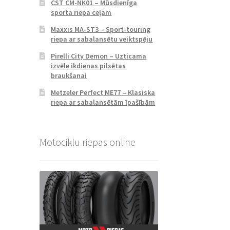
CST CM-NK01 – Mūsdienīga
sporta riepa ceļam
Maxxis MA-ST3 – Sport-touring
riepa ar sabalansētu veiktspēju
Pirelli City Demon – Uzticama
izvēle ikdienas pilsētas
braukšanai
Metzeler Perfect ME77 – Klasiska
riepa ar sabalansētām īpašībām
Motociklu riepas online