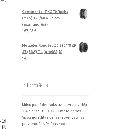
Continental TKC 70 Rocks
(M+S) 170/60 R 17 72S TL
(aizmugurējā)
167,95
€
Metzeler Roadtec Z6 120/70 ZR
17 (58W) TL (priekšējā)
94,95
€
Informācija
Mūsu piegādes laiks uz Latviju ir vidēji
3-4 dienas. 19,95€/1-3 moto riepas.
Visas norādītās cenas ietver Latvijas
– 19
pievienotās vērtības nodokli.
ējā)