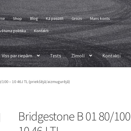
me
Shop
Blog
Kā pasūtīt
Grozs
Mans konts
vātuma politika
Kontakti
Viss par riepām
Tests
Zīmoli
Kontakti
/100 – 10 46J TL (priekšējā/aizmugurējā)
Bridgestone B 01 80/100
10 46J TL