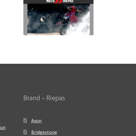
Brand – Riepas
–
Avon
 un
Bridgestone