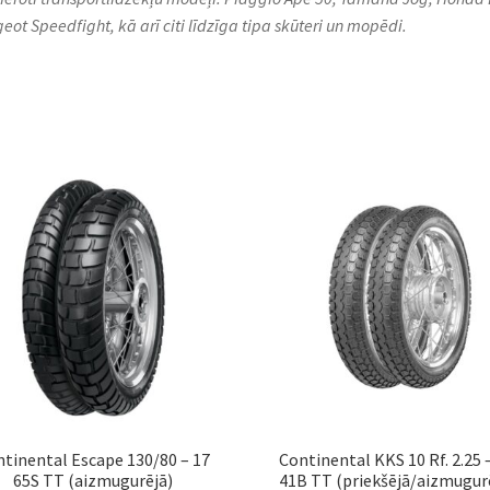
eot Speedfight, kā arī citi līdzīga tipa skūteri un mopēdi.
tinental Escape 130/80 – 17
Continental KKS 10 Rf. 2.25 
65S TT (aizmugurējā)
41B TT (priekšējā/aizmugur