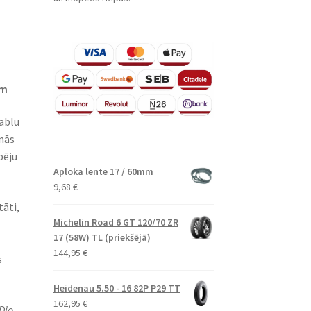
m​
ablu
nās
pēju
Aploka lente 17 / 60mm
9,68
€
tāti,
Michelin Road 6 GT 120/70 ZR
17 (58W) TL (priekšējā)
144,95
€
s
Heidenau 5.50 - 16 82P P29 TT
162,95
€
Dio,