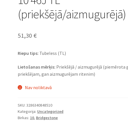
(priekšējā/aizmugurējā)
51,30
€
Riepu tips:
Tubeless (TL)
Lietošanas mērķis:
Priekšējā / aizmugurējā (piemērota 
priekšējam, gan aizmugurējam ritenim)
Nav noliktavā
SKU:
3286340848510
Kategorija:
Uncategorized
Birkas:
10
,
Bridgestone