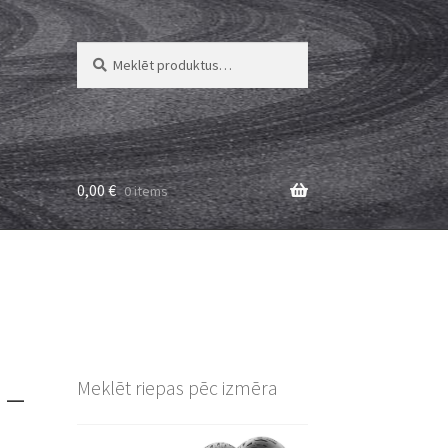
Meklēt:
Meklēt
0,00
€
0 items
 –
Meklēt riepas pēc izmēra