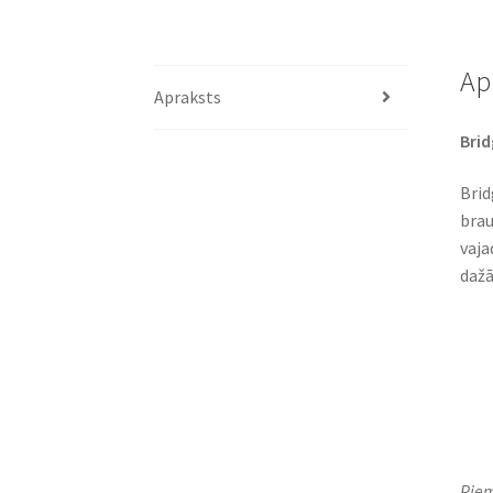
Ap
Apraksts
Brid
Brid
brau
vaja
dažā
Piem