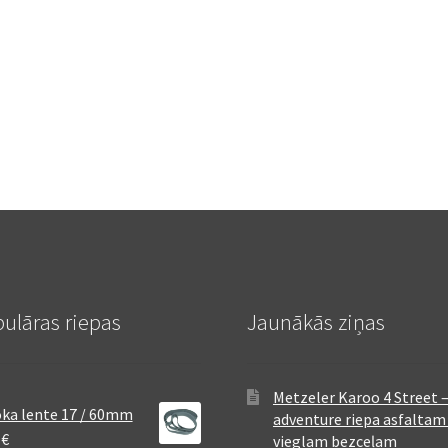
ulāras riepas
Jaunākās ziņas
Metzeler Karoo 4 Street 
ka lente 17 / 60mm
adventure riepa asfaltam
8
€
vieglam bezceļam