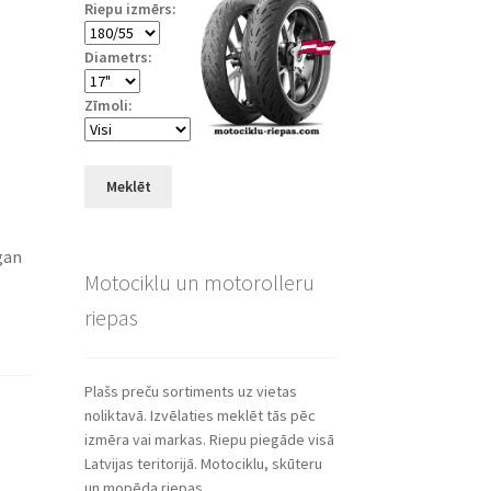
Riepu izmērs:
Diametrs:
Zīmoli:
Meklēt
gan
Motociklu un motorolleru
riepas
Plašs preču sortiments uz vietas
noliktavā. Izvēlaties meklēt tās pēc
izmēra vai markas. Riepu piegāde visā
Latvijas teritorijā. Motociklu, skūteru
un mopēda riepas.