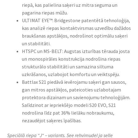
riepā, kas palielina saķeri uz mitra seguma un
pagarina riepas mūžu.​
ULTIMAT EYE™: Bridgestone patentētā tehnoloģija,
kas analizē riepas kontaktvirsmas uzvedību dažādos
braukšanas apstākļos, nodrošinot optimālu saķeri
un stabilitāti.​
HTSPC un MS-BELT: Augstas izturības tērauda josta
un monospirāles konstrukcija nodrošina riepas
strukturālo stabilitāti un samazina siltuma
uzkrāšanos, uzlabojot komfortu un veiktspēju.​
Battlax S21 piedāvā ievērojamu saķeri gan sausos,
gan mitros apstākļos, pateicoties uzlabotajam
protektora dizainam un savienojumu tehnoloģijām.
Salīdzinot ar iepriekšējo modeli S20 EVO, S21
nodrošina līdz pat 36% lielāku nobraukumu,
nezaudējot saķeres īpašības.
Speciālā riepa “J“ – variants. See rehvimudel ja selle