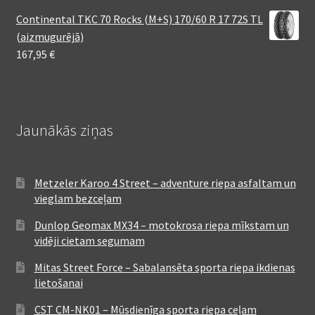
Continental TKC 70 Rocks (M+S) 170/60 R 17 72S TL
(aizmugurējā)
167,95
€
Jaunākās ziņas
Metzeler Karoo 4 Street – adventure riepa asfaltam un
vieglam bezceļam
Dunlop Geomax MX34 – motokrosa riepa mīkstam un
vidēji cietam segumam
Mitas Street Force – Sabalansēta sporta riepa ikdienas
lietošanai
CST CM-NK01 – Mūsdienīga sporta riepa ceļam