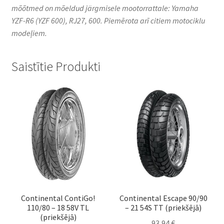
mõõtmed on mõeldud järgmisele mootorrattale: Yamaha
YZF-R6 (YZF 600), RJ27, 600. Piemērota arī citiem motociklu
modeļiem.
Saistītie Produkti
Continental ContiGo!
Continental Escape 90/90
110/80 – 18 58V TL
– 21 54S TT (priekšējā)
(priekšējā)
93,94
€