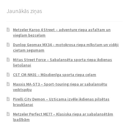
Jaunākās ziņas
Metzeler Karoo 4 Street – adventure riepa asfaltam un
vieglam bezceļam
Dunlop Geomax MX34 – motokrosa riepa mīkstam un vidēji
cietam segumam
Mitas Street Force – Sabalansēta sporta riepa ikdienas
lietošanai
CST CM-NK01 – Mūsdienīga sporta riepa ceļam
Maxxis MA-ST3 – Sport-touring riepa ar sabalansētu
veiktspēju
Pirelli City Demon – Uzticama izvēle ikdienas pilsētas
braukšanai
Metzeler Perfect ME77 – Klasiska riepa ar sabalansētām
īpašībām