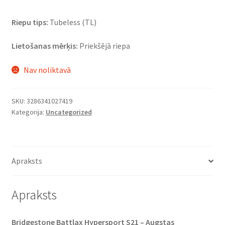
Riepu tips:
Tubeless (TL)
Lietošanas mērķis:
Priekšējā riepa
Nav noliktavā
SKU:
3286341027419
Kategorija:
Uncategorized
Apraksts
Apraksts
Bridgestone Battlax Hypersport S21 – Augstas