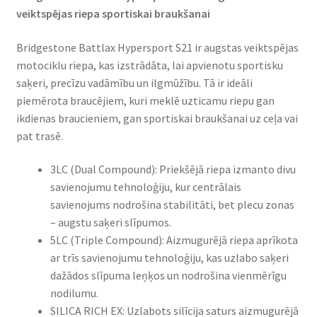
veiktspējas riepa sportiskai braukšanai
Bridgestone Battlax Hypersport S21 ir augstas veiktspējas
motociklu riepa, kas izstrādāta, lai apvienotu sportisku
saķeri, precīzu vadāmību un ilgmūžību. Tā ir ideāli
piemērota braucējiem, kuri meklē uzticamu riepu gan
ikdienas braucieniem, gan sportiskai braukšanai uz ceļa vai
pat trasē.
3LC (Dual Compound): Priekšējā riepa izmanto divu
savienojumu tehnoloģiju, kur centrālais
savienojums nodrošina stabilitāti, bet plecu zonas
– augstu saķeri slīpumos.​
5LC (Triple Compound): Aizmugurējā riepa aprīkota
ar trīs savienojumu tehnoloģiju, kas uzlabo saķeri
dažādos slīpuma leņķos un nodrošina vienmērīgu
nodilumu.​
SILICA RICH EX: Uzlabots silīcija saturs aizmugurējā