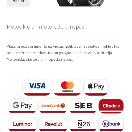
Meklēt
Motociklu un motorolleru riepas
Plašs preču sortiments uz vietas noliktavā. Izvēlaties meklēt tās
pēc izmēra vai markas. Riepu piegāde visā Latvijas teritorijā.
Motociklu, skūteru un mopēda riepas.