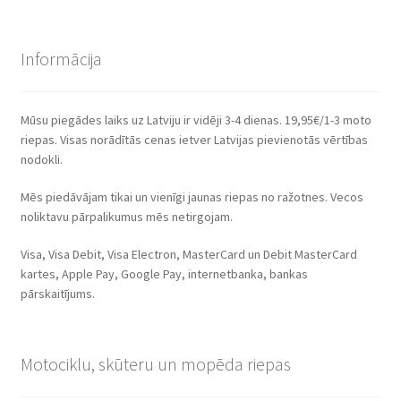
Informācija
Mūsu piegādes laiks uz Latviju ir vidēji 3-4 dienas. 19,95€/1-3 moto
riepas. Visas norādītās cenas ietver Latvijas pievienotās vērtības
nodokli.
Mēs piedāvājam tikai un vienīgi jaunas riepas no ražotnes. Vecos
noliktavu pārpalikumus mēs netirgojam.
Visa, Visa Debit, Visa Electron, MasterCard un Debit MasterCard
kartes, Apple Pay, Google Pay, internetbanka, bankas
pārskaitījums.
Motociklu, skūteru un mopēda riepas