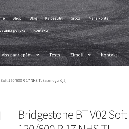
me
Shop
Blog
Kā pasūtīt
Grozs
Mans konts
vātuma politika
Kontakti
Viss par riepām
Tests
Zīmoli
Kontakti
Soft 120/600 R 17 NHS TL (aizmugurējā)
Bridgestone BT V02 Soft
120/600 R 17 NHS TL