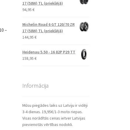
17 (58W) TL (priekšējā)
94,95
€
Michelin Road 6 GT 120/70 ZR
10 –
17 (58W) TL (priekšējā)
144,95
€
Heidenau 5.50 - 16 82P P29 TT
158,95
€
Informācija
Mūsu piegādes laiks uz Latviju ir vidēji
3-4 dienas. 19,95€/1-3 moto riepas.
Visas norādītās cenas ietver Latvijas
pievienotās vērtības nodokli.