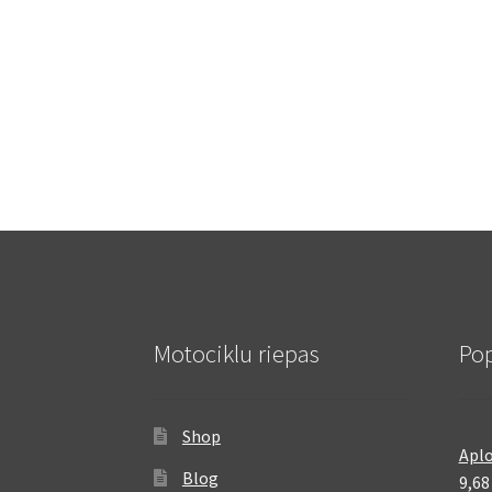
Motociklu riepas
Pop
Shop
Aplo
Blog
9,6