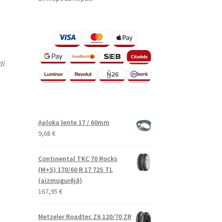
di
Aploka lente 17 / 60mm
9,68
€
Continental TKC 70 Rocks
(M+S) 170/60 R 17 72S TL
(aizmugurējā)
167,95
€
Metzeler Roadtec Z6 120/70 ZR