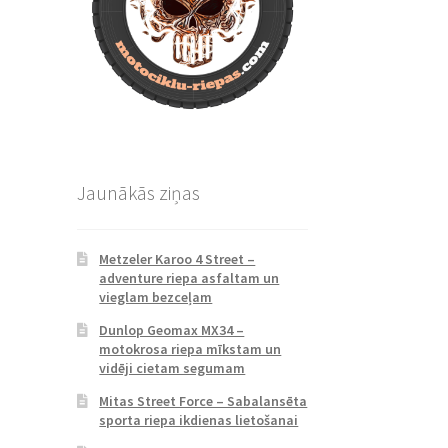
Jaunākās ziņas
Metzeler Karoo 4 Street –
adventure riepa asfaltam un
vieglam bezceļam
Dunlop Geomax MX34 –
motokrosa riepa mīkstam un
vidēji cietam segumam
Mitas Street Force – Sabalansēta
sporta riepa ikdienas lietošanai