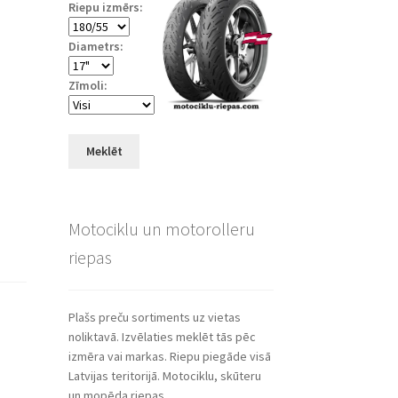
Riepu izmērs:
Diametrs:
Zīmoli:
Meklēt
Motociklu un motorolleru
riepas
Plašs preču sortiments uz vietas
noliktavā. Izvēlaties meklēt tās pēc
izmēra vai markas. Riepu piegāde visā
Latvijas teritorijā. Motociklu, skūteru
un mopēda riepas.