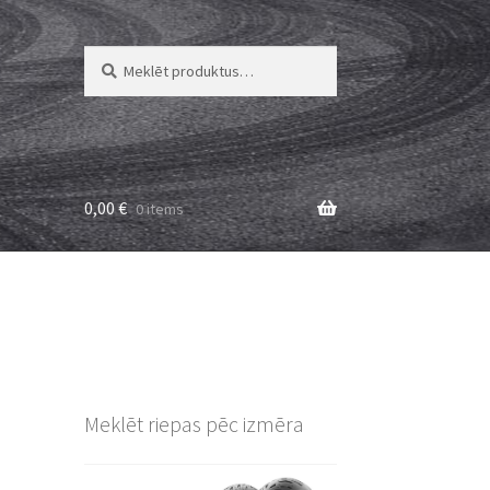
Meklēt:
Meklēt
0,00
€
0 items
Meklēt riepas pēc izmēra