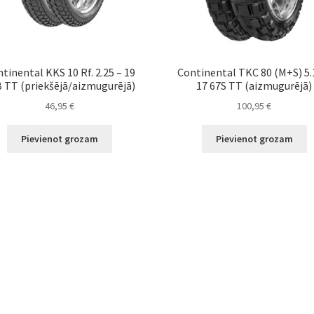
tinental KKS 10 Rf. 2.25 – 19
Continental TKC 80 (M+S) 5.
 TT (priekšējā/aizmugurējā)
17 67S TT (aizmugurējā)
46,95
€
100,95
€
Pievienot grozam
Pievienot grozam