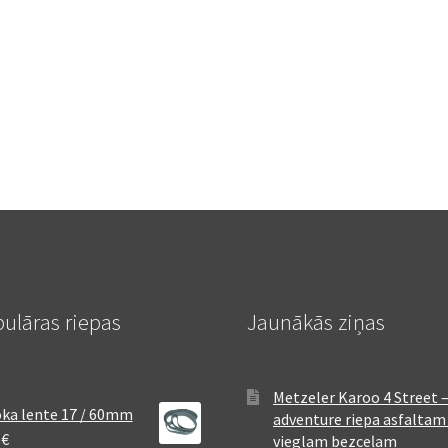
ulāras riepas
Jaunākās ziņas
Metzeler Karoo 4 Street 
ka lente 17 / 60mm
adventure riepa asfaltam
8
€
vieglam bezceļam