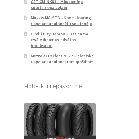
CST CM-NK01 – Mūsdienīga
sporta riepa ceļam
Maxxis MA-ST3 – Sport-touring
riepa ar sabalansētu veiktspēju
Pirelli City Demon – Uzticama
izvēle ikdienas pilsētas
braukšanai
Metzeler Perfect ME77 – Klasiska
riepa ar sabalansētām īpašībām
Motociklu riepas online