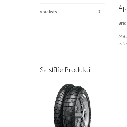
Ap
Apraksts
Bri
Moto
ražo
Saistītie Produkti