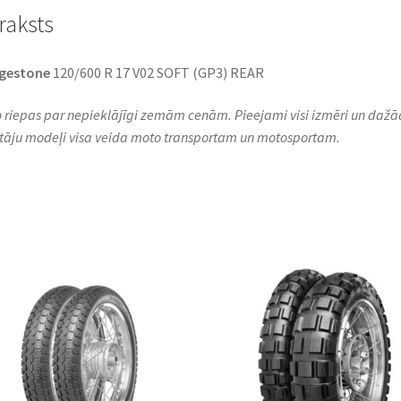
raksts
dgestone
120/600 R 17 V02 SOFT (GP3) REAR
 riepas par nepieklājīgi zemām cenām. Pieejami visi izmēri un dažā
tāju modeļi visa veida moto transportam un motosportam.