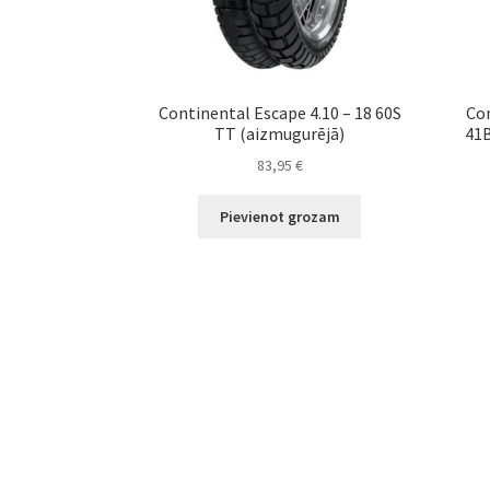
Continental Escape 4.10 – 18 60S
Con
TT (aizmugurējā)
41B
83,95
€
Pievienot grozam