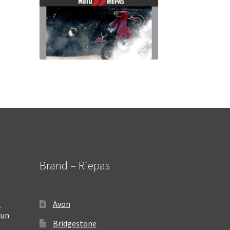
Brand – Riepas
–
Avon
 un
Bridgestone