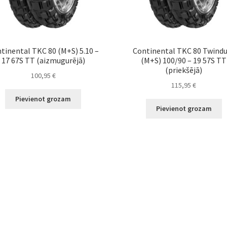
tinental TKC 80 (M+S) 5.10 –
Continental TKC 80 Twind
17 67S TT (aizmugurējā)
(M+S) 100/90 – 19 57S TT
(priekšējā)
100,95
€
115,95
€
Pievienot grozam
Pievienot grozam