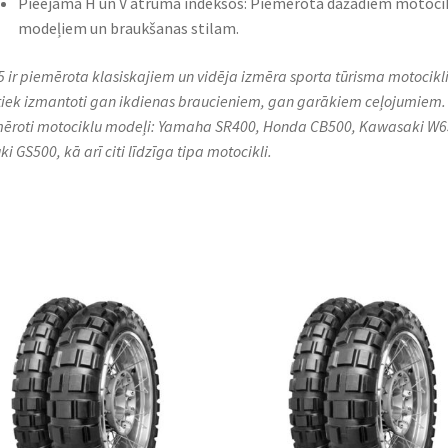
Pieejama H un V ātruma indeksos: Piemērota dažādiem motoci
modeļiem un braukšanas stilam.
5 ir piemērota klasiskajiem un vidēja izmēra sporta tūrisma motocikl
tiek izmantoti gan ikdienas braucieniem, gan garākiem ceļojumiem.
ēroti motociklu modeļi: Yamaha SR400, Honda CB500, Kawasaki W6
i GS500, kā arī citi līdzīga tipa motocikli.​