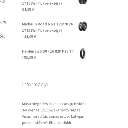
klu
17 (58W) TL (priekšējā)
94,95
€
iem,
Michelin Road 6 GT 120/70 ZR
17 (58W) TL (priekšējā)
50,
144,95
€
Heidenau 5.50 - 16 82P P29 TT
158,95
€
Informācija
Mūsu piegādes laiks uz Latviju ir vidēji
3-4 dienas. 19,95€/1-3 moto riepas.
Visas norādītās cenas ietver Latvijas
pievienotās vērtības nodokli.