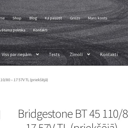
me
Shop
Blog
Kā pasūtīt
Grozs
Mans konts
vātuma politika
Kontakti
Viss par riepām
Tests
Zīmoli
Kontakti
10/80 – 17 57V TL (priekšējā)
Bridgestone BT 45 110/
– 17 57V TL (priekšējā)