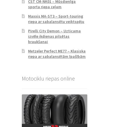
CST CM-NK01 – Mūsdienīga
sporta riepa ceļam
Maxxis MA-ST3 – Sport-touring
riepa ar sabalansētu veiktspēju
Pirelli City Demon – Uzticama
izvēle ikdienas pilsētas
braukšanai
Metzeler Perfect ME77 – Klasiska
riepa ar sabalansētām īpašībām
Motociklu riepas online