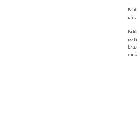
Brid
un v
Brid
izst
brau
mekl