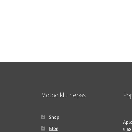
Motociklu riepas
Pop
Shop
Aplo
Blog
9,6