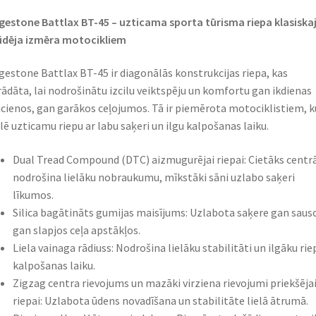
gestone Battlax BT-45 – uzticama sporta tūrisma riepa klasiska
idēja izmēra motocikliem​
gestone Battlax BT-45 ir diagonālās konstrukcijas riepa, kas
rādāta, lai nodrošinātu izcilu veiktspēju un komfortu gan ikdienas
cienos, gan garākos ceļojumos. Tā ir piemērota motociklistiem, k
ē uzticamu riepu ar labu saķeri un ilgu kalpošanas laiku.​
Dual Tread Compound (DTC) aizmugurējai riepai: Cietāks centr
nodrošina lielāku nobraukumu, mīkstāki sāni uzlabo saķeri
līkumos. ​
Silica bagātināts gumijas maisījums: Uzlabota saķere gan saus
gan slapjos ceļa apstākļos.
Liela vainaga rādiuss: Nodrošina lielāku stabilitāti un ilgāku rie
kalpošanas laiku.
Zigzag centra rievojums un mazāki virziena rievojumi priekšēja
riepai: Uzlabota ūdens novadīšana un stabilitāte lielā ātrumā.