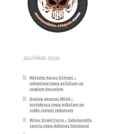
Jaunākās ziņas
Metzeler Karoo 4 Street –
adventure riepa asfaltam un
vieglam bezceļam
Dunlop Geomax MX34 –
motokrosa riepa mīkstam un
vidēji cietam segumam
Mitas Street Force – Sabalansēta
sporta riepa ikdienas lietošanai