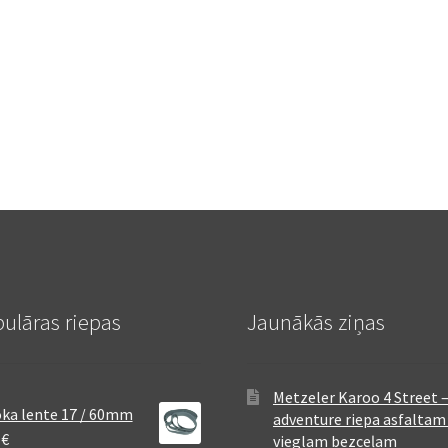
ulāras riepas
Jaunākās ziņas
Metzeler Karoo 4 Street 
ka lente 17 / 60mm
adventure riepa asfaltam
8
€
vieglam bezceļam