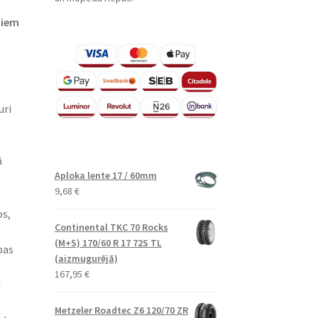
jiem
uri
ā
Aploka lente 17 / 60mm
9,68
€
os,
Continental TKC 70 Rocks
(M+S) 170/60 R 17 72S TL
pas
(aizmugurējā)
167,95
€
i
Metzeler Roadtec Z6 120/70 ZR