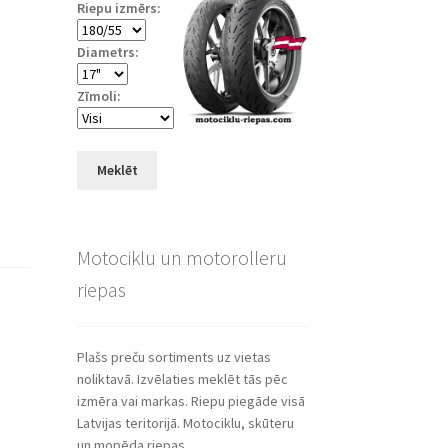
Riepu izmērs:
Diametrs:
Zīmoli:
Meklēt
Motociklu un motorolleru
riepas
Plašs preču sortiments uz vietas
noliktavā. Izvēlaties meklēt tās pēc
izmēra vai markas. Riepu piegāde visā
Latvijas teritorijā. Motociklu, skūteru
un mopēda riepas.