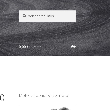
Meklēt:
Meklēt
0,00
€
0 items
80
Meklēt riepas pēc izmēra