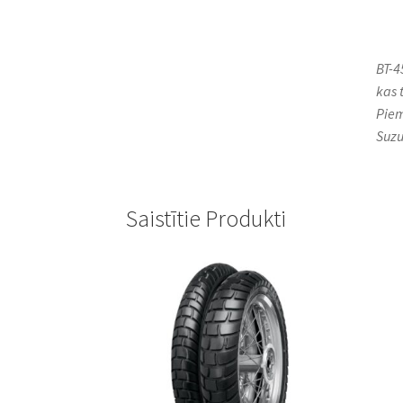
BT-4
kas 
Piem
Suzuk
Saistītie Produkti