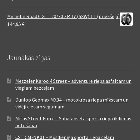
Michelin Road 6 GT 120/70 ZR 17 (58W) TL (priekšējā)
144,95
€
Jaunākās ziņas
Metzeler Karoo 4 Street – adventure riepa asfaltam un
vieglam bezceļam
Dunlop Geomax MX34 – motokrosa riepa mīkstam un
vidēji cietam segumam
Mitas Street Force – Sabalansēta sporta riepa ikdienas
lietošanai
CST CM-NK01 – Mūsdienīga sporta riepa ceļam