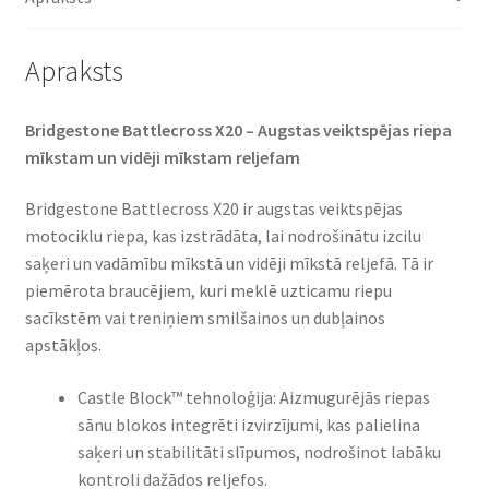
daudzums
Apraksts
Bridgestone Battlecross X20 – Augstas veiktspējas riepa
mīkstam un vidēji mīkstam reljefam
Bridgestone Battlecross X20 ir augstas veiktspējas
motociklu riepa, kas izstrādāta, lai nodrošinātu izcilu
saķeri un vadāmību mīkstā un vidēji mīkstā reljefā. Tā ir
piemērota braucējiem, kuri meklē uzticamu riepu
sacīkstēm vai treniņiem smilšainos un dubļainos
apstākļos.​
Castle Block™ tehnoloģija: Aizmugurējās riepas
sānu blokos integrēti izvirzījumi, kas palielina
saķeri un stabilitāti slīpumos, nodrošinot labāku
kontroli dažādos reljefos.​