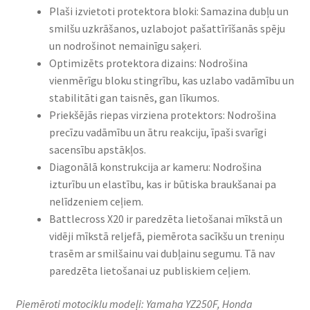
Plaši izvietoti protektora bloki: Samazina dubļu un
smilšu uzkrāšanos, uzlabojot pašattīrīšanās spēju
un nodrošinot nemainīgu saķeri.​
Optimizēts protektora dizains: Nodrošina
vienmērīgu bloku stingrību, kas uzlabo vadāmību un
stabilitāti gan taisnēs, gan līkumos.​
Priekšējās riepas virziena protektors: Nodrošina
precīzu vadāmību un ātru reakciju, īpaši svarīgi
sacensību apstākļos.​
Diagonālā konstrukcija ar kameru: Nodrošina
izturību un elastību, kas ir būtiska braukšanai pa
nelīdzeniem ceļiem.​
Battlecross X20 ir paredzēta lietošanai mīkstā un
vidēji mīkstā reljefā, piemērota sacīkšu un treniņu
trasēm ar smilšainu vai dubļainu segumu. Tā nav
paredzēta lietošanai uz publiskiem ceļiem.​
Piemēroti motociklu modeļi: Yamaha YZ250F, Honda