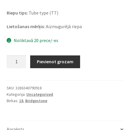
Riepu tips:
Tube type (TT)
Lietošanas mērķis:
Aizmugurējā riepa
Noliktavā 20 prece/-es
Bridgestone
Pievienot grozam
X
20
110/100
-
SKU:
3286340790918
Kategorija:
Uncategorized
18
Birkas:
18
,
Bridgestone
64M
NHS
TT
(aizmugurējā)
Apraksts