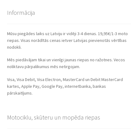
Informācija
Mūsu piegādes laiks uz Latviju ir vidēji 3-4 dienas. 19,95€/1-3 moto
riepas. Visas norādītās cenas ietver Latvijas pievienotās vērtības
nodokli.
Mēs piedāvājam tikai un vienīgi jaunas riepas no ražotnes. Vecos
noliktavu pārpalikumus mēs netirgojam.
Visa, Visa Debit, Visa Electron, MasterCard un Debit MasterCard
kartes, Apple Pay, Google Pay, internetbanka, bankas
pārskaitījums.
Motociklu, skūteru un mopēda riepas