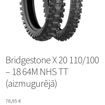
Bridgestone X 20 110/100
– 18 64M NHS TT
(aizmugurējā)
78,95
€