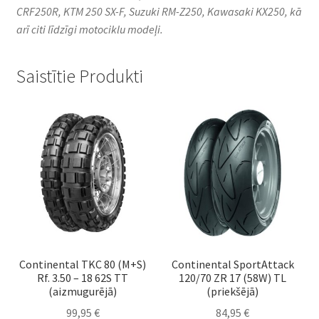
CRF250R, KTM 250 SX-F, Suzuki RM-Z250, Kawasaki KX250, kā
arī citi līdzīgi motociklu modeļi.
Saistītie Produkti
Continental TKC 80 (M+S)
Continental SportAttack
Rf. 3.50 – 18 62S TT
120/70 ZR 17 (58W) TL
(aizmugurējā)
(priekšējā)
99,95
€
84,95
€