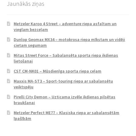
Jaunākās ziņas
Metzeler Karoo 4 Street – adventure riepa asfaltam un
vieglam bezceļam
Dunlop Geomax MX34 – motokrosa riepa mīkstam un vidēji
cietam segumam
Mitas Street Force – Sabalansēta sporta riepa ikdienas
lietošanai
CST CM-NK01 – Mūsdienīga sporta riepa ceļam
Maxxis MA-ST3 – Sport-touring riepa ar sabalansētu
veiktspēju
Pirelli City Demon – Uzticama izvēle ikdienas pilsētas
braukšanai
Metzeler Perfect ME77 – Klasiska riepa ar sabalansētām
īpašībām