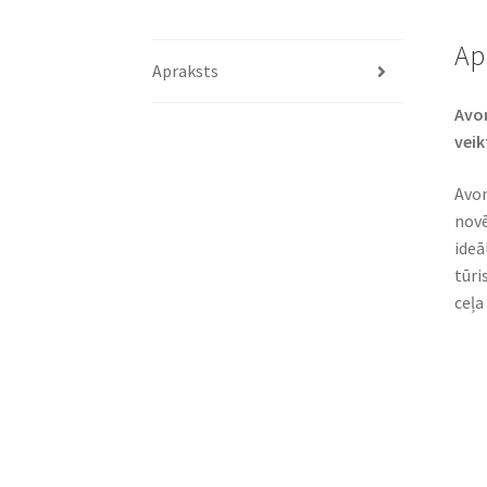
Ap
Apraksts
Avon
veik
Avon
novē
ideā
tūri
ceļa