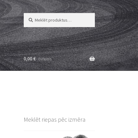
Meklēt:
Meklēt
0,00
€
0 items
Meklēt riepas pēc izmēra