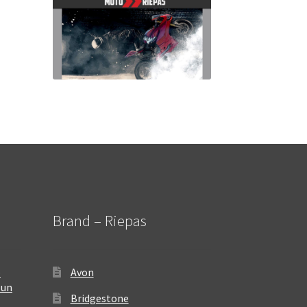
Brand – Riepas
–
Avon
 un
Bridgestone