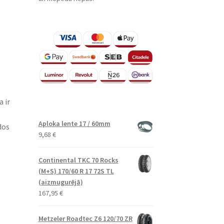
 ir
Aploka lente 17 / 60mm
dos
9,68
€
Continental TKC 70 Rocks
(M+S) 170/60 R 17 72S TL
(aizmugurējā)
167,95
€
Metzeler Roadtec Z6 120/70 ZR