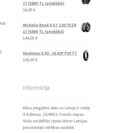
17 (58W) TL (priekšējā)
94,95
€
kus
Michelin Road 6 GT 120/70 ZR
17 (58W) TL (priekšējā)
144,95
€
ī
Heidenau 5.50 - 16 82P P29 TT
158,95
€
Informācija
Mūsu piegādes laiks uz Latviju ir vidēji
3-4 dienas. 19,95€/1-3 moto riepas.
Visas norādītās cenas ietver Latvijas
pievienotās vērtības nodokli.