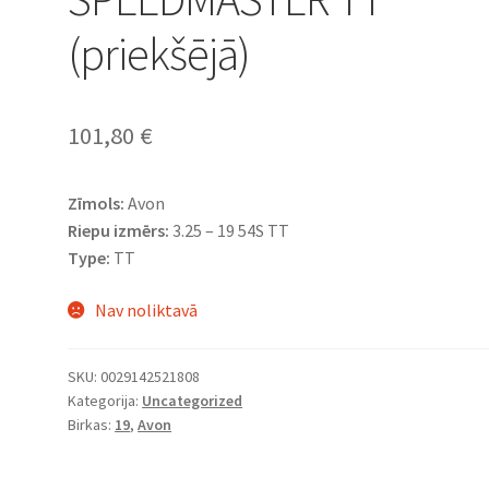
(priekšējā)
101,80
€
Zīmols:
Avon
Riepu izmērs:
3.25 – 19 54S TT
Type:
TT
Nav noliktavā
SKU:
0029142521808
Kategorija:
Uncategorized
Birkas:
19
,
Avon