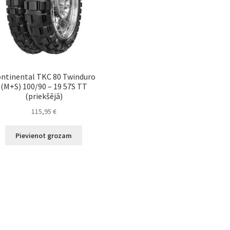
ntinental TKC 80 Twinduro
(M+S) 100/90 – 19 57S TT
(priekšējā)
115,95
€
Pievienot grozam