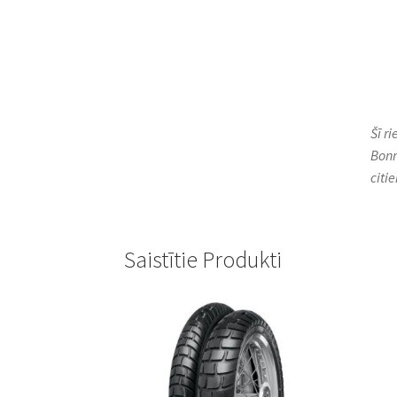
Šī r
Bonn
citi
Saistītie Produkti