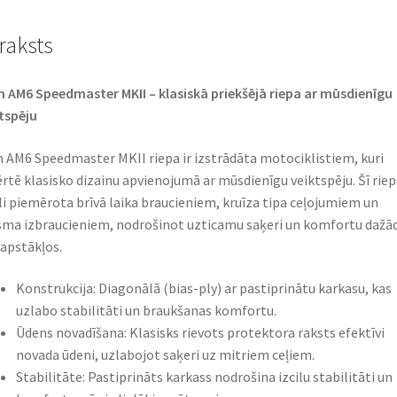
raksts
 AM6 Speedmaster MKII – klasiskā priekšējā riepa ar mūsdienīgu
tspēju​
 AM6 Speedmaster MKII riepa ir izstrādāta motociklistiem, kuri
rtē klasisko dizainu apvienojumā ar mūsdienīgu veiktspēju. Šī riepa
li piemērota brīvā laika braucieniem, kruīza tipa ceļojumiem un
sma izbraucieniem, nodrošinot uzticamu saķeri un komfortu dažā
 apstākļos.​
Konstrukcija: Diagonālā (bias-ply) ar pastiprinātu karkasu, kas
uzlabo stabilitāti un braukšanas komfortu.​
Ūdens novadīšana: Klasisks rievots protektora raksts efektīvi
novada ūdeni, uzlabojot saķeri uz mitriem ceļiem.​
Stabilitāte: Pastiprināts karkass nodrošina izcilu stabilitāti un