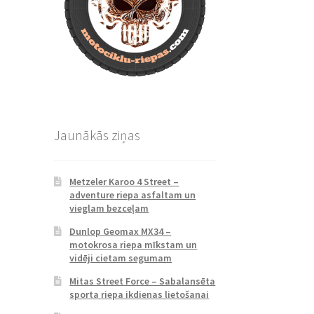
Jaunākās ziņas
Metzeler Karoo 4 Street –
adventure riepa asfaltam un
vieglam bezceļam
Dunlop Geomax MX34 –
motokrosa riepa mīkstam un
vidēji cietam segumam
Mitas Street Force – Sabalansēta
sporta riepa ikdienas lietošanai