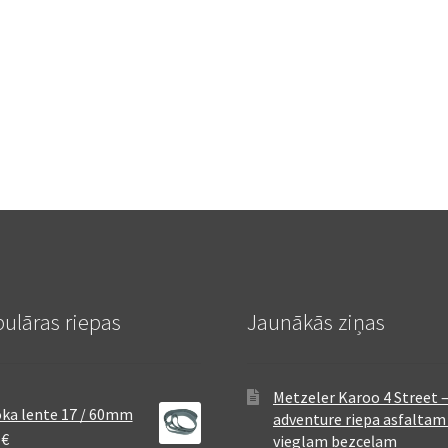
ulāras riepas
Jaunākās ziņas
Metzeler Karoo 4 Street 
ka lente 17 / 60mm
adventure riepa asfaltam
8
€
vieglam bezceļam