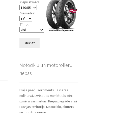
Riepu izmērs:
Diametrs:
Zīmoli:
Meklēt
Motociklu un motorolleru
riepas
Plašs preču sortiments uz vietas
noliktavā. Izvēlaties meklēt tās pēc
izmēra vai markas. Riepu piegāde visā
Latvijas teritorijā. Motociklu, skūteru
un mopēda riepas.