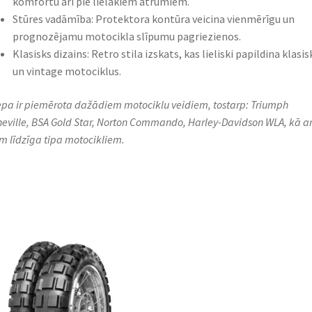
komfortu arī pie lielākiem ātrumiem.​
Stūres vadāmība: Protektora kontūra veicina vienmērīgu un
prognozējamu motocikla slīpumu pagriezienos.​
Klasisks dizains: Retro stila izskats, kas lieliski papildina klasis
un vintage motociklus.​
iepa ir piemērota dažādiem motociklu veidiem, tostarp: Triumph
eville, BSA Gold Star, Norton Commando, Harley-Davidson WLA, kā ar
em līdzīga tipa motocikliem.