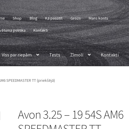
me
Shop
Blog
Kā pasūtīt
Grozs
Mans konts
vātuma politika
Kontakti
Viss par riepām
Tests
Zīmoli
Kontakti
 AM6 SPEEDMASTER TT (priekšējā)
Avon 3.25 – 19 54S AM6
SPEEDMASTER TT