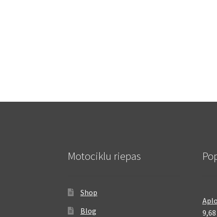
Motociklu riepas
Pop
Shop
Aplo
Blog
9,6