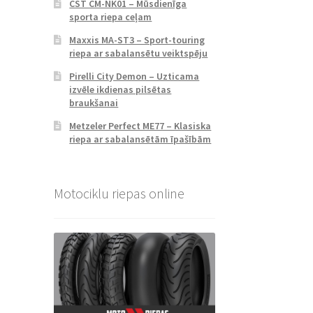
CST CM-NK01 – Mūsdienīga
sporta riepa ceļam
Maxxis MA-ST3 – Sport-touring
riepa ar sabalansētu veiktspēju
Pirelli City Demon – Uzticama
izvēle ikdienas pilsētas
braukšanai
Metzeler Perfect ME77 – Klasiska
riepa ar sabalansētām īpašībām
Motociklu riepas online