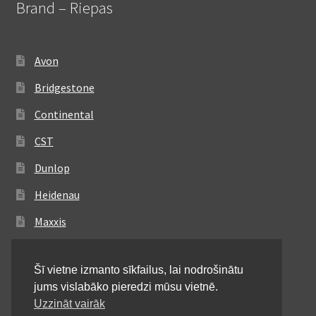
Brand – Riepas
Avon
Bridgestone
Continental
CST
Dunlop
Heidenau
Maxxis
Metzeler
Šī vietne izmanto sīkfailus, lai nodrošinātu
Michelin
jums vislabāko pieredzi mūsu vietnē.
Mitas
Uzzināt vairāk