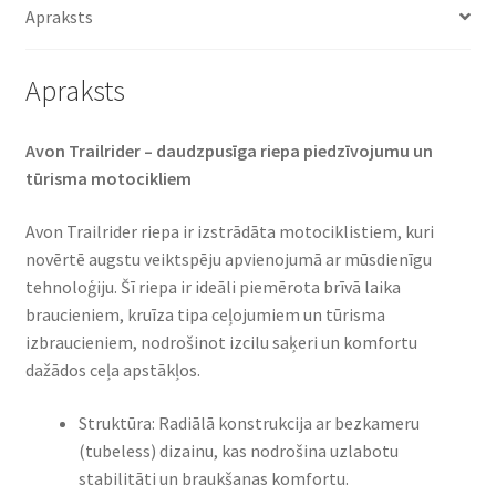
Apraksts
Apraksts
Avon Trailrider – daudzpusīga riepa piedzīvojumu un
tūrisma motocikliem​
Avon Trailrider riepa ir izstrādāta motociklistiem, kuri
novērtē augstu veiktspēju apvienojumā ar mūsdienīgu
tehnoloģiju. Šī riepa ir ideāli piemērota brīvā laika
braucieniem, kruīza tipa ceļojumiem un tūrisma
izbraucieniem, nodrošinot izcilu saķeri un komfortu
dažādos ceļa apstākļos.​
Struktūra: Radiālā konstrukcija ar bezkameru
(tubeless) dizainu, kas nodrošina uzlabotu
stabilitāti un braukšanas komfortu.​