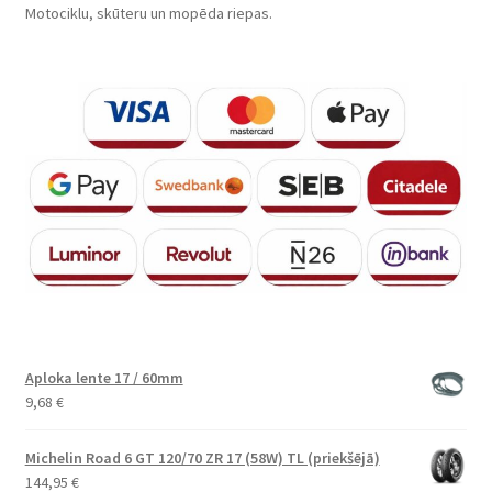
Motociklu, skūteru un mopēda riepas.
Aploka lente 17 / 60mm
9,68
€
Michelin Road 6 GT 120/70 ZR 17 (58W) TL (priekšējā)
144,95
€