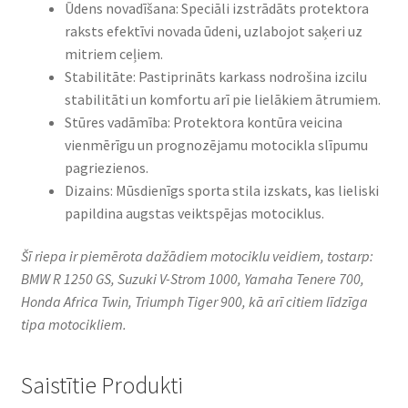
Ūdens novadīšana: Speciāli izstrādāts protektora
raksts efektīvi novada ūdeni, uzlabojot saķeri uz
mitriem ceļiem.​
Stabilitāte: Pastiprināts karkass nodrošina izcilu
stabilitāti un komfortu arī pie lielākiem ātrumiem.​
Stūres vadāmība: Protektora kontūra veicina
vienmērīgu un prognozējamu motocikla slīpumu
pagriezienos.​
Dizains: Mūsdienīgs sporta stila izskats, kas lieliski
papildina augstas veiktspējas motociklus.​
Šī riepa ir piemērota dažādiem motociklu veidiem, tostarp:
BMW R 1250 GS, Suzuki V-Strom 1000, Yamaha Tenere 700,
Honda Africa Twin, Triumph Tiger 900, kā arī citiem līdzīga
tipa motocikliem.
Saistītie Produkti