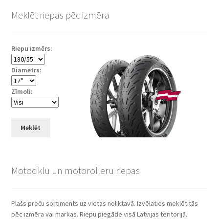
Meklēt riepas pēc izmēra
Riepu izmērs:
Diametrs:
Zīmoli:
Meklēt
Motociklu un motorolleru riepas
Plašs preču sortiments uz vietas noliktavā. Izvēlaties meklēt tās
pēc izmēra vai markas. Riepu piegāde visā Latvijas teritorijā.