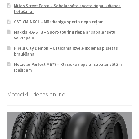
Mitas Street Force – Sabalansēta sporta riepa ikdienas
lietošanai
CST CM-NK01 – Mūsdienīga sporta riepa ceļam
Maxxis MA-ST3 – Sport-touring riepa ar sabalansētu
veiktspēju
Pirelli City Demon – Uzticama izvēle ikdienas pilsētas
braukšanai
Metzeler Perfect ME77 – Klasiska riepa ar sabalansētām
īpašībām
Motociklu riepas online