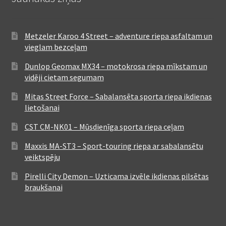
Metzeler Karoo 4 Street – adventure riepa asfaltam un
vieglam bezceļam
Dunlop Geomax MX34 – motokrosa riepa mīkstam un
vidēji cietam segumam
Mitas Street Force – Sabalansēta sporta riepa ikdienas
lietošanai
CST CM-NK01 – Mūsdienīga sporta riepa ceļam
Maxxis MA-ST3 – Sport-touring riepa ar sabalansētu
veiktspēju
Pirelli City Demon – Uzticama izvēle ikdienas pilsētas
braukšanai