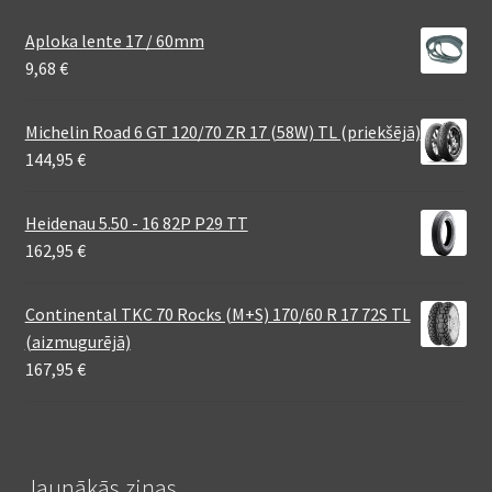
Aploka lente 17 / 60mm
9,68
€
Michelin Road 6 GT 120/70 ZR 17 (58W) TL (priekšējā)
144,95
€
Heidenau 5.50 - 16 82P P29 TT
162,95
€
Continental TKC 70 Rocks (M+S) 170/60 R 17 72S TL
(aizmugurējā)
167,95
€
Jaunākās ziņas