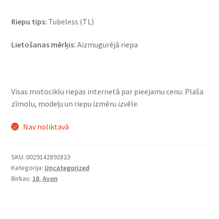
Riepu tips:
Tubeless (TL)
Lietošanas mērķis:
Aizmugurējā riepa
Visas motociklu riepas internetā par pieejamu cenu. Plaša
zīmolu, modeļu un riepu izmēru izvēle.
Nav noliktavā
SKU:
0029142892823
Kategorija:
Uncategorized
Birkas:
18
,
Avon