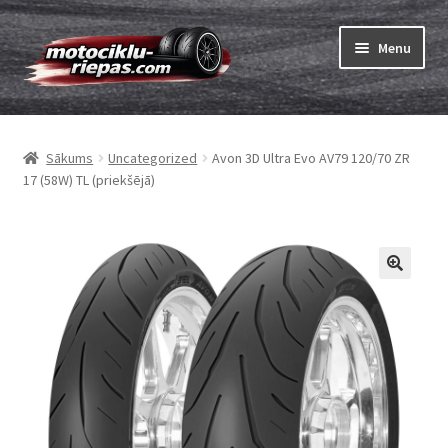
Skip
Skip
Menu
to
to
navigation
content
Expand
Riepas
child
Sākums
Uncategorized
Avon 3D Ultra Evo AV79 120/70 ZR
menu
Expand
Kameras
17 (58W) TL (priekšējā)
child
menu
Pasūtīt
Expand
Viss par riepām
child
menu
Tests
Expand
Zīmoli
child
menu
Kontakti