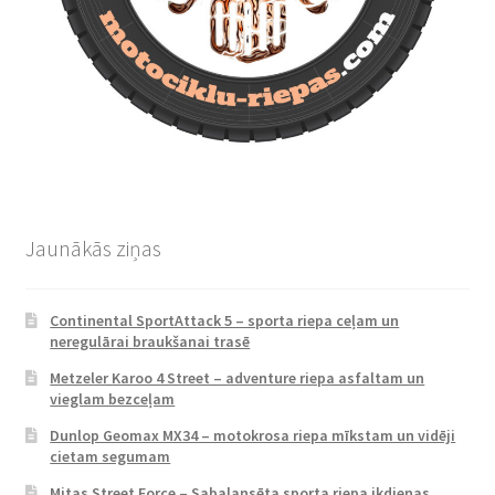
Jaunākās ziņas
Continental SportAttack 5 – sporta riepa ceļam un
neregulārai braukšanai trasē
Metzeler Karoo 4 Street – adventure riepa asfaltam un
vieglam bezceļam
Dunlop Geomax MX34 – motokrosa riepa mīkstam un vidēji
cietam segumam
Mitas Street Force – Sabalansēta sporta riepa ikdienas