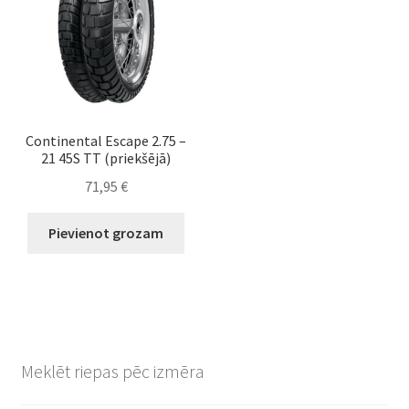
Continental Escape 2.75 –
21 45S TT (priekšējā)
71,95
€
Pievienot grozam
Meklēt riepas pēc izmēra