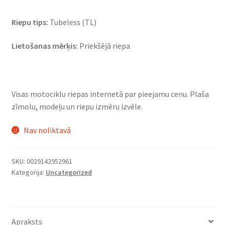
Riepu tips:
Tubeless (TL)
Lietošanas mērķis:
Priekšējā riepa
Visas motociklu riepas internetā par pieejamu cenu. Plaša
zīmolu, modeļu un riepu izmēru izvēle.
Nav noliktavā
SKU:
0029142952961
Kategorija:
Uncategorized
Apraksts