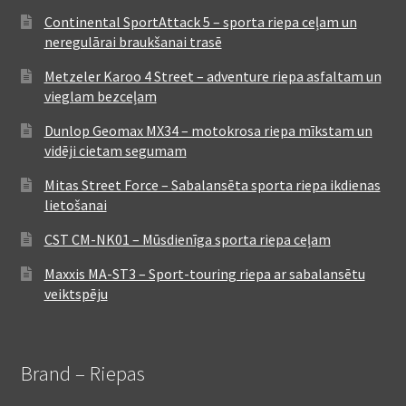
Continental SportAttack 5 – sporta riepa ceļam un
neregulārai braukšanai trasē
Metzeler Karoo 4 Street – adventure riepa asfaltam un
vieglam bezceļam
Dunlop Geomax MX34 – motokrosa riepa mīkstam un
vidēji cietam segumam
Mitas Street Force – Sabalansēta sporta riepa ikdienas
lietošanai
CST CM-NK01 – Mūsdienīga sporta riepa ceļam
Maxxis MA-ST3 – Sport-touring riepa ar sabalansētu
veiktspēju
Brand – Riepas