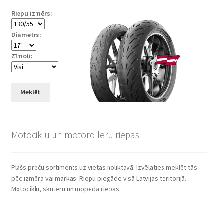
Riepu izmērs:
Diametrs:
Zīmoli:
Meklēt
Motociklu un motorolleru riepas
Plašs preču sortiments uz vietas noliktavā. Izvēlaties meklēt tās
pēc izmēra vai markas. Riepu piegāde visā Latvijas teritorijā.
Motociklu, skūteru un mopēda riepas.