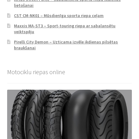
lietošanai
CST CM-NK01 – Mūsdienīga sporta riepa ceļam
Maxxis MA-ST3 – Sport-touring riepa ar sabalansētu
veiktspēju
Pirelli City Demon – Uzticama izvēle ikdienas pilsētas
braukšanai
Motociklu riepas online