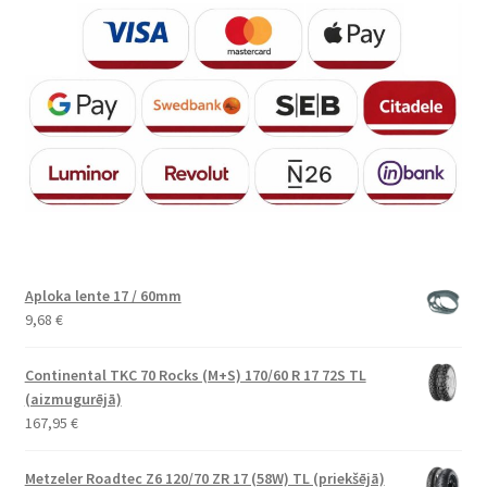
Aploka lente 17 / 60mm
9,68
€
Continental TKC 70 Rocks (M+S) 170/60 R 17 72S TL
(aizmugurējā)
167,95
€
Metzeler Roadtec Z6 120/70 ZR 17 (58W) TL (priekšējā)