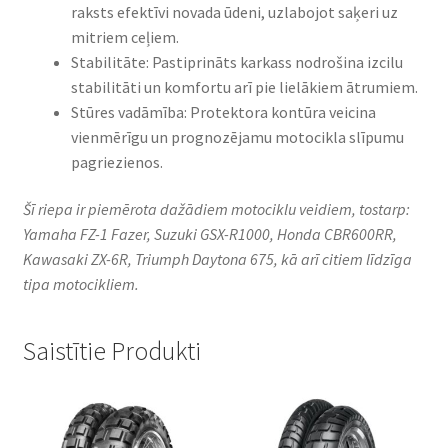
raksts efektīvi novada ūdeni, uzlabojot saķeri uz
mitriem ceļiem.​
Stabilitāte: Pastiprināts karkass nodrošina izcilu
stabilitāti un komfortu arī pie lielākiem ātrumiem.​
Stūres vadāmība: Protektora kontūra veicina
vienmērīgu un prognozējamu motocikla slīpumu
pagriezienos.​
Šī riepa ir piemērota dažādiem motociklu veidiem, tostarp:
Yamaha FZ-1 Fazer, Suzuki GSX-R1000, Honda CBR600RR,
Kawasaki ZX-6R, Triumph Daytona 675, kā arī citiem līdzīga
tipa motocikliem.
Saistītie Produkti