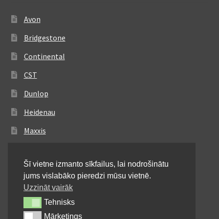
Avon
Bridgestone
Continental
CST
Dunlop
Heidenau
Maxxis
Metzeler
Šī vietne izmanto sīkfailus, lai nodrošinātu
Michelin
jums vislabāko pieredzi mūsu vietnē.
Mitas
Uzzināt vairāk
Tehnisks
Tehnisks
Pirelli
Mārketings
Mārketings