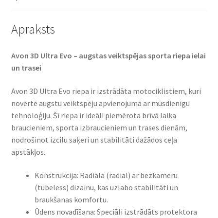
Apraksts
Avon 3D Ultra Evo – augstas veiktspējas sporta riepa ielai
un trasei​
Avon 3D Ultra Evo riepa ir izstrādāta motociklistiem, kuri
novērtē augstu veiktspēju apvienojumā ar mūsdienīgu
tehnoloģiju. Šī riepa ir ideāli piemērota brīvā laika
braucieniem, sporta izbraucieniem un trases dienām,
nodrošinot izcilu saķeri un stabilitāti dažādos ceļa
apstākļos.​
Konstrukcija: Radiālā (radial) ar bezkameru
(tubeless) dizainu, kas uzlabo stabilitāti un
braukšanas komfortu.​
Ūdens novadīšana: Speciāli izstrādāts protektora