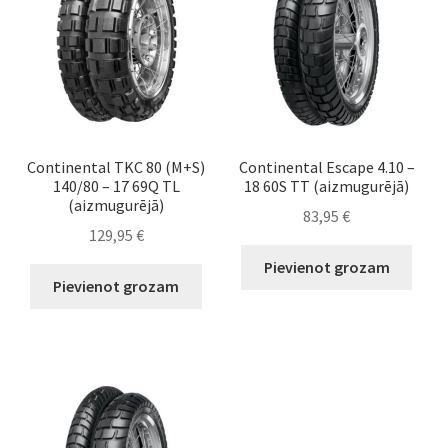
Continental TKC 80 (M+S)
Continental Escape 4.10 –
140/80 – 17 69Q TL
18 60S TT (aizmugurējā)
(aizmugurējā)
83,95
€
129,95
€
Pievienot grozam
Pievienot grozam