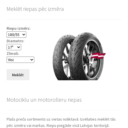
Meklēt riepas pēc izmēra
Riepu izmērs:
Diametrs:
Zīmoli:
Meklēt
Motociklu un motorolleru riepas
Plašs preču sortiments uz vietas noliktavā. Izvēlaties meklēt tās
pēc izmēra vai markas. Riepu piegāde visā Latvijas teritorijā.