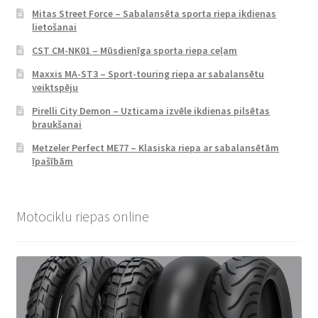
Mitas Street Force – Sabalansēta sporta riepa ikdienas
lietošanai
CST CM-NK01 – Mūsdienīga sporta riepa ceļam
Maxxis MA-ST3 – Sport-touring riepa ar sabalansētu
veiktspēju
Pirelli City Demon – Uzticama izvēle ikdienas pilsētas
braukšanai
Metzeler Perfect ME77 – Klasiska riepa ar sabalansētām
īpašībām
Motociklu riepas online