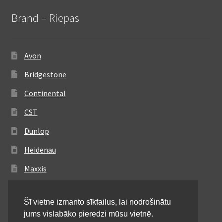
Brand – Riepas
Avon
Bridgestone
Continental
CST
Dunlop
Heidenau
Maxxis
Metzeler
Šī vietne izmanto sīkfailus, lai nodrošinātu
Michelin
jums vislabāko pieredzi mūsu vietnē.