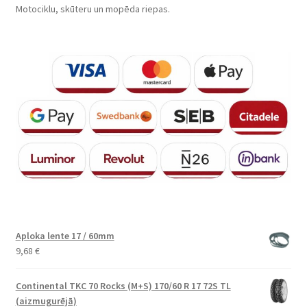
Motociklu, skūteru un mopēda riepas.
Aploka lente 17 / 60mm
9,68
€
Continental TKC 70 Rocks (M+S) 170/60 R 17 72S TL
(aizmugurējā)