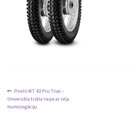
Ziņu
Previous
Pirelli MT 43 Pro Trial –
post:
Universāla triāla riepa ar ceļa
izvēlne
homologāciju