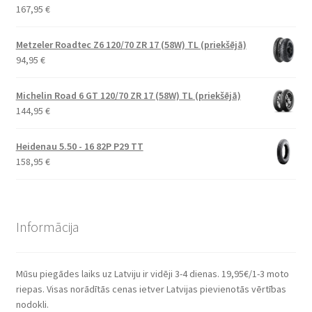
167,95
€
Metzeler Roadtec Z6 120/70 ZR 17 (58W) TL (priekšējā)
94,95
€
Michelin Road 6 GT 120/70 ZR 17 (58W) TL (priekšējā)
144,95
€
Heidenau 5.50 - 16 82P P29 TT
158,95
€
Informācija
Mūsu piegādes laiks uz Latviju ir vidēji 3-4 dienas. 19,95€/1-3 moto
riepas. Visas norādītās cenas ietver Latvijas pievienotās vērtības
nodokli.