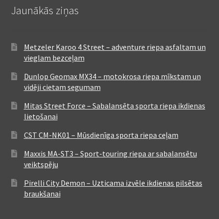
Jaunākās ziņas
Metzeler Karoo 4 Street – adventure riepa asfaltam un
vieglam bezceļam
Dunlop Geomax MX34 – motokrosa riepa mīkstam un
vidēji cietam segumam
Mitas Street Force – Sabalansēta sporta riepa ikdienas
lietošanai
CST CM-NK01 – Mūsdienīga sporta riepa ceļam
Maxxis MA-ST3 – Sport-touring riepa ar sabalansētu
veiktspēju
Pirelli City Demon – Uzticama izvēle ikdienas pilsētas
braukšanai