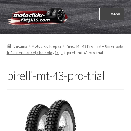
Skip
Skip
Menu
to
to
navigation
content
Expand
Riepas
child
Sākums
Motociklu Riepas
Pirelli MT 43 Pro Trial – Universāla
menu
Expand
Kameras
triāla riepa ar ceļa homologāciju
pirelli-mt-43-pro-trial
child
menu
Pasūtīt
pirelli-mt-43-pro-trial
Expand
Viss par riepām
child
menu
Tests
Expand
Zīmoli
child
menu
Kontakti