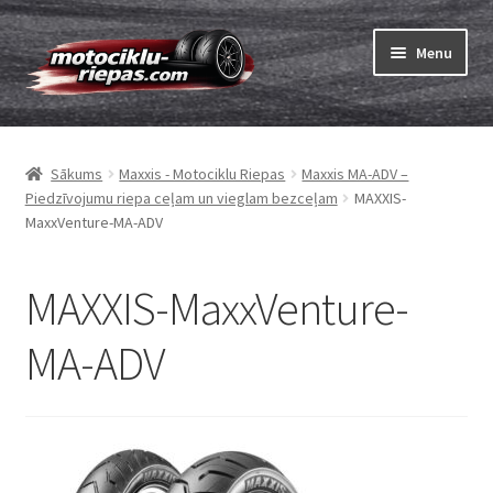
Skip
Skip
Menu
to
to
navigation
content
Expand
Riepas
child
Sākums
Maxxis - Motociklu Riepas
Maxxis MA-ADV –
menu
Expand
Kameras
Piedzīvojumu riepa ceļam un vieglam bezceļam
MAXXIS-
child
MaxxVenture-MA-ADV
menu
Pasūtīt
MAXXIS-MaxxVenture-
Expand
Viss par riepām
child
MA-ADV
menu
Tests
Expand
Zīmoli
child
menu
Kontakti