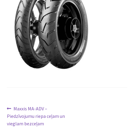
Ziņu
Previous
Maxxis MA-ADV –
post:
Piedzīvojumu riepa ceļam un
izvēlne
vieglam bezceļam