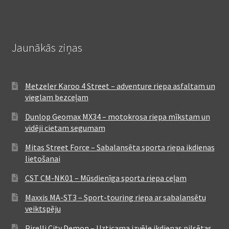
Jaunākās ziņas
Metzeler Karoo 4 Street – adventure riepa asfaltam un
vieglam bezceļam
Dunlop Geomax MX34 – motokrosa riepa mīkstam un
vidēji cietam segumam
Mitas Street Force – Sabalansēta sporta riepa ikdienas
lietošanai
CST CM-NK01 – Mūsdienīga sporta riepa ceļam
Maxxis MA-ST3 – Sport-touring riepa ar sabalansētu
veiktspēju
Pirelli City Demon – Uzticama izvēle ikdienas pilsētas