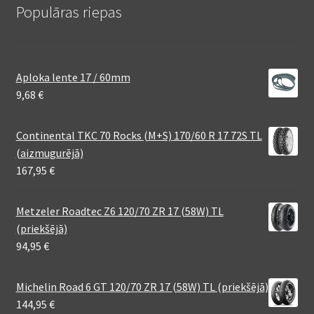
Populāras riepas
Aploka lente 17 / 60mm
9,68
€
Continental TKC 70 Rocks (M+S) 170/60 R 17 72S TL
(aizmugurējā)
167,95
€
Metzeler Roadtec Z6 120/70 ZR 17 (58W) TL
(priekšējā)
94,95
€
Michelin Road 6 GT 120/70 ZR 17 (58W) TL (priekšējā)
144,95
€