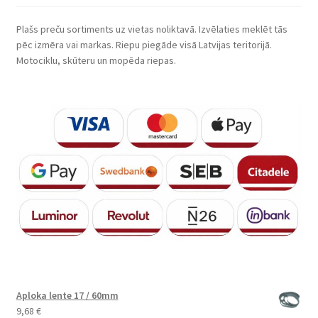
Plašs preču sortiments uz vietas noliktavā. Izvēlaties meklēt tās
pēc izmēra vai markas. Riepu piegāde visā Latvijas teritorijā.
Motociklu, skūteru un mopēda riepas.
Aploka lente 17 / 60mm
9,68
€