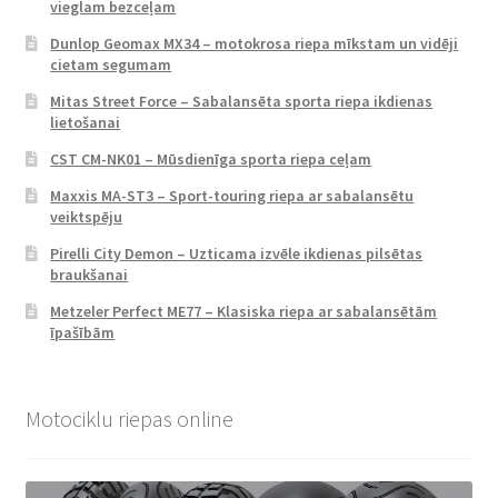
vieglam bezceļam
Dunlop Geomax MX34 – motokrosa riepa mīkstam un vidēji
cietam segumam
Mitas Street Force – Sabalansēta sporta riepa ikdienas
lietošanai
CST CM-NK01 – Mūsdienīga sporta riepa ceļam
Maxxis MA-ST3 – Sport-touring riepa ar sabalansētu
veiktspēju
Pirelli City Demon – Uzticama izvēle ikdienas pilsētas
braukšanai
Metzeler Perfect ME77 – Klasiska riepa ar sabalansētām
īpašībām
Motociklu riepas online