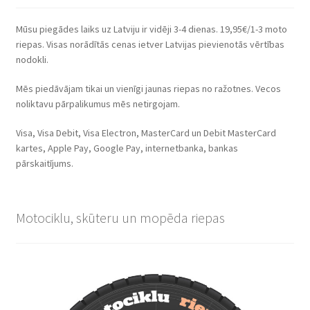
Mūsu piegādes laiks uz Latviju ir vidēji 3-4 dienas. 19,95€/1-3 moto
riepas. Visas norādītās cenas ietver Latvijas pievienotās vērtības
nodokli.
Mēs piedāvājam tikai un vienīgi jaunas riepas no ražotnes. Vecos
noliktavu pārpalikumus mēs netirgojam.
Visa, Visa Debit, Visa Electron, MasterCard un Debit MasterCard
kartes, Apple Pay, Google Pay, internetbanka, bankas
pārskaitījums.
Motociklu, skūteru un mopēda riepas