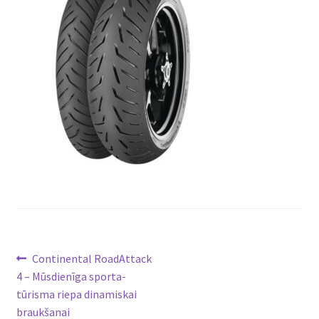
Ziņu
Previous
Continental RoadAttack
post:
4 – Mūsdienīga sporta-
izvēlne
tūrisma riepa dinamiskai
braukšanai