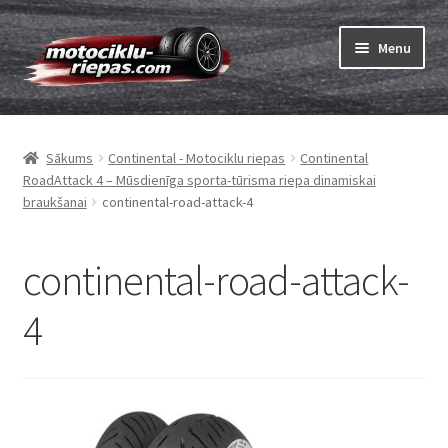
Skip
Skip
Menu
to
to
navigation
content
Expand
Riepas
child
Sākums
Continental - Motociklu riepas
Continental
menu
Expand
Kameras
RoadAttack 4 – Mūsdienīga sporta-tūrisma riepa dinamiskai
child
braukšanai
continental-road-attack-4
menu
Pasūtīt
continental-road-attack-
Expand
Viss par riepām
child
4
menu
Tests
Expand
Zīmoli
child
menu
Kontakti