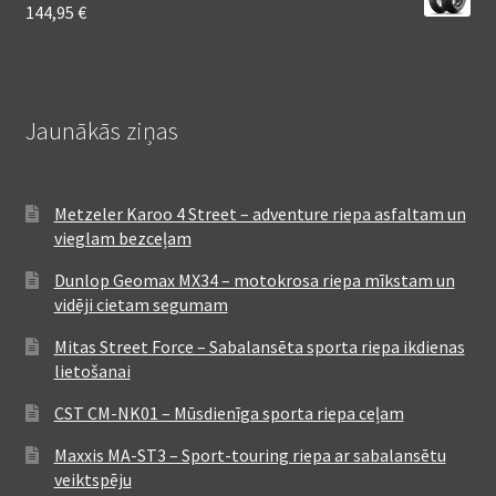
144,95
€
Jaunākās ziņas
Metzeler Karoo 4 Street – adventure riepa asfaltam un
vieglam bezceļam
Dunlop Geomax MX34 – motokrosa riepa mīkstam un
vidēji cietam segumam
Mitas Street Force – Sabalansēta sporta riepa ikdienas
lietošanai
CST CM-NK01 – Mūsdienīga sporta riepa ceļam
Maxxis MA-ST3 – Sport-touring riepa ar sabalansētu
veiktspēju