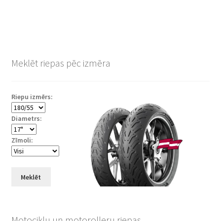
Meklēt riepas pēc izmēra
Riepu izmērs:
Diametrs:
Zīmoli:
Meklēt
Motociklu un motorolleru riepas