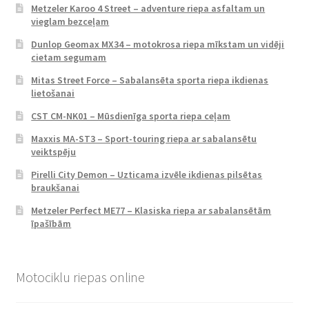
Metzeler Karoo 4 Street – adventure riepa asfaltam un
vieglam bezceļam
Dunlop Geomax MX34 – motokrosa riepa mīkstam un vidēji
cietam segumam
Mitas Street Force – Sabalansēta sporta riepa ikdienas
lietošanai
CST CM-NK01 – Mūsdienīga sporta riepa ceļam
Maxxis MA-ST3 – Sport-touring riepa ar sabalansētu
veiktspēju
Pirelli City Demon – Uzticama izvēle ikdienas pilsētas
braukšanai
Metzeler Perfect ME77 – Klasiska riepa ar sabalansētām
īpašībām
Motociklu riepas online