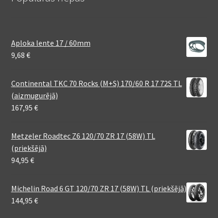
Aploka lente 17 / 60mm
9,68
€
Continental TKC 70 Rocks (M+S) 170/60 R 17 72S TL
(aizmugurējā)
167,95
€
Metzeler Roadtec Z6 120/70 ZR 17 (58W) TL
(priekšējā)
94,95
€
Michelin Road 6 GT 120/70 ZR 17 (58W) TL (priekšējā)
144,95
€