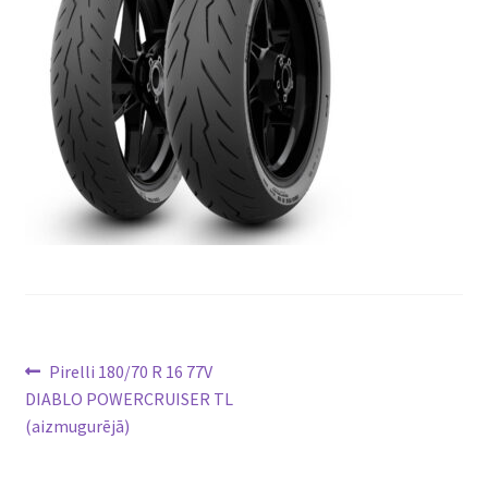
Ziņu
Previous
Pirelli 180/70 R 16 77V
post:
DIABLO POWERCRUISER TL
izvēlne
(aizmugurējā)