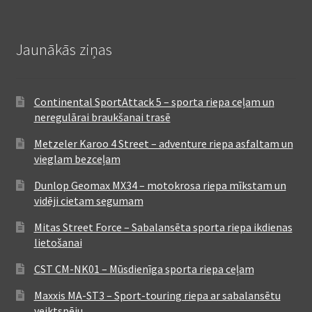
Jaunākās ziņas
Continental SportAttack 5 – sporta riepa ceļam un
neregulārai braukšanai trasē
Metzeler Karoo 4 Street – adventure riepa asfaltam un
vieglam bezceļam
Dunlop Geomax MX34 – motokrosa riepa mīkstam un
vidēji cietam segumam
Mitas Street Force – Sabalansēta sporta riepa ikdienas
lietošanai
CST CM-NK01 – Mūsdienīga sporta riepa ceļam
Maxxis MA-ST3 – Sport-touring riepa ar sabalansētu
veiktspēju