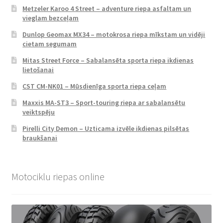
Metzeler Karoo 4 Street – adventure riepa asfaltam un
vieglam bezceļam
Dunlop Geomax MX34 – motokrosa riepa mīkstam un vidēji
cietam segumam
Mitas Street Force – Sabalansēta sporta riepa ikdienas
lietošanai
CST CM-NK01 – Mūsdienīga sporta riepa ceļam
Maxxis MA-ST3 – Sport-touring riepa ar sabalansētu
veiktspēju
Pirelli City Demon – Uzticama izvēle ikdienas pilsētas
braukšanai
Motociklu riepas online