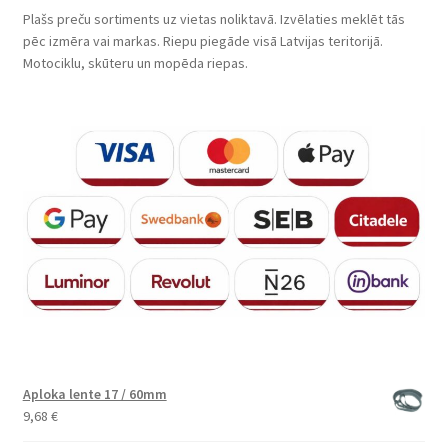
Plašs preču sortiments uz vietas noliktavā. Izvēlaties meklēt tās
pēc izmēra vai markas. Riepu piegāde visā Latvijas teritorijā.
Motociklu, skūteru un mopēda riepas.
Aploka lente 17 / 60mm
9,68
€