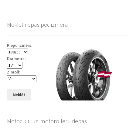
Meklēt riepas pēc izmēra
Riepu izmērs:
Diametrs:
Zīmoli:
Meklēt
Motociklu un motorolleru riepas