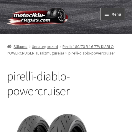
Skip
Skip
Menu
to
to
navigation
content
Expand
Riepas
child
Sākums
Uncategorized
Pirelli 180/70 R 16 77V DIABLO
menu
Expand
Kameras
POWERCRUISER TL (aizmugurējā)
pirelli-diablo-powercruiser
child
menu
Pasūtīt
pirelli-diablo-
Expand
Viss par riepām
powercruiser
child
menu
Tests
Expand
Zīmoli
child
menu
Kontakti