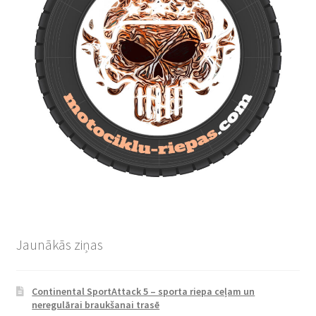
Jaunākās ziņas
Continental SportAttack 5 – sporta riepa ceļam un
neregulārai braukšanai trasē