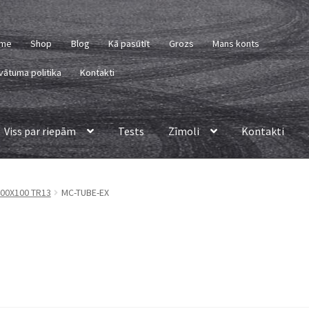
me
Shop
Blog
Kā pasūtīt
Grozs
Mans konts
vātuma politika
Kontakti
Viss par riepām
Tests
Zīmoli
Kontakti
 400X100 TR13
MC-TUBE-EX