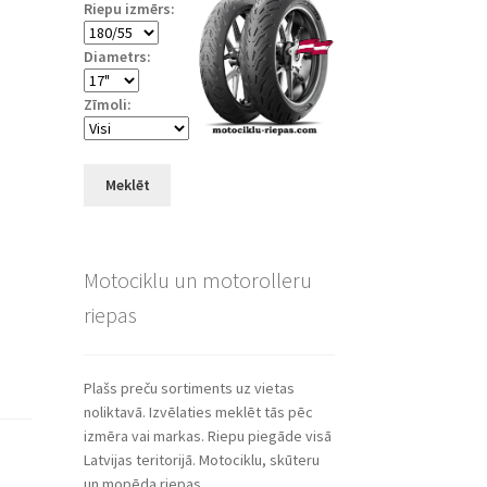
Riepu izmērs:
Diametrs:
Zīmoli:
Meklēt
Motociklu un motorolleru
riepas
Plašs preču sortiments uz vietas
noliktavā. Izvēlaties meklēt tās pēc
izmēra vai markas. Riepu piegāde visā
Latvijas teritorijā. Motociklu, skūteru
un mopēda riepas.