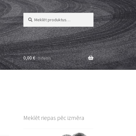
Meklēt:
Meklēt
0,00
€
0 items
Meklēt riepas pēc izmēra