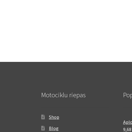
Motociklu riepas
Pop
Shop
Aplo
Blog
9,6