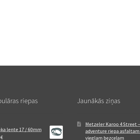
ulāras riepas
Jaunākās ziņas
Metzeler Karoo 4 Street 
ka lente 17 / 60mm
adventure riepa asfaltam
8
€
vieglam bezceļam