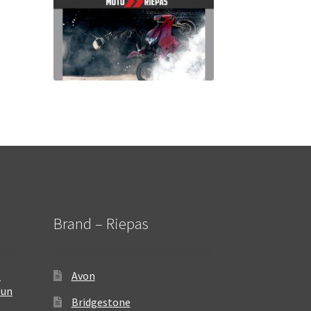
Brand – Riepas
–
Avon
 un
Bridgestone