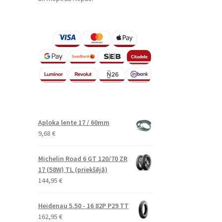
Aploka lente 17 / 60mm
9,68
€
Michelin Road 6 GT 120/70 ZR
17 (58W) TL (priekšējā)
144,95
€
Heidenau 5.50 - 16 82P P29 TT
162,95
€