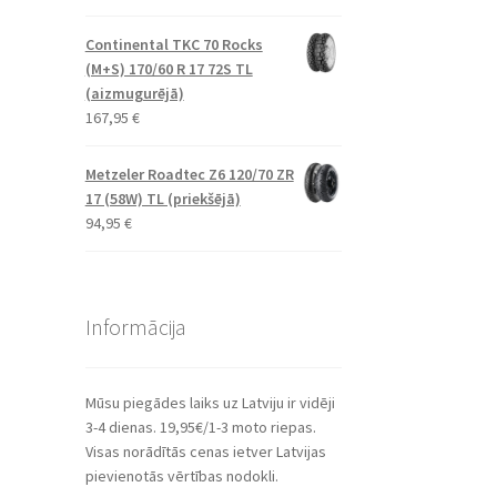
Continental TKC 70 Rocks
(M+S) 170/60 R 17 72S TL
(aizmugurējā)
167,95
€
Metzeler Roadtec Z6 120/70 ZR
17 (58W) TL (priekšējā)
94,95
€
Informācija
Mūsu piegādes laiks uz Latviju ir vidēji
3-4 dienas. 19,95€/1-3 moto riepas.
Visas norādītās cenas ietver Latvijas
pievienotās vērtības nodokli.