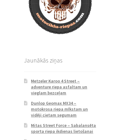
Jaunākās ziņas
Metzeler Karoo 4 Street –
adventure riepa asfaltam un
vieglam bezceļam
Dunlop Geomax MX34 –
motokrosa riepa mīkstam un
vidēji cietam segumam
Mitas Street Force – Sabalansēta
sporta riepa ikdienas lietošanai