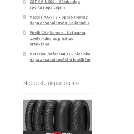
CST CM-NK01 – Mūsdienīga
sporta riepa ceļam
Maxxis MA-ST3 – Sport-touring
riepa ar sabalansētu veiktspēju
Pirelli City Demon – Uzticama
izvēle ikdienas pilsētas
braukšanai
Metzeler Perfect ME77 – Klasiska
riepa ar sabalansētām īpašībām
Motociklu riepas online