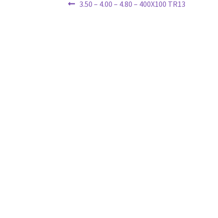
Ziņu
Previous
3.50 – 4.00 – 4.80 – 400X100 TR13
post:
izvēlne